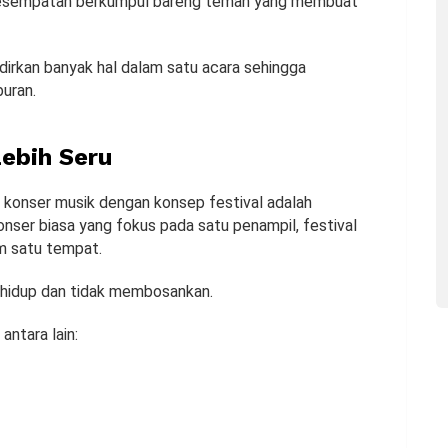
 kesempatan berkumpul bareng teman yang membuat
adirkan banyak hal dalam satu acara sehingga
uran.
Lebih Seru
 konser musik dengan konsep festival adalah
nser biasa yang fokus pada satu penampil, festival
m satu tempat.
h hidup dan tidak membosankan.
antara lain: