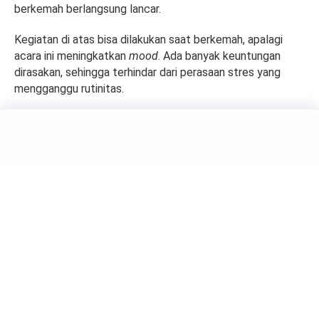
berkemah berlangsung lancar.
Kegiatan di atas bisa dilakukan saat berkemah, apalagi
acara ini meningkatkan
mood
. Ada banyak keuntungan
dirasakan, sehingga terhindar dari perasaan stres yang
mengganggu rutinitas.
TRAVELING
Dijamin Seru! 4 Tips Berkemah
di Pantai saat Akhir Pekan
by
Suci Berliana