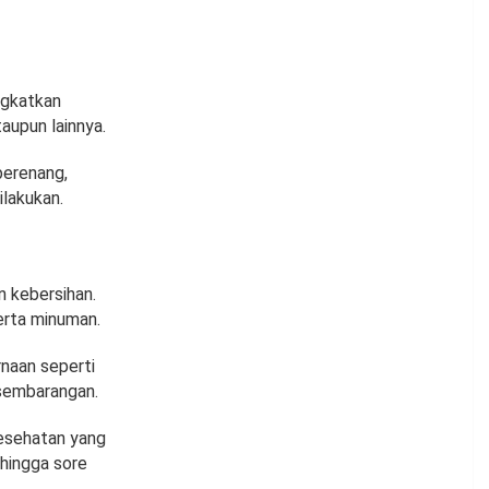
ngkatkan
aupun lainnya.
berenang,
ilakukan.
 kebersihan.
erta minuman.
rnaan seperti
 sembarangan.
kesehatan yang
 hingga sore