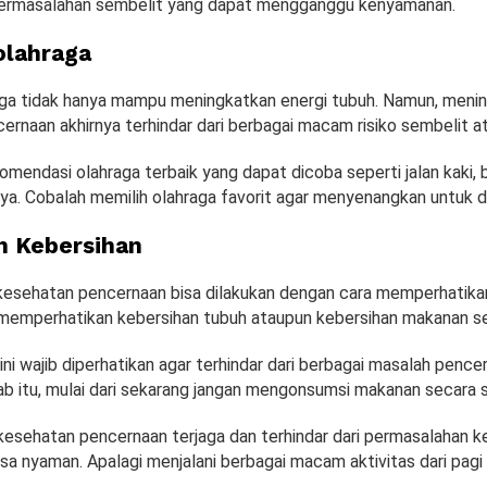
 permasalahan sembelit yang dapat mengganggu kenyamanan.
olahraga
aga tidak hanya mampu meningkatkan energi tubuh. Namun, meni
rnaan akhirnya terhindar dari berbagai macam risiko sembelit at
mendasi olahraga terbaik yang dapat dicoba seperti jalan kaki, 
nnya. Cobalah memilih olahraga favorit agar menyenangkan untuk d
n Kebersihan
esehatan pencernaan bisa dilakukan dengan cara memperhatikan
memperhatikan kebersihan tubuh ataupun kebersihan makanan s
ini wajib diperhatikan agar terhindar dari berbagai masalah pence
bab itu, mulai dari sekarang jangan mengonsumsi makanan secara
 kesehatan pencernaan terjaga dan terhindar dari permasalahan 
a nyaman. Apalagi menjalani berbagai macam aktivitas dari pagi