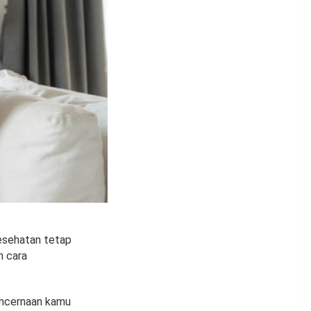
kesehatan tetap
n cara
encernaan kamu