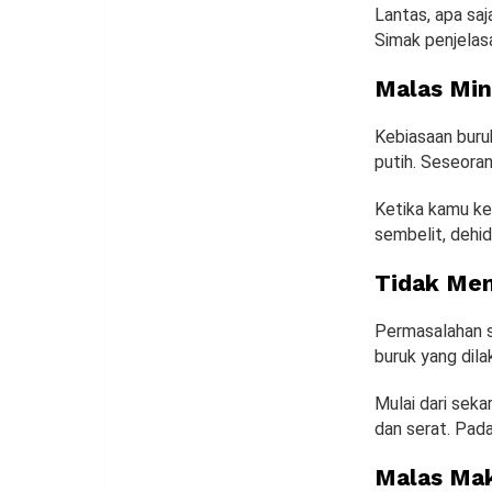
Lantas, apa saj
Simak penjelasa
Malas Min
Kebiasaan buruk
putih. Seseora
Ketika kamu ke
sembelit, dehid
Tidak Me
Permasalahan s
buruk yang dil
Mulai dari sek
dan serat. Pada
Malas Mak