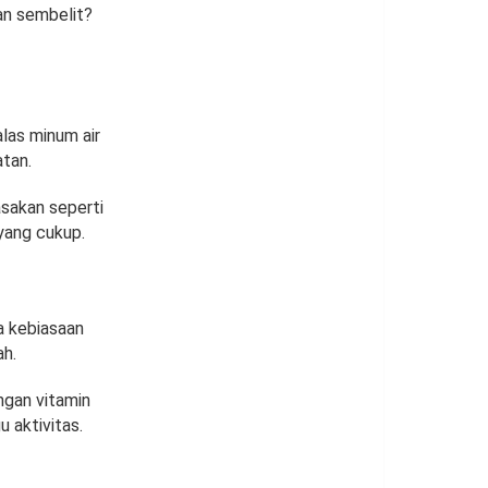
an sembelit?
las minum air
atan.
asakan seperti
 yang cukup.
a kebiasaan
ah.
ngan vitamin
 aktivitas.