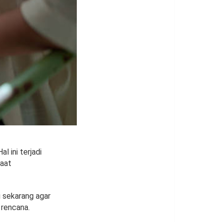
l ini terjadi
saat
i sekarang agar
 rencana.