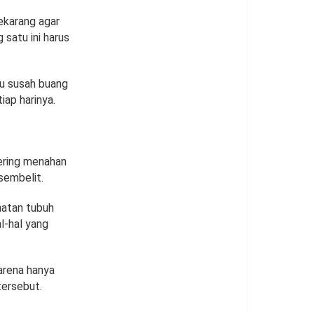
ekarang agar
 satu ini harus
au susah buang
iap harinya.
sering menahan
sembelit.
hatan tubuh
al-hal yang
arena hanya
tersebut.