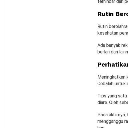
terhindar dari
Rutin Ber
Rutin berolahr
kesehatan pence
Ada banyak reko
berlari dan lai
Perhatika
Meningkatkan k
Cobalah untuk 
Tips yang satu 
diare. Oleh se
Pada akhirnya,
mengganggu ras
hari.