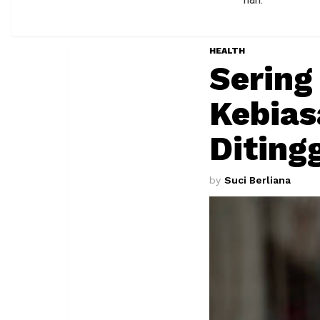
HEALTH
Sering
Kebias
Diting
by
Suci Berliana