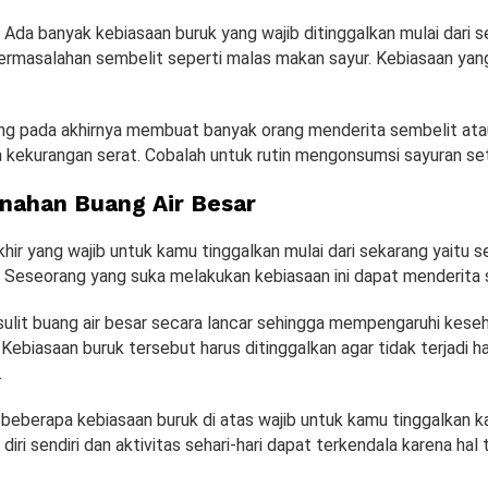
Ada banyak kebiasaan buruk yang wajib ditinggalkan mulai dari s
permasalahan sembelit seperti malas makan sayur. Kebiasaan yang
yang pada akhirnya membuat banyak orang menderita sembelit at
a kekurangan serat. Cobalah untuk rutin mengonsumsi sayuran set
nahan Buang Air Besar
hir yang wajib untuk kamu tinggalkan mulai dari sekarang yaitu 
r. Seseorang yang suka melakukan kebiasaan ini dapat menderita 
 sulit buang air besar secara lancar sehingga mempengaruhi kese
 Kebiasaan buruk tersebut harus ditinggalkan agar tidak terjadi h
.
 beberapa kebiasaan buruk di atas wajib untuk kamu tinggalkan k
diri sendiri dan aktivitas sehari-hari dapat terkendala karena hal 