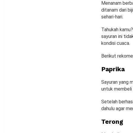
Menanam berbag
ditanam dari b
sehari-hari.
Tahukah kamu? 
sayuran ini tid
kondisi cuaca.
Berikut rekomen
Paprika
Sayuran yang m
untuk membeli p
Setelah berhasi
dahulu agar men
Terong