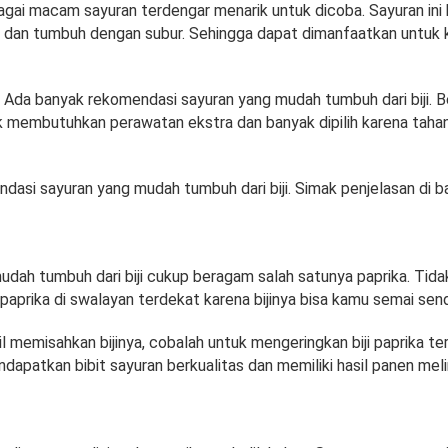
ai macam sayuran terdengar menarik untuk dicoba. Sayuran ini 
iji dan tumbuh dengan subur. Sehingga dapat dimanfaatkan untuk
Ada banyak rekomendasi sayuran yang mudah tumbuh dari biji. 
ak membutuhkan perawatan ekstra dan banyak dipilih karena tahan
dasi sayuran yang mudah tumbuh dari biji. Simak penjelasan di ba
udah tumbuh dari biji cukup beragam salah satunya paprika. Tida
aprika di swalayan terdekat karena bijinya bisa kamu semai sendi
l memisahkan bijinya, cobalah untuk mengeringkan biji paprika te
dapatkan bibit sayuran berkualitas dan memiliki hasil panen mel