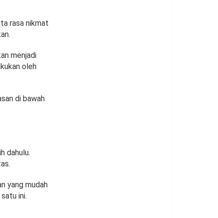
ta rasa nikmat
an.
kan menjadi
kukan oleh
asan di bawah
h dahulu.
tas.
ian yang mudah
atu ini.