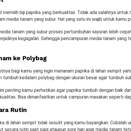
l memilih biji paprika yang berkualitas. Tidak ada salahnya untuk
m media tanam yang subur. Hal yang satu ini wajib untuk kamu p
dia tanam yang subur proses pertumbuhan sayuran lebih cepa
terjadinya kegagalan. Sehingga pencampuran media tanam yang t
nam ke Polybag
utnya bagi kamu yang ingin menanam paprika di lahan sempit ya
ah tumbuh kedalam polybag dengan ukuran besar agar tumbuh sub
ini penting kamu perhatikan agar paprika tumbuh dengan baik dan 
kualitas. Bisa dimanfaatkan untuk campuran masakan seperti dag
ara Rutin
a di lahan sempit tidak sesulit yang kamu bayangkan. Cobalah 
t secara rutin saat pagi ataupun sore hari agar media tanam te