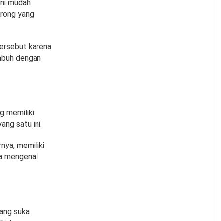
ini mudah
erong yang
tersebut karena
umbuh dengan
g memiliki
ng satu ini.
nya, memiliki
pa mengenal
yang suka