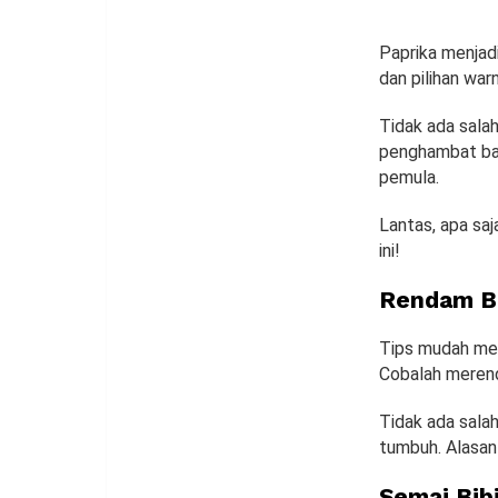
Paprika menjad
dan pilihan wa
Tidak ada sala
penghambat bag
pemula.
Lantas, apa sa
ini!
Rendam Bi
Tips mudah mena
Cobalah merenda
Tidak ada sala
tumbuh. Alasan 
Semai Bib