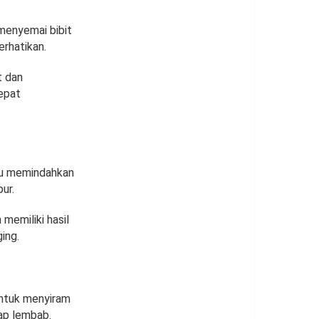
 menyemai bibit
erhatikan.
t dan
epat
itu memindahkan
ur.
memiliki hasil
ing.
untuk menyiram
tap lembab.