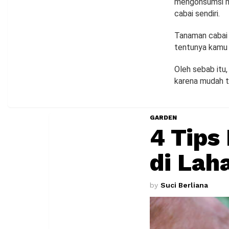
mengonsumsi ma
cabai sendiri.
Tanaman cabai 
tentunya kamu 
Oleh sebab itu
karena mudah t
GARDEN
4 Tip
di Lah
by
Suci Berliana