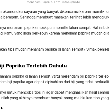
Menanam Paprika. Foto: istockphoto
i rekomendasi sayuran yang banyak dikonsumsi karena memiliki ci
rna beragam. Sehingga membuat masakan terlihat lebih menggiurk
hnya menanam paprika meskipun memiliki lahan sempit. Hal ini bu
i kamu yang ingin berkebun karena menanam paprika mudah dila
jakah tips mudah menanam paprika di lahan sempit? Simak penjel
ji Paprika Terlebih Dahulu
nam paprika di lahan sempit yaitu merendam biji paprika terlebi
m biji paprika agar dapat dipisahkan dari biji yang tidak berkuali
hnya untuk mencoba tips ini agar dapat menghasilkan hasil sema
inilah yang akhirnya membuat banyak orang melakukan tips yang s
it