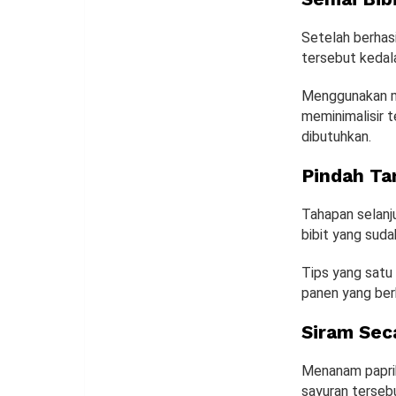
Setelah berhasi
tersebut kedala
Menggunakan me
meminimalisir 
dibutuhkan.
Pindah Ta
Tahapan selanj
bibit yang sud
Tips yang satu 
panen yang ber
Siram Sec
Menanam paprik
sayuran tersebu