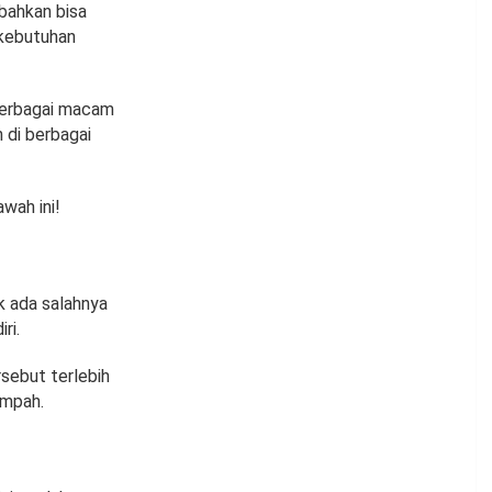
bahkan bisa
 kebutuhan
Berbagai macam
 di berbagai
wah ini!
k ada salahnya
ri.
rsebut terlebih
impah.