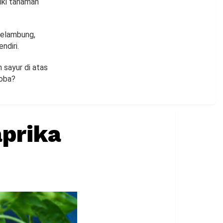
iki tanaman
melambung,
ndiri.
sayur di atas
coba?
prika