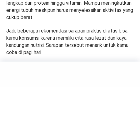
lengkap dari protein hingga vitamin. Mampu meningkatkan
energi tubuh meskipun harus menyelesaikan aktivitas yang
cukup berat.
Jadi, beberapa rekomendasi sarapan praktis di atas bisa
kamu konsumsi karena memiliki cita rasa lezat dan kaya
kandungan nutrisi. Sarapan tersebut menarik untuk kamu
coba di pagi hari.
FOOD
Terhindar dari Dehidrasi! 4
Tips yang Dilakukan saat
Cuaca Panas Terik
by
Suci Berliana