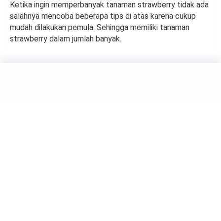
Ketika ingin memperbanyak tanaman strawberry tidak ada
salahnya mencoba beberapa tips di atas karena cukup
mudah dilakukan pemula. Sehingga memiliki tanaman
strawberry dalam jumlah banyak.
GARDEN
4 Rekomendasi Sayuran yang
Tumbuh Subur Hanya dengan
Pupuk Kompos
by
Suci Berliana