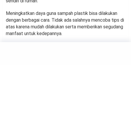
sendiri di rumah.
Meningkatkan daya guna sampah plastik bisa dilakukan
dengan berbagai cara. Tidak ada salahnya mencoba tips di
atas karena mudah dilakukan serta memberikan segudang
manfaat untuk kedepannya.
HOMEY
4 Barang di Dapur yang Wajib
Diganti Secara Rutin
by
Suci Berliana