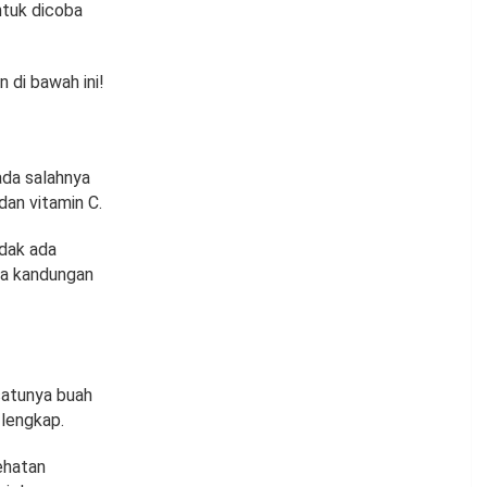
ntuk dicoba
 di bawah ini!
ada salahnya
dan vitamin C.
idak ada
ya kandungan
satunya buah
 lengkap.
ehatan