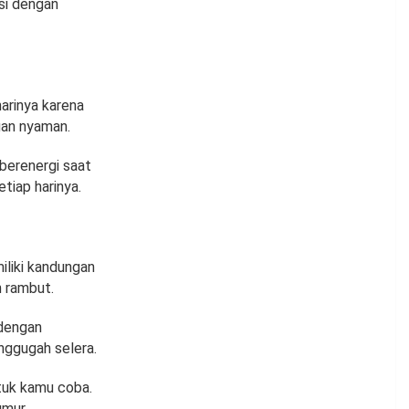
si dengan
arinya karena
gan nyaman.
 berenergi saat
etiap harinya.
iliki kandungan
 rambut.
 dengan
nggugah selera.
ntuk kamu coba.
umur.