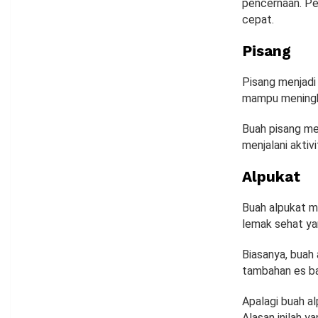
pencernaan. Pe
cepat.
Pisang
Pisang menjadi
mampu meningka
Buah pisang mem
menjalani aktiv
Alpukat
Buah alpukat m
lemak sehat ya
Biasanya, buah
tambahan es ba
Apalagi buah a
Alasan inilah y