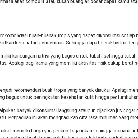
rmasalahan sembelit atau susah buang air besar dapat kamu ata
 rekomendasi buah-buahan tropis yang dapat dikonsumsi setiap h
tkan kesehatan pencernaan. Sehingga dapat beraktivitas den
iliki kandungan nutrisi yang bagus untuk tubuh, sehingga tubuh
itas. Apalagi bagi kamu yang memiliki aktivitas fisik cukup berat s
enjadi rekomendasi buah tropis yang banyak disukai. Apalagi mem
ng bagus untuk peningkatan kesehatan kulit hingga pertumbuhan
 alpukat banyak dikonsumsi langsung ataupun dijadikan jus segar
tu. Perpaduan ini akan menghasilkan cita rasa minuman yang me
lpukat memiliki harga yang cukup terjangkau sehingga menarik u
ang membuat buah tropis selalu digemari oleh berbagai kalangan 