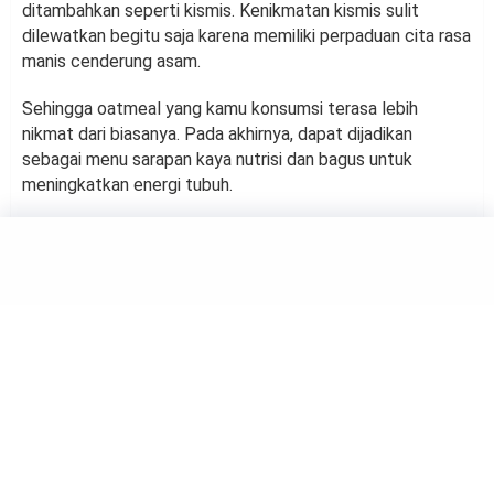
ditambahkan seperti kismis. Kenikmatan kismis sulit
dilewatkan begitu saja karena memiliki perpaduan cita rasa
manis cenderung asam.
Sehingga oatmeal yang kamu konsumsi terasa lebih
nikmat dari biasanya. Pada akhirnya, dapat dijadikan
sebagai menu sarapan kaya nutrisi dan bagus untuk
meningkatkan energi tubuh.
FOOD
4 Rekomendasi Makanan yang
Nikmat Ditambahkan Madu
Asli
by
Suci Berliana