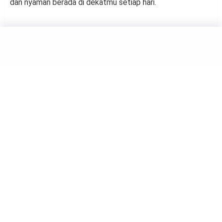
dan nyaman berada di dekatmu setiap hari.
Membersihkan Kandang Kelinci
ANIMALS
Panduan Membersihkan