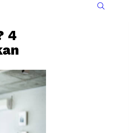
SEARCH
? 4
kan