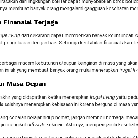
irasakan dari lingkungan sekitar dapat menyebabkan stres berleb
hirnya membuat banyak orang mengalami gangguan kesehatan men
 Finansial Terjaga
ugal living
dari sekarang dapat memberikan banyak keuntungan k
 pengeluaran dengan baik. Sehingga kestabilan finansial akan te
 berbagai macam kebutuhan ataupun keinginan di masa yang akan
san inilah yang membuat banyak orang mulai menerapkan
frugal li
an Masa Depan
akhir yang didapatkan ketika menerapkan
frugal living
yaitu pedu
da salahnya menerapkan kebiasaan ini karena berguna di masa ya
arang cobalah belajar hidup hemat, jangan membeli berbagai mac
ngin mengikuti
lifestyle
kekinian. Akhirnya, mempengaruhi kesehatan
mberikan banyak keuntungan sehingga menarik untuk dicoba. Ala