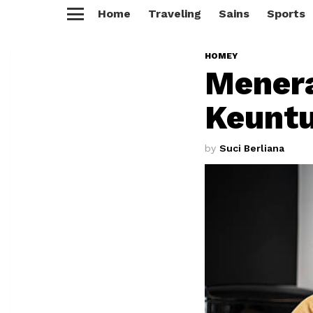
Home
Traveling
Sains
Sports
Menu
HOMEY
Menera
Keuntu
by
Suci Berliana