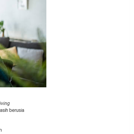
living
asih berusia
m