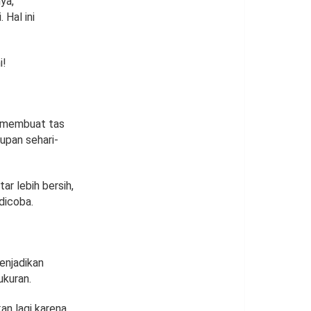
ya,
 Hal ini
i!
a membuat tas
upan sehari-
r lebih bersih,
 dicoba.
enjadikan
ukuran.
an lagi karena