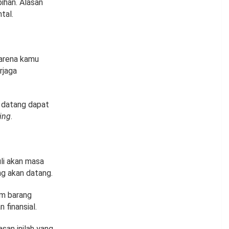
ihan. Alasan
tal.
arena kamu
rjaga
 datang dapat
ving
.
li akan masa
ng akan datang.
am barang
 finansial.
san inilah yang