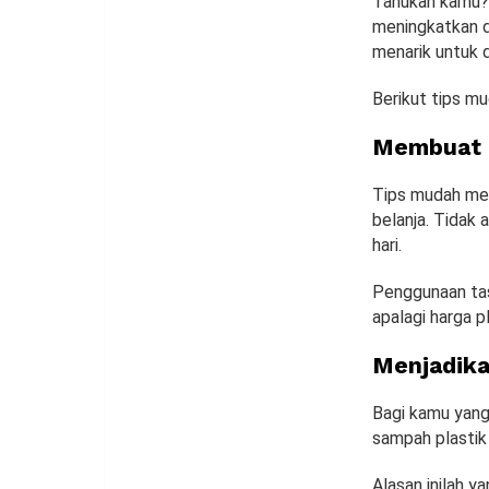
Tahukah kamu? 
meningkatkan da
menarik untuk 
Berikut tips m
Membuat 
Tips mudah mem
belanja. Tidak 
hari.
Penggunaan tas
apalagi harga p
Menjadika
Bagi kamu yang
sampah plastik
Alasan inilah 