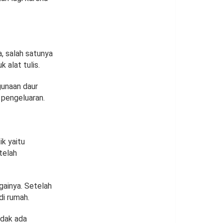
, salah satunya
 alat tulis.
gunaan daur
pengeluaran.
k yaitu
telah
gainya. Setelah
di rumah.
idak ada