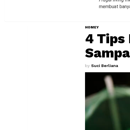
membuat banyak 
HOMEY
4 Tip
Sampah
by
Suci Berliana