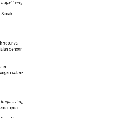
n
frugal living
.
? Simak
ah satunya
rjalan dengan
rena
engan sebaik
n
frugal living
,
 kemampuan.