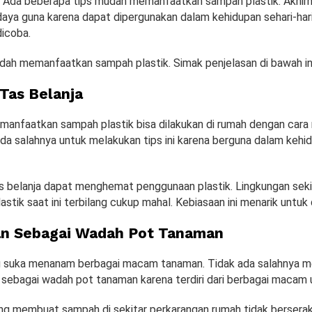
Ada beberapa tips mudah memanfaatkan sampah plastik. Akhirn
ya guna karena dapat dipergunakan dalam kehidupan sehari-hari.
dicoba.
udah memanfaatkan sampah plastik. Simak penjelasan di bawah in
Tas Belanja
anfaatkan sampah plastik bisa dilakukan di rumah dengan car
ada salahnya untuk melakukan tips ini karena berguna dalam kehid
 belanja dapat menghemat penggunaan plastik. Lingkungan sekita
lastik saat ini terbilang cukup mahal. Kebiasaan ini menarik untuk
n Sebagai Wadah Pot Tanaman
 suka menanam berbagai macam tanaman. Tidak ada salahnya m
 sebagai wadah pot tanaman karena terdiri dari berbagai macam 
yang membuat sampah di sekitar perkarangan rumah tidak berserak