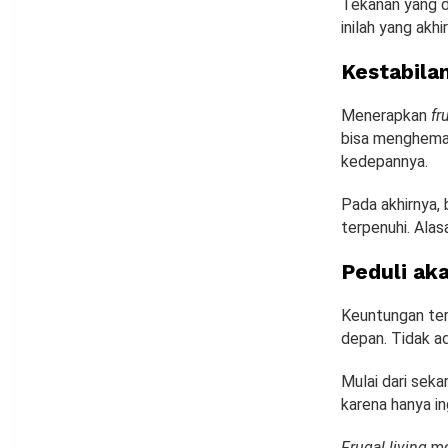
Tekanan yang d
inilah yang ak
Kestabilan
Menerapkan
fr
bisa menghemat
kedepannya.
Pada akhirnya,
terpenuhi. Ala
Peduli ak
Keuntungan ter
depan. Tidak a
Mulai dari sek
karena hanya i
Frugal living
me