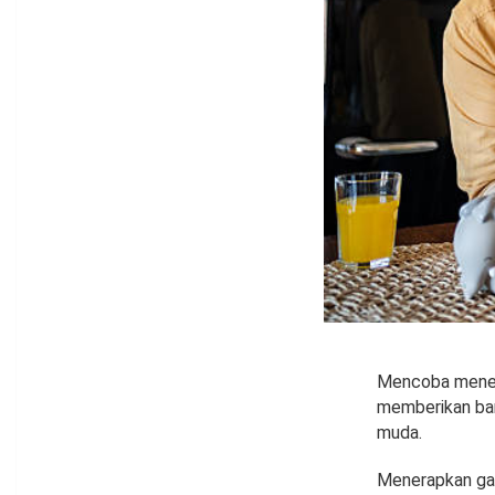
Mencoba menera
memberikan ban
muda.
Menerapkan gay