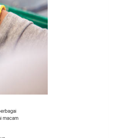
berbagai
gai macam