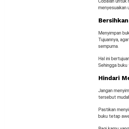
Cobalah untuk 
menyesuaikan u
Bersihkan
Menyimpan buku 
Tujuannya, aga
sempurna.
Hal ini bertuju
Sehingga buku t
Hindari M
Jangan menyimp
tersebut mudah
Pastikan menyi
buku tetap awe
Bagi kamu yang