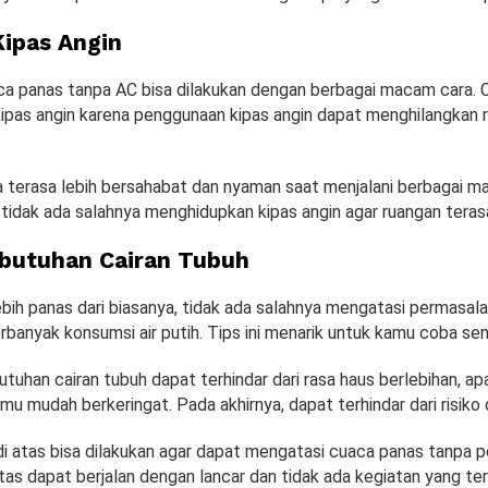
ipas Angin
a panas tanpa AC bisa dilakukan dengan berbagai macam cara. 
pas angin karena penggunaan kipas angin dapat menghilangkan 
 terasa lebih bersahabat dan nyaman saat menjalani berbagai ma
 tidak ada salahnya menghidupkan kipas angin agar ruangan terasa
butuhan Cairan Tubuh
ebih panas dari biasanya, tidak ada salahnya mengatasi permasal
anyak konsumsi air putih. Tips ini menarik untuk kamu coba send
uhan cairan tubuh dapat terhindar dari rasa haus berlebihan, apa
u mudah berkeringat. Pada akhirnya, dapat terhindar dari risiko d
di atas bisa dilakukan agar dapat mengatasi cuaca panas tanpa 
tas dapat berjalan dengan lancar dan tidak ada kegiatan yang te