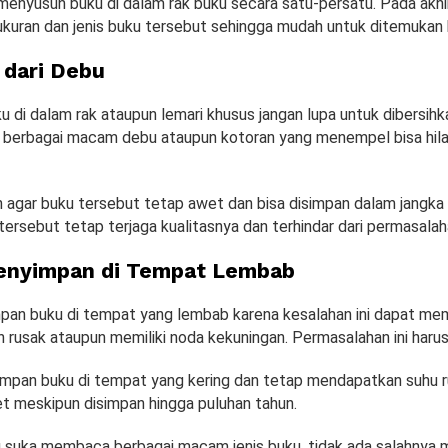
menyusun buku di dalam rak buku secara satu-persatu. Pada akhi
kuran dan jenis buku tersebut sehingga mudah untuk ditemukan 
 dari Debu
di dalam rak ataupun lemari khusus jangan lupa untuk dibersihka
r berbagai macam debu ataupun kotoran yang menempel bisa hil
an agar buku tersebut tetap awet dan bisa disimpan dalam jangka
ersebut tetap terjaga kualitasnya dan terhindar dari permasalah
enyimpan di Tempat Lembab
an buku di tempat yang lembab karena kesalahan ini dapat me
 rusak ataupun memiliki noda kekuningan. Permasalahan ini harus
mpan buku di tempat yang kering dan tetap mendapatkan suhu r
t meskipun disimpan hingga puluhan tahun.
 suka membaca berbagai macam jenis buku, tidak ada salahnya