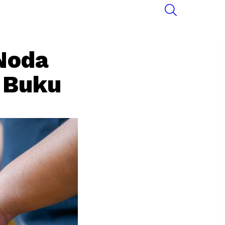
SEARCH
 Noda
 Buku