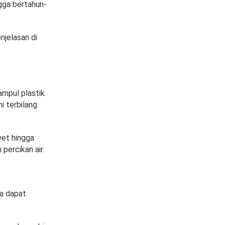
ngga bertahun-
njelasan di
mpul plastik.
 terbilang
wet hingga
percikan air.
na dapat