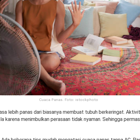
Cuaca Panas. Foto: istockphoto
sa lebih panas dari biasanya membuat tubuh berkeringat. Aktivit
la karena menimbulkan perasaan tidak nyaman. Sehingga permasa
Ada beberapa tips mudah mengatasi cuaca panas tanpa AC. Pad