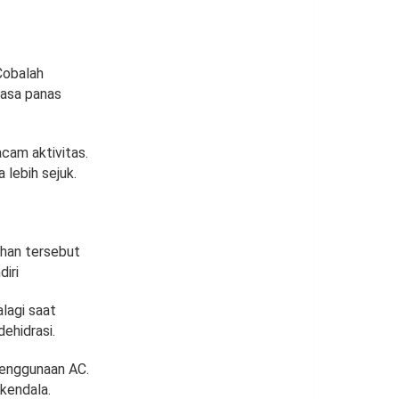
Cobalah
rasa panas
cam aktivitas.
 lebih sejuk.
ahan tersebut
iri
lagi saat
ehidrasi.
penggunaan AC.
rkendala.