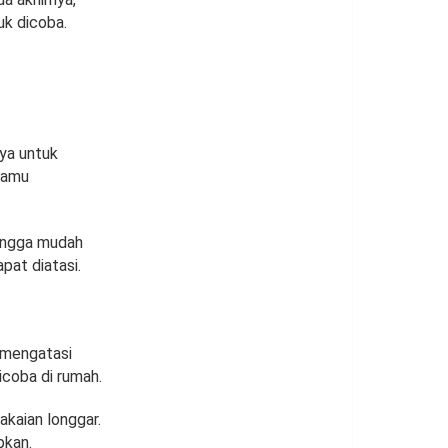
uk dicoba.
ya untuk
 kamu
hingga mudah
pat diatasi.
 mengatasi
icoba di rumah.
kaian longgar.
pkan.