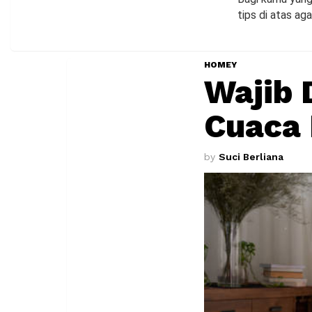
tips di atas ag
HOMEY
Wajib 
Cuaca 
by
Suci Berliana