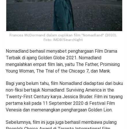
Frances McDormand dalam cuplikan film "Nomadland" (2020).
Foto: IMDB/Searchlight
Nomadland berhasil menyabet penghargaan Film Drama
Terbaik di ajang Golden Globe 2021. Nomadland
mengalahkan empat film lain, yaitu The Father, Promising
Young Woman, The Trial of the Chicago 7, dan Mank.
Bagi yang belum tahu, film Nomadland diadaptasi dari buku
non-fiksi bertajuk Nomadland: Surviving America in the
Twenty-First Century karya Jessica Bruder. Film ini tayang
pertama kali pada 11 September 2020 di Festival Film
Venesia dan memenangkan penghargaan Golden Lion.
Sebelumnya, film ini juga juga berhasil membawa pulang
People’s Choice Award di Toronto International Film