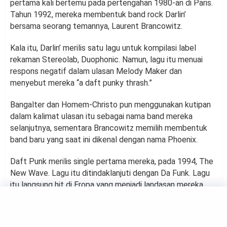
pertama kali bertemu pada pertengahan 1980-an di Paris.
Tahun 1992, mereka membentuk band rock Darlin’
bersama seorang temannya, Laurent Brancowitz.
Kala itu, Darlin’ merilis satu lagu untuk kompilasi label
rekaman Stereolab, Duophonic. Namun, lagu itu menuai
respons negatif dalam ulasan Melody Maker dan
menyebut mereka “a daft punky thrash.”
Bangalter dan Homem-Christo pun menggunakan kutipan
dalam kalimat ulasan itu sebagai nama band mereka
selanjutnya, sementara Brancowitz memilih membentuk
band baru yang saat ini dikenal dengan nama Phoenix.
Daft Punk merilis single pertama mereka, pada 1994, The
New Wave. Lagu itu ditindaklanjuti dengan Da Funk. Lagu
itu langsung hit di Eropa yang menjadi landasan mereka
untuk merilis album perdana, Homework tahun 1996.
Album tersebut dianggap sebagai salah satu rilisan musik