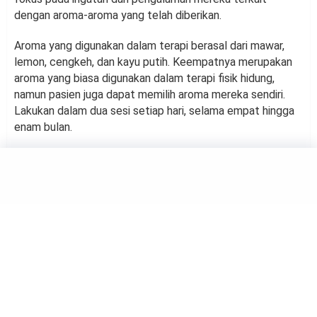
dengan aroma-aroma yang telah diberikan.
Aroma yang digunakan dalam terapi berasal dari mawar,
lemon, cengkeh, dan kayu putih. Keempatnya merupakan
aroma yang biasa digunakan dalam terapi fisik hidung,
namun pasien juga dapat memilih aroma mereka sendiri.
Lakukan dalam dua sesi setiap hari, selama empat hingga
enam bulan.
HEADLINE
SAINS
TECHNOLOGY
Ambergris, Muntahan Paus
yang Bernilai Rp3,7 Miliar
by
Haluan Editor