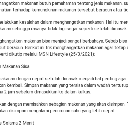
hangatkan makanan butuh pemahaman tentang jenis makanan, su
rhatian terhadap kemungkinan makanan tersebut beracun atau tid
elakukan kesalahan dalam menghangatkan makanan. Hal itu mer
anan sehingga rasanya tidak lagi segar seperti setelah dimasak.
ghangatkan makanan bisa menjadi sangat berbahaya. Sebab bis
ut beracun. Berikut ini trik menghangatkan makanan agar tetap
erti dikutip melalui MSN Lifestyle (25/3/2021):
n Makanan Sisa
akanan dengan cepat setelah dimasak menjadi hal penting aga
kan kembali. Simpan makanan yang tersisa dalam wadah tertutu
ma 2 jam sebelum dimasukkan ke dalam kulkas.
kukan dengan memisahkan sebagian makanan yang akan disimpan. 
kan disimpan mengalami penurunan suhu yang lebih cepat.
s Selama 2 Menit