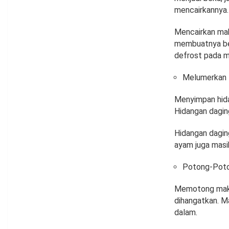
mencairkannya. 
Mencairkan mak
membuatnya ber
defrost pada m
Melumerkan 
Menyimpan hida
Hidangan dagin
Hidangan dagin
ayam juga masih
Potong-Pot
Memotong makan
dihangatkan. M
dalam.