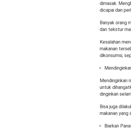
dimasak. Meng
dicapai dan pe
Banyak orang m
dan tekstur mak
Kesalahan men
makanan terseb
dikonsumsi, sep
Mendinginka
Mendinginkan m
untuk dihangat
dinginkan sela
Bisa juga dila
makanan yang a
Biarkan Pana