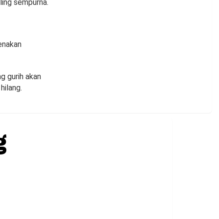
ling sempurna.
renakan
g gurih akan
ilang.
g