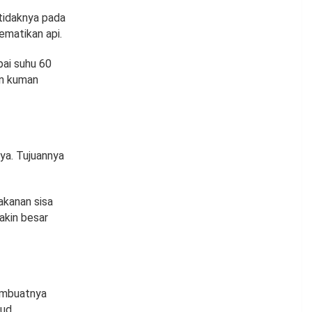
tidaknya pada
ematikan api.
ai suhu 60
an kuman
ya. Tujuannya
akanan sisa
akin besar
embuatnya
sud