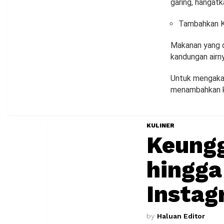
garing, hangatk
Tambahkan K
Makanan yang di
kandungan airn
Untuk mengakali
menambahkan ke
KULINER
Keungg
hingga
Insta
by
Haluan Editor