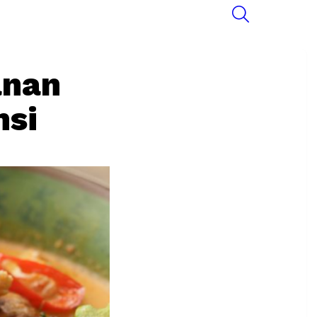
SEARCH
anan
msi