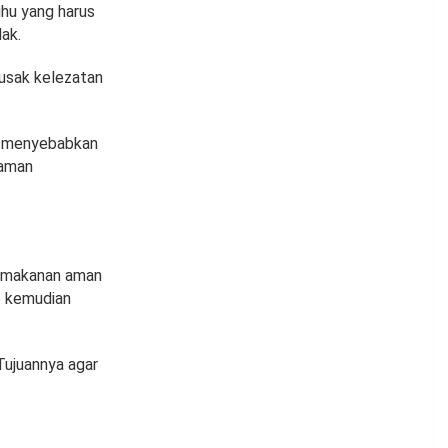
hu yang harus
ak.
usak kelezatan
a menyebabkan
 aman
r makanan aman
p kemudian
Tujuannya agar