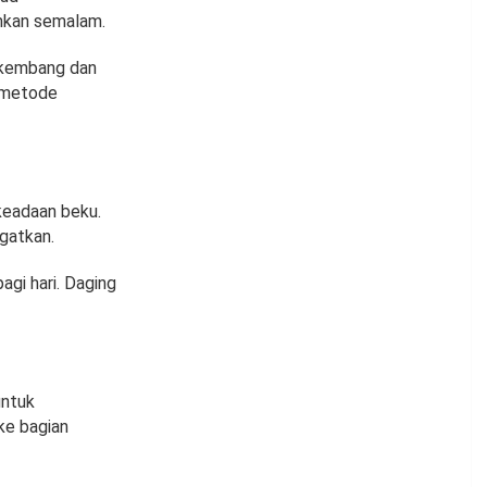
amkan semalam.
rkembang dan
a metode
keadaan beku.
gatkan.
gi hari. Daging
untuk
ke bagian