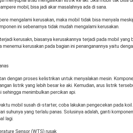
i menyuplai atau mengalirkan listrik ke aki. Jika mobil tak bisa d
ampere mobil, bisa jadi akar masalahnya ada di sana.
pere mengalami kerusakan, maka mobil tidak bisa menyala meski
Komponen ini sebenarnya tidak mudah mengalami kerusakan.
erjadi kerusakn, biasanya kerusakannya terjadi pada mobil yang b
ila menemui kerusakan pada bagian ini penanganannya yaitu denga
panas
itan dengan proses kelistrikan untuk menyalakan mesin. Komponen
an listrik yang lebih besar ke aki. Kemudian, arus listrik terse
i sehingga menimbulkan percikan api.
ktu mobil susah di-starter, coba lakukan pengecekan pada koil.
dari suhunya yang terlalu panas. Solusinya adalah, ganti komponen
l lagi.
rature Sensor (WTS) rusak