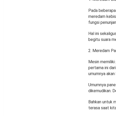
Pada beberapa 
meredam kebisin
fungsi penunja
Hal ini sekalig
begitu suara m
Meredam Pa
Mesin memiliki 
pertama ini dar
umumnya akan 
Umumnya panel 
dikemudikan. De
Bahkan untuk m
terasa saat ki