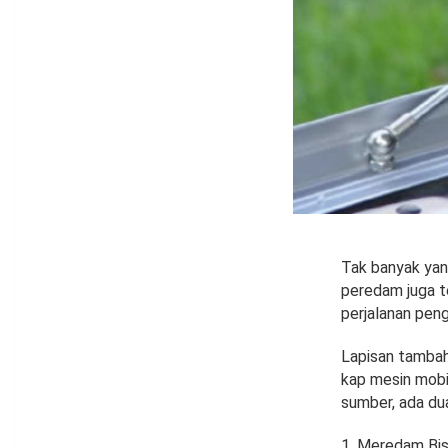
Tak banyak yan
peredam juga t
perjalanan pe
Lapisan tambah
kap mesin mobi
sumber, ada du
Meredam Bis