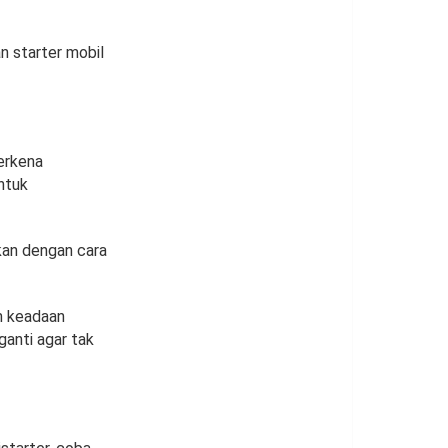
n starter mobil
terkena
ntuk
kan dengan cara
am keadaan
ganti agar tak