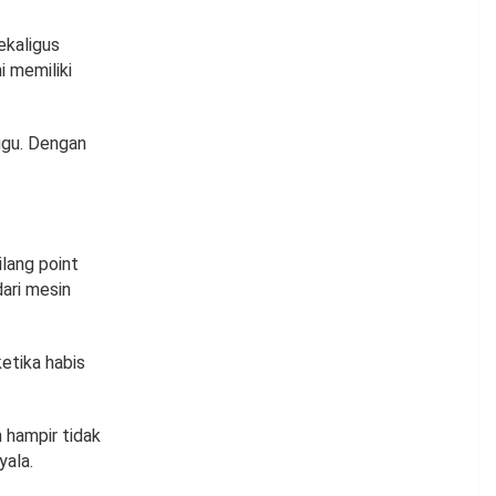
ekaligus
i memiliki
ggu. Dengan
ilang point
ari mesin
etika habis
hampir tidak
yala.