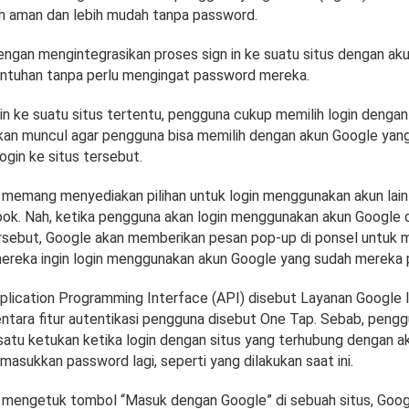
bih aman dan lebih mudah tanpa password.
dengan mengintegrasikan proses sign in ke suatu situs dengan ak
ntuhan tanpa perlu mengingat password mereka.
gin ke suatu situs tertentu, pengguna cukup memilih login denga
i akan muncul agar pengguna bisa memilih dengan akun Google ya
login ke situs tersebut.
 memang menyediakan pilihan untuk login menggunakan akun lain
ok. Nah, ketika pengguna akan login menggunakan akun Google di
ersebut, Google akan memberikan pesan pop-up di ponsel untuk 
ereka ingin login menggunakan akun Google yang sudah mereka pi
plication Programming Interface (API) disebut Layanan Google 
ntara fitur autentikasi pengguna disebut One Tap. Sebab, peng
tu ketukan ketika login dengan situs yang terhubung dengan a
asukkan password lagi, seperti yang dilakukan saat ini.
mengetuk tombol “Masuk dengan Google” di sebuah situs, Goog