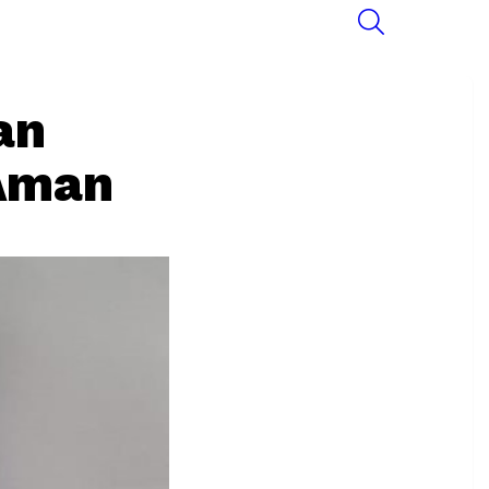
SEARCH
an
 Aman