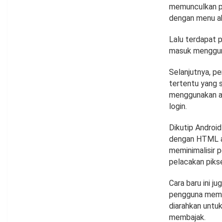
memunculkan pe
dengan menu a
Lalu terdapat 
masuk mengguna
Selanjutnya, p
tertentu yang 
menggunakan ak
login.
Dikutip Android
dengan HTML at
meminimalisir 
pelacakan piks
Cara baru ini j
pengguna memil
diarahkan untu
membajak.