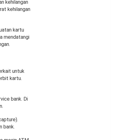
an kehilangan
rat kehilangan
uatan kartu
sa mendatangi
ngan.
erkait untuk
bit kartu.
vice bank. Di
n.
apture).
n bank.