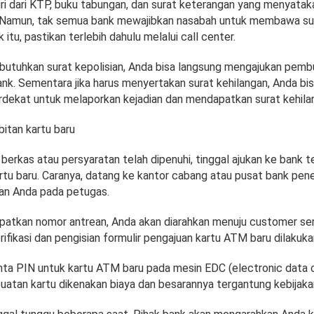
ri dari KTP, buku tabungan, dan surat keterangan yang menyatak
n. Namun, tak semua bank mewajibkan nasabah untuk membawa su
uk itu, pastikan terlebih dahulu melalui call center.
butuhkan surat kepolisian, Anda bisa langsung mengajukan pemb
nk. Sementara jika harus menyertakan surat kehilangan, Anda bi
terdekat untuk melaporkan kejadian dan mendapatkan surat kehila
bitan kartu baru
erkas atau persyaratan telah dipenuhi, tinggal ajukan ke bank t
tu baru. Caranya, datang ke kantor cabang atau pusat bank pener
an Anda pada petugas.
atkan nomor antrean, Anda akan diarahkan menuju customer ser
rifikasi dan pengisian formulir pengajuan kartu ATM baru dilakuka
nta PIN untuk kartu ATM baru pada mesin EDC (electronic data c
uatan kartu dikenakan biaya dan besarannya tergantung kebijaka