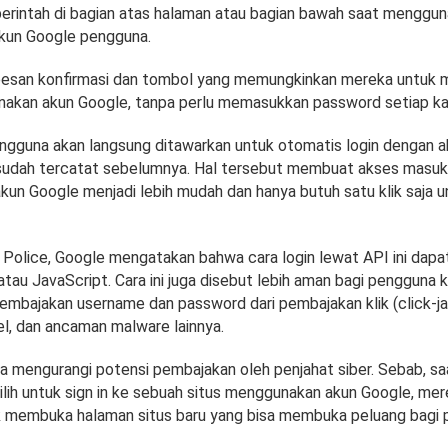
rintah di bagian atas halaman atau bagian bawah saat menggun
kun Google pengguna.
pesan konfirmasi dan tombol yang memungkinkan mereka untuk 
kan akun Google, tanpa perlu memasukkan password setiap kali
engguna akan langsung ditawarkan untuk otomatis login dengan 
sudah tercatat sebelumnya. Hal tersebut membuat akses masuk 
un Google menjadi lebih mudah dan hanya butuh satu klik saja 
 Police, Google mengatakan bahwa cara login lewat API ini dapat
au JavaScript. Cara ini juga disebut lebih aman bagi pengguna 
pembajakan username dan password dari pembajakan klik (click-ja
el, dan ancaman malware lainnya.
uga mengurangi potensi pembajakan oleh penjahat siber. Sebab, saa
ih untuk sign in ke sebuah situs menggunakan akun Google, mer
k membuka halaman situs baru yang bisa membuka peluang bagi 