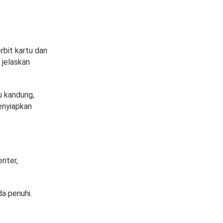
rbit kartu dan
 jelaskan
bu kandung,
menyiapkan
nter,
a penuhi.