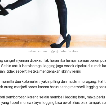
Ilustrasi celana legging. Foto: Pixabay
 sangat nyaman dipakai. Tak heran jika hampir semua perempua
i. Selain untuk berolahraga, legging juga cocok dipakai di rumah k
an, tidak seperti ketika mengenakan skinny jeans
 memiliki dua kelemahan, yakni pilling dan mudah meregang. Hal 
 orang menjadi boros karena harus sering membeli legging baru
ari pemborosan karena selalu membeli legging baru, maka perl
 yang tepat merawatnya, legging bisa awet alias bisa tampak sel