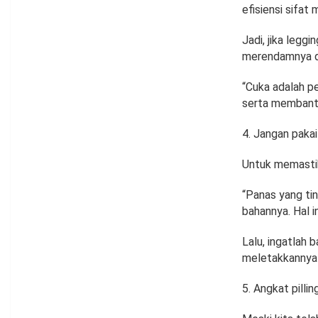
efisiensi sifa
Jadi, jika legg
merendamnya da
“Cuka adalah p
serta membantu 
Jangan pakai
Untuk memastika
“Panas yang tin
bahannya. Hal i
Lalu, ingatlah 
meletakkannya 
Angkat pilling