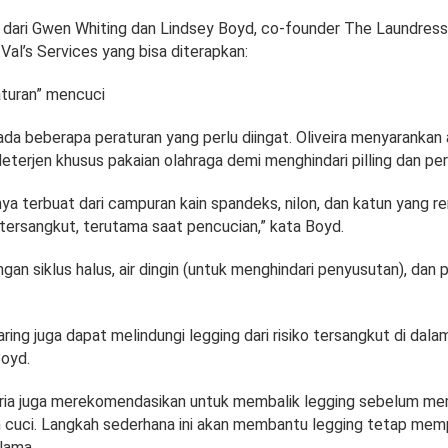
k dari Gwen Whiting dan Lindsey Boyd, co-founder The Laundress,
i Val’s Services yang bisa diterapkan:
aturan” mencuci
da beberapa peraturan yang perlu diingat. Oliveira menyarankan 
terjen khusus pakaian olahraga demi menghindari pilling dan pe
ya terbuat dari campuran kain spandeks, nilon, dan katun yang r
 tersangkut, terutama saat pencucian,” kata Boyd.
ngan siklus halus, air dingin (untuk menghindari penyusutan), dan 
aring juga dapat melindungi legging dari risiko tersangkut di dal
Boyd.
iveria juga merekomendasikan untuk membalik legging sebelum 
 cuci. Langkah sederhana ini akan membantu legging tetap me
lama.