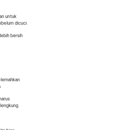
kan untuk
belum dicuci.
ebih bersih
melemahkan
.
harus
lengkung.