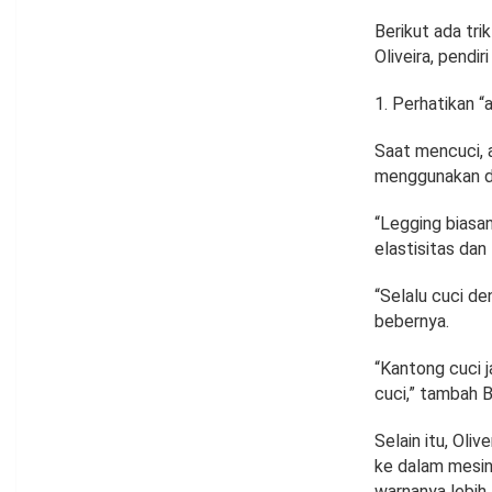
Berikut ada tri
Oliveira, pendir
Perhatikan “
Saat mencuci, a
menggunakan de
“Legging biasan
elastisitas dan
“Selalu cuci de
bebernya.
“Kantong cuci j
cuci,” tambah 
Selain itu, Ol
ke dalam mesin
warnanya lebih 