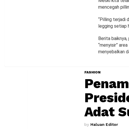
Meski kita tela
mencegah pillin
“Pilling terjad
legging setiap 
Berita baiknya,
“menyisir” area
menyebalkan dar
FASHION
Penam
Presid
Adat S
by
Haluan Editor