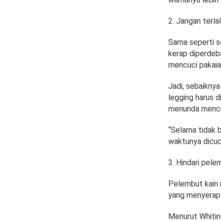
Jangan terla
Sama seperti s
kerap diperdeba
mencuci pakaia
Jadi, sebaiknya
legging harus d
menunda mencu
“Selama tidak b
waktunya dicuci
Hindari pele
Pelembut kain m
yang menyerap 
Menurut Whitin