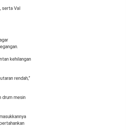
 serta Val
agar
regangan.
entan kehilangan
putaran rendah,”
am drum mesin
memasukkannya
mpertahankan