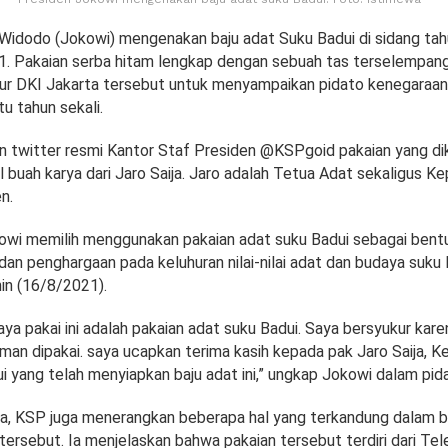
Widodo (Jokowi) mengenakan baju adat Suku Badui di sidang ta
 Pakaian serba hitam lengkap dengan sebuah tas terselempan
r DKI Jakarta tersebut untuk menyampaikan pidato kenegaraan
u tahun sekali.
kun twitter resmi Kantor Staf Presiden @KSPgoid pakaian yang d
 buah karya dari Jaro Saija. Jaro adalah Tetua Adat sekaligus K
n.
owi memilih menggunakan pakaian adat suku Badui sebagai bent
n penghargaan pada keluhuran nilai-nilai adat dan budaya suku B
n (16/8/2021).
ya pakai ini adalah pakaian adat suku Badui. Saya bersyukur kar
man dipakai. saya ucapkan terima kasih kepada pak Jaro Saija, K
i yang telah menyiapkan baju adat ini,” ungkap Jokowi dalam pid
a, KSP juga menerangkan beberapa hal yang terkandung dalam b
tersebut. Ia menjelaskan bahwa pakaian tersebut terdiri dari Tel