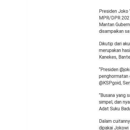
Presiden Joko 
MPR/DPR 2021.
Mantan Gubernu
disampaikan sat
Dikutip dari a
merupakan hasil
Kanekes, Bante
“Presiden @jok
penghormatan da
@KSPgoid, Seni
“Busana yang sa
simpel, dan nya
Adat Suku Badu
Dalam cuitanny
dipakai Jokowi 