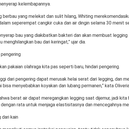
t menyerap kelembapannya.
ing berbau yang melekat dan sulit hilang, Whiting merekomendasi
lam seperempat cangkir cuka dan air dingin selama 30 menit se
enyerap bau yang diakibatkan bakteri dan akan membuat legging l
menghilangkan bau dari keringat,” ujar dia.
 pengering
n pakaian olahraga kita pas seperti baru, hindari pengering.
ggi dari pengering dapat merusak helai serat dari legging, dan 
ni bisa menyebabkan koyakan dan lubang permanen,” kata Oliveria
bahwa berat air dapat meregangkan legging saat dijemur, jadi kita 
dengan rata untuk menjaga elastisitasnya dan mencegahnya me
 dari kain