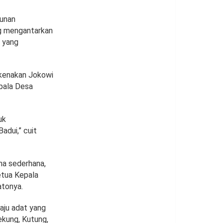
hunan
g mengantarkan
 yang
ikenakan Jokowi
epala Desa
uk
adui,” cuit
ena sederhana,
etua Kepala
atonya.
aju adat yang
ekung, Kutung,