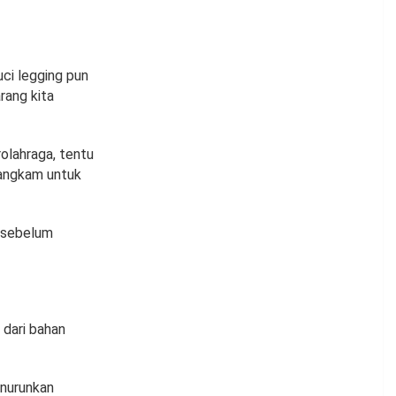
ci legging pun
rang kita
rolahraga, tentu
bangkam untuk
i sebelum
 dari bahan
enurunkan