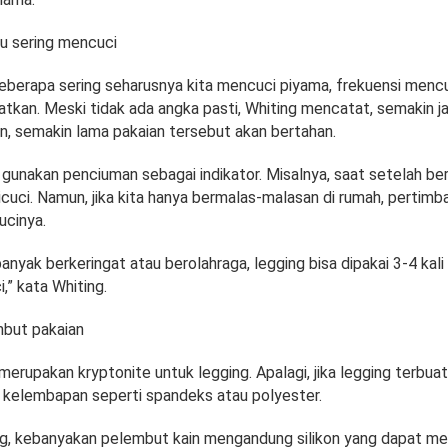
lu sering mencuci
eberapa sering seharusnya kita mencuci piyama, frekuensi mencu
tkan. Meski tidak ada angka pasti, Whiting mencatat, semakin ja
n, semakin lama pakaian tersebut akan bertahan.
 gunakan penciuman sebagai indikator. Misalnya, saat setelah be
icuci. Namun, jika kita hanya bermalas-malasan di rumah, pertim
cinya.
anyak berkeringat atau berolahraga, legging bisa dipakai 3-4 kal
,” kata Whiting.
mbut pakaian
erupakan kryptonite untuk legging. Apalagi, jika legging terbuat
kelembapan seperti spandeks atau polyester.
g, kebanyakan pelembut kain mengandung silikon yang dapat m