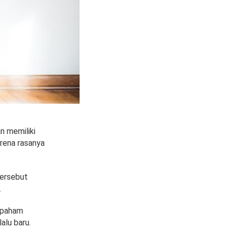
n memiliki
arena rasanya
tersebut
.
u paham
alu baru.