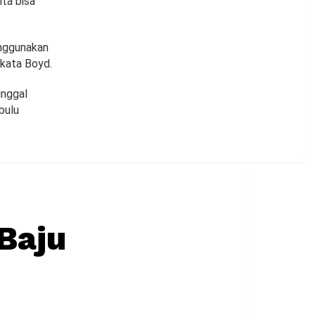
ita bisa
menggunakan
 kata Boyd.
inggal
bulu
Baju