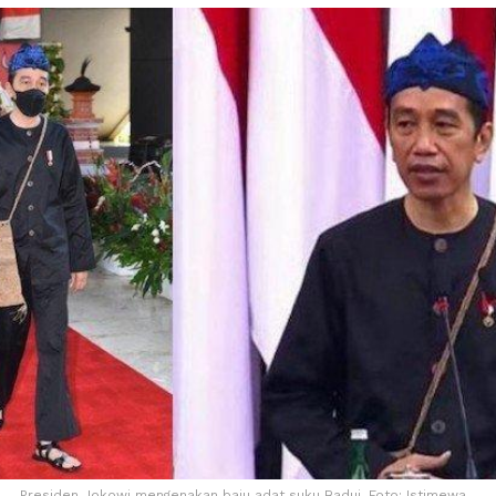
Presiden Jokowi mengenakan baju adat suku Badui. Foto: Istimewa