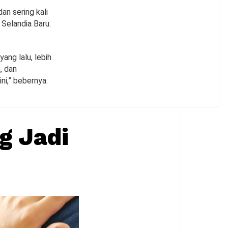
an sering kali
 Selandia Baru.
ang lalu, lebih
, dan
ni,” bebernya.
g Jadi