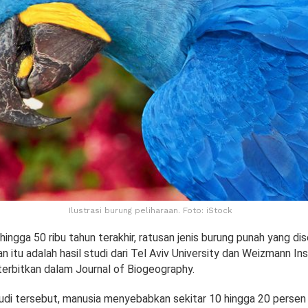
Ilustrasi burung peliharaan. Foto: iStock
hingga 50 ribu tahun terakhir, ratusan jenis burung punah yang d
 itu adalah hasil studi dari Tel Aviv University dan Weizmann In
iterbitkan dalam Journal of Biogeography.
udi tersebut, manusia menyebabkan sekitar 10 hingga 20 persen