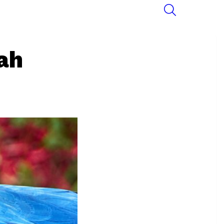
SEARCH
ah