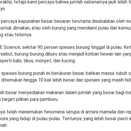
rakhir, tetapi kami percaya bahwa jumlah sebenarnya jauh lebih t
ys.
ini percaya kepunahan besar-besaran terutama disebabkan oleh m
 untuk dimakan, atau oleh burung yang mendiami pulau dan kemu
 atau telurnya.
E Science, sekitar 90 persen spesies burung tinggal di pulau. Ke
ersebut, burung-burung diburu atau menjadi korban hewan lain yan
eperti babi, tikus, monyet, dan kucing.
 spesies burung punah ini berukuran besar, bahkan massa tubuh 
ditemukan hingga 10 kali lebih besar dari spesies yang masih hid
bih besar menyediakan makanan dalam jumlah yang besar bagi ma
 target pilihan para pemburu.
ya telah menemukan fenomena serupa di antara mamalia dan rep
kura yang hidup di pulau-pulau. Tentunya, yang lebih besar pasti a
nah.