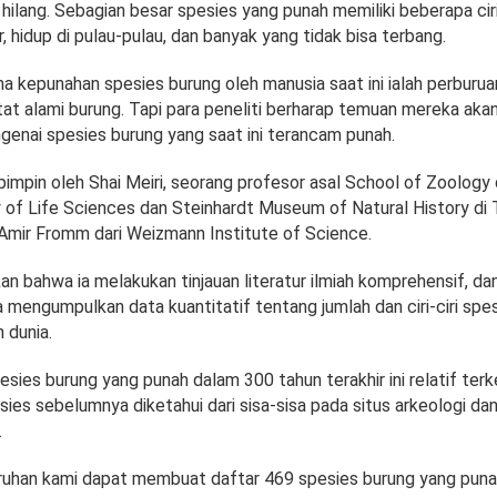
hilang. Sebagian besar spesies yang punah memiliki beberapa ciri
, hidup di pulau-pulau, dan banyak yang tidak bisa terbang.
 kepunahan spesies burung oleh manusia saat ini ialah perburua
at alami burung. Tapi para peneliti berharap temuan mereka akan
genai spesies burung yang saat ini terancam punah.
dipimpin oleh Shai Meiri, seorang profesor asal School of Zoology
 of Life Sciences dan Steinhardt Museum of Natural History di 
 Amir Fromm dari Weizmann Institute of Science.
n bahwa ia melakukan tinjauan literatur ilmiah komprehensif, da
 mengumpulkan data kuantitatif tentang jumlah dan ciri-ciri spe
h dunia.
sies burung yang punah dalam 300 tahun terakhir ini relatif terk
es sebelumnya diketahui dari sisa-sisa pada situs arkeologi da
.
ruhan kami dapat membuat daftar 469 spesies burung yang pun