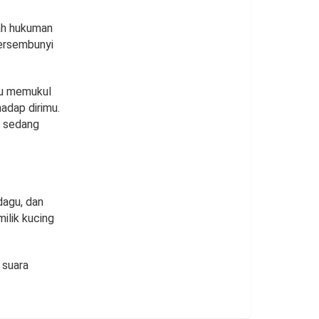
ah hukuman
bersembunyi
au memukul
adap dirimu.
a sedang
dagu, dan
ilik kucing
 suara