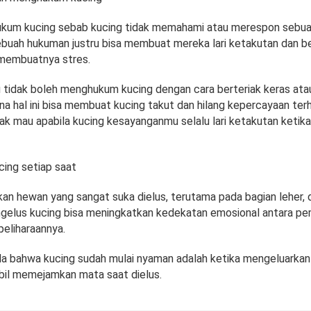
kum kucing sebab kucing tidak memahami atau merespon sebu
ebuah hukuman justru bisa membuat mereka lari ketakutan dan 
 membuatnya stres.
mu tidak boleh menghukum kucing dengan cara berteriak keras at
na hal ini bisa membuat kucing takut dan hilang kepercayaan terh
ak mau apabila kucing kesayanganmu selalu lari ketakutan ketik
ing setiap saat
an hewan yang sangat suka dielus, terutama pada bagian leher, 
gelus kucing bisa meningkatkan kedekatan emosional antara pem
peliharaannya.
da bahwa kucing sudah mulai nyaman adalah ketika mengeluarkan
il memejamkan mata saat dielus.