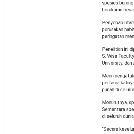
spesies burung 
berukuran besar
Penyebab utama
perusakan habit
peringatan men
Penelitian ini 
S. Wise Faculty
University, dan
Meiri mengataka
pertama kalinya
punah di seluru
Menurutnya, spe
Sementara spesi
di seluruh dunia
“Secara keselu