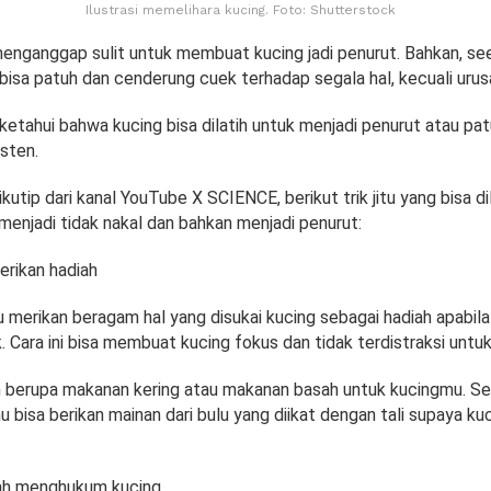
Ilustrasi memelihara kucing. Foto: Shutterstock
enganggap sulit untuk membuat kucing jadi penurut. Bahkan, se
 bisa patuh dan cenderung cuek terhadap segala hal, kecuali uru
ketahui bahwa kucing bisa dilatih untuk menjadi penurut atau pat
sten.
utip dari kanal YouTube X SCIENCE, berikut trik jitu yang bisa d
menjadi tidak nakal dan bahkan menjadi penurut:
rikan hadiah
 merikan beragam hal yang disukai kucing sebagai hadiah apabila 
k. Cara ini bisa membuat kucing fokus dan tidak terdistraksi untu
n berupa makanan kering atau makanan basah untuk kucingmu. S
 bisa berikan mainan dari bulu yang diikat dengan tali supaya ku
ah menghukum kucing