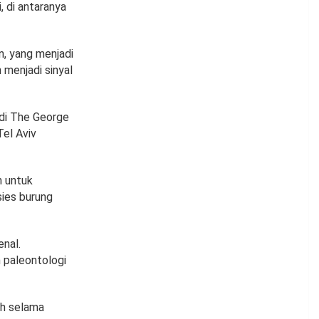
, di antaranya
n, yang menjadi
 menjadi sinyal
 di The George
Tel Aviv
n untuk
sies burung
enal.
n paleontologi
ah selama