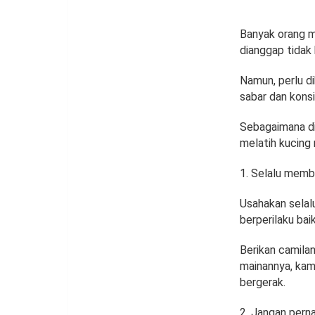
Banyak orang m
dianggap tidak
Namun, perlu di
sabar dan konsi
Sebagaimana dik
melatih kucing 
Selalu membe
Usahakan selalu
berperilaku bai
Berikan camila
mainannya, kamu
bergerak.
Jangan pern