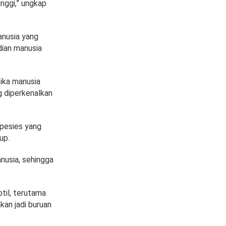
inggi,” ungkap
anusia yang
dian manusia
tika manusia
g diperkenalkan
spesies yang
up.
nusia, sehingga
til, terutama
kan jadi buruan