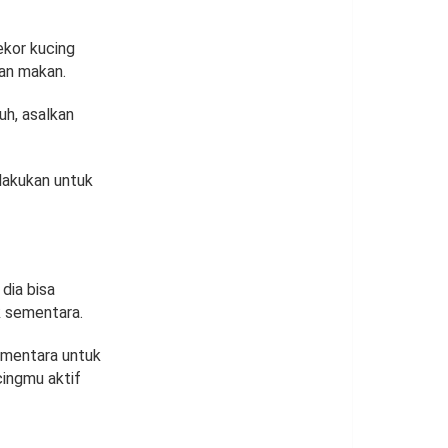
ekor kucing
san makan.
uh, asalkan
ilakukan untuk
dia bisa
k sementara.
ementara untuk
cingmu aktif