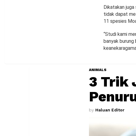
Dikatakan juga 
tidak dapat mel
11 spesies Moa
“Studi kami men
banyak burung b
keanekaragaman 
ANIMALS
3 Trik
Penur
by
Haluan Editor