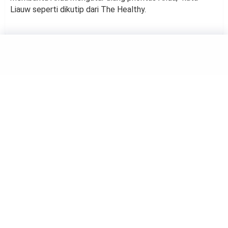
Liauw seperti dikutip dari The Healthy.
HEALTH
Tanpa Disadari, 3 Kebiasaan
Ini Bisa Membuat Lelah
by
Haluan Editor