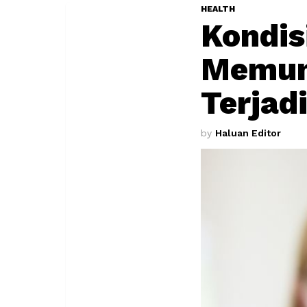
HEALTH
Kondis
Memung
Terjad
by
Haluan Editor