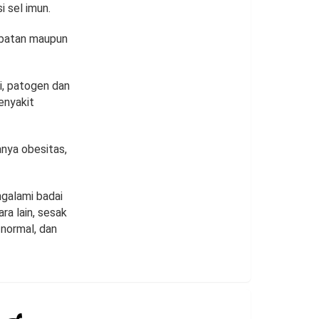
 sel imun.
gobatan maupun
i, patogen dan
penyakit
anya obesitas,
ngalami badai
ra lain, sesak
 normal, dan