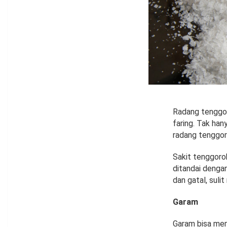
Radang tenggor
faring. Tak ha
radang tenggor
Sakit tenggorok
ditandai denga
dan gatal, suli
Garam
Garam bisa me