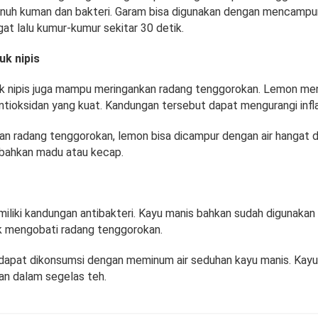
h kuman dan bakteri. Garam bisa digunakan dengan mencampu
gat lalu kumur-kumur sekitar 30 detik.
uk nipis
k nipis juga mampu meringankan radang tenggorokan. Lemon m
antioksidan yang kuat. Kandungan tersebut dapat mengurangi infl
n radang tenggorokan, lemon bisa dicampur dengan air hangat d
mbahkan madu atau kecap.
iliki kandungan antibakteri. Kayu manis bahkan sudah digunakan 
uk mengobati radang tenggorokan.
i dapat dikonsumsi dengan meminum air seduhan kayu manis. Kayu
an dalam segelas teh.