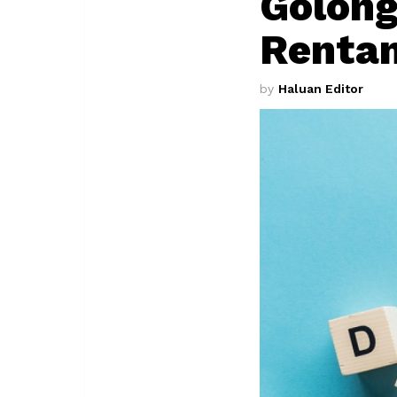
Golong
Rentan
by
Haluan Editor