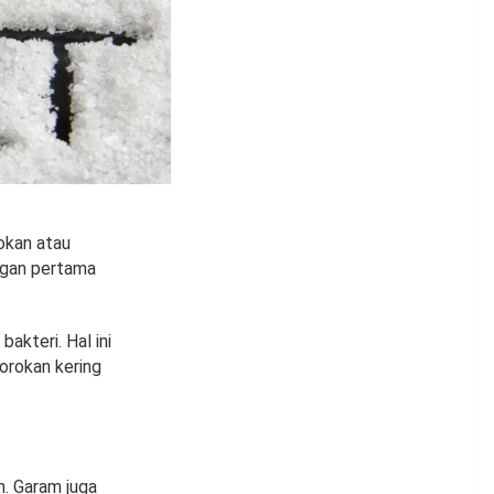
okan atau
ngan pertama
akteri. Hal ini
orokan kering
. Garam juga