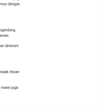
rnya dengan
engandung
amasi.
an diminum.
sejak ribuan
 manis juga