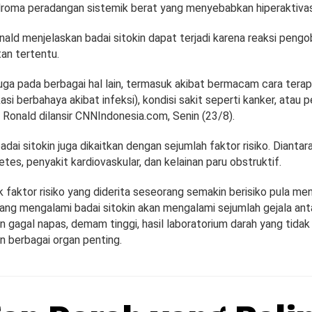
roma peradangan sistemik berat yang menyebabkan hiperaktivasi
onald menjelaskan badai sitokin dapat terjadi karena reaksi pen
an tertentu.
juga pada berbagai hal lain, termasuk akibat bermacam cara terap
asi berbahaya akibat infeksi), kondisi sakit seperti kanker, atau 
 Ronald dilansir CNNIndonesia.com, Senin (23/8).
badai sitokin juga dikaitkan dengan sejumlah faktor risiko. Diantar
betes, penyakit kardiovaskular, dan kelainan paru obstruktif.
 faktor risiko yang diderita seseorang semakin berisiko pula me
yang mengalami badai sitokin akan mengalami sejumlah gejala anta
 gagal napas, demam tinggi, hasil laboratorium darah yang tidak
n berbagai organ penting.