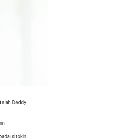
setelah Deddy
in.
adai sitokin