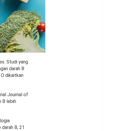
es. Studi yang
ngan darah B
 O dikaitkan
nal Journal of
 B lebih
logia.
 darah B, 21