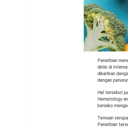
Penelitian men
dirilis di Inte
dikaitkan denga
dengan penuruna
Hal tersebut ju
Hematology and
berisiko menga
Temuan serupa j
Penelitian ter