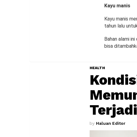
Kayu manis
Kayu manis mem
tahun lalu unt
Bahan alami in
bisa ditambahk
HEALTH
Kondis
Memung
Terjad
by
Haluan Editor