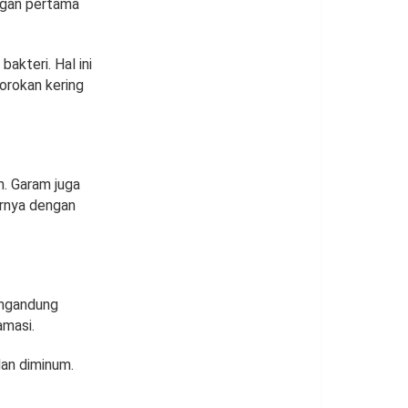
ngan pertama
akteri. Hal ini
orokan kering
. Garam juga
rnya dengan
engandung
amasi.
an diminum.