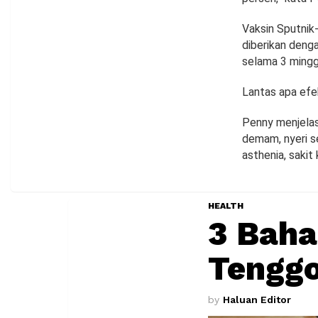
Vaksin Sputnik-
diberikan denga
selama 3 mingg
Lantas apa efe
Penny menjelask
demam, nyeri se
asthenia, sakit 
HEALTH
3 Baha
Tengg
by
Haluan Editor