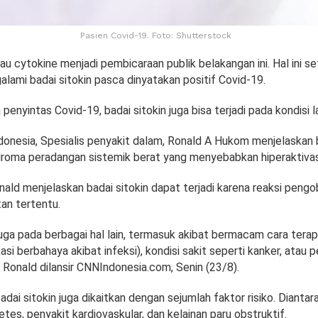
Pasien Covid-19. Foto: Shutterstock
tau cytokine menjadi pembicaraan publik belakangan ini. Hal ini 
lami badai sitokin pasca dinyatakan positif Covid-19.
penyintas Covid-19, badai sitokin juga bisa terjadi pada kondisi la
donesia, Spesialis penyakit dalam, Ronald A Hukom menjelaskan b
roma peradangan sistemik berat yang menyebabkan hiperaktivasi
onald menjelaskan badai sitokin dapat terjadi karena reaksi pen
an tertentu.
juga pada berbagai hal lain, termasuk akibat bermacam cara terap
asi berbahaya akibat infeksi), kondisi sakit seperti kanker, atau 
 Ronald dilansir CNNIndonesia.com, Senin (23/8).
badai sitokin juga dikaitkan dengan sejumlah faktor risiko. Diantar
betes, penyakit kardiovaskular, dan kelainan paru obstruktif.