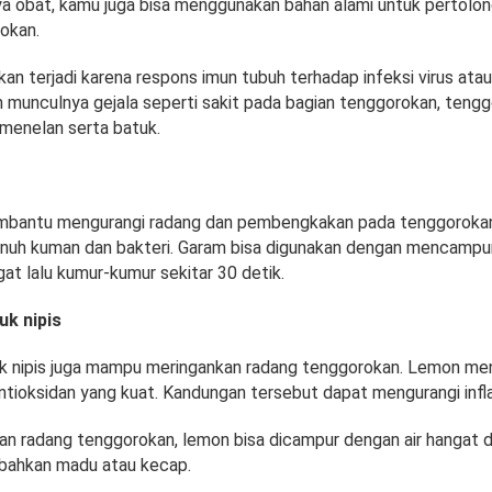
nya obat, kamu juga bisa menggunakan bahan alami untuk pertolo
okan.
an terjadi karena respons imun tubuh terhadap infeksi virus atau b
n munculnya gejala seperti sakit pada bagian tenggorokan, tengg
t menelan serta batuk.
mbantu mengurangi radang dan pembengkakan pada tenggorokan
h kuman dan bakteri. Garam bisa digunakan dengan mencampu
gat lalu kumur-kumur sekitar 30 detik.
uk nipis
k nipis juga mampu meringankan radang tenggorokan. Lemon m
antioksidan yang kuat. Kandungan tersebut dapat mengurangi infl
n radang tenggorokan, lemon bisa dicampur dengan air hangat d
mbahkan madu atau kecap.