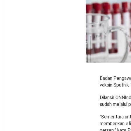
Badan Pengawas
vaksin Sputnik-
Dilansir CNNIn
sudah melalui p
“Sementara untu
memberikan efi
persen,” kata P