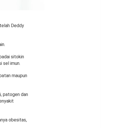
setelah Deddy
in.
adai sitokin
 sel imun.
gobatan maupun
i, patogen dan
penyakit
anya obesitas,