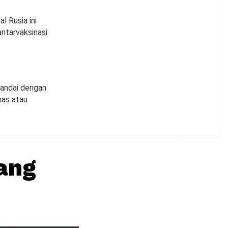
l Rusia ini
antarvaksinasi
tandai dengan
mas atau
ang