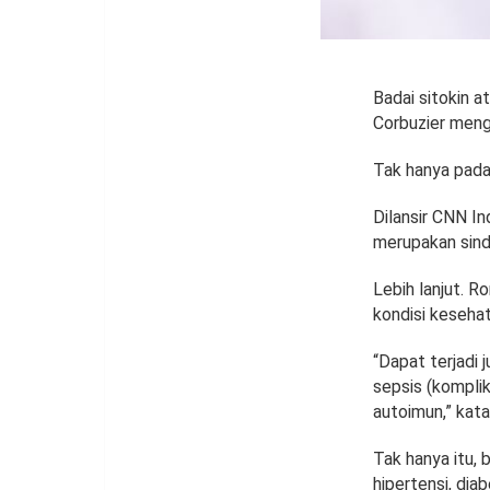
Badai sitokin a
Corbuzier menga
Tak hanya pada 
Dilansir CNN In
merupakan sind
Lebih lanjut. R
kondisi kesehat
“Dapat terjadi 
sepsis (komplik
autoimun,” kata
Tak hanya itu, 
hipertensi, dia