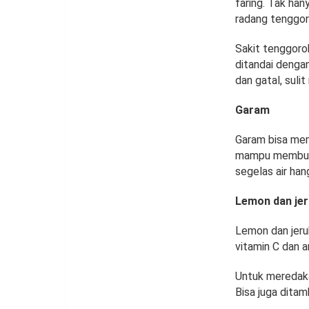
faring. Tak ha
radang tenggor
Sakit tenggorok
ditandai denga
dan gatal, suli
Garam
Garam bisa me
mampu membunu
segelas air han
Lemon dan jer
Lemon dan jeru
vitamin C dan 
Untuk meredaka
Bisa juga dita