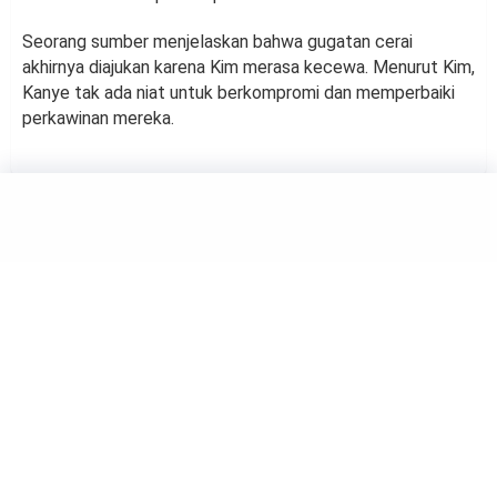
Seorang sumber menjelaskan bahwa gugatan cerai
akhirnya diajukan karena Kim merasa kecewa. Menurut Kim,
Kanye tak ada niat untuk berkompromi dan memperbaiki
perkawinan mereka.
HIBURAN
Setelah Deddy Corbuzier,
Sabrina Chairunnisa Ngaku
Pernah Positif Covid-19
by
Haluan Editor