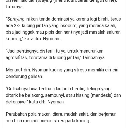
disteril lalu dia
spraying
(menandai daerah dengan urine),”
tuturnya.
“Spraying
ini kan tanda dominasi ya karena lagi birahi, terus
ada 2-3 kucing jantan yang insecure, yang merasa kalah,
bisa jadi nggak mau pipis dan nantinya jadi masalah saluran
kencing,” kata drh. Nyoman.
“Jadi pentingnya disteril itu ya, untuk menurunkan
agresifitas, terutama di kucing jantan,” tambahnya.
Menurut drh. Nyoman kucing yang stress memiliki ciri-ciri
cenderung gelisah.
“Gelisahnya bisa terlihat dari bulu berdiri, telinga yang
ditarik ke belakang, sembunyi, atau hissing (mendesis) dan
defensive,” kata drh. Nyoman.
Perubahan pola makan, diare, mudah sakit, dan berjamur
pun bisa menjadi ciri-ciri stres pada kucing.