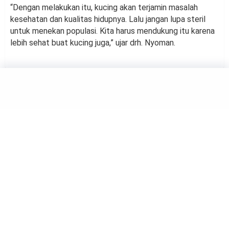
“Dengan melakukan itu, kucing akan terjamin masalah
kesehatan dan kualitas hidupnya. Lalu jangan lupa steril
untuk menekan populasi. Kita harus mendukung itu karena
lebih sehat buat kucing juga,” ujar drh. Nyoman.
ANIMALS
Belum Banyak yang Tahu, Ini
Loh Sebabnya Kucing Suka
Berada di Ketinggian
by
Haluan Editor