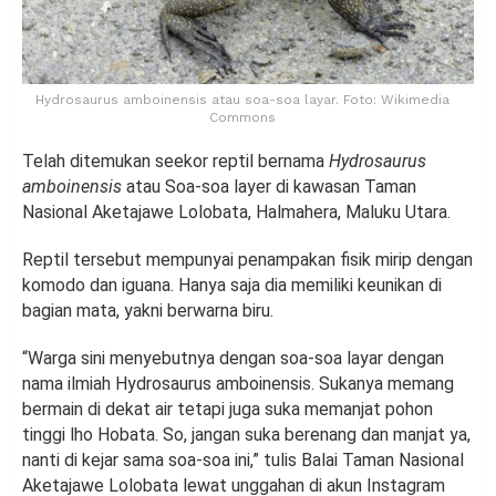
Hydrosaurus amboinensis atau soa-soa layar. Foto: Wikimedia
Commons
Telah ditemukan seekor reptil bernama
Hydrosaurus
amboinensis
atau Soa-soa layer di kawasan Taman
Nasional Aketajawe Lolobata, Halmahera, Maluku Utara.
Reptil tersebut mempunyai penampakan fisik mirip dengan
komodo dan iguana. Hanya saja dia memiliki keunikan di
bagian mata, yakni berwarna biru.
“Warga sini menyebutnya dengan soa-soa layar dengan
nama ilmiah Hydrosaurus amboinensis. Sukanya memang
bermain di dekat air tetapi juga suka memanjat pohon
tinggi lho Hobata. So, jangan suka berenang dan manjat ya,
nanti di kejar sama soa-soa ini,” tulis Balai Taman Nasional
Aketajawe Lolobata lewat unggahan di akun Instagram