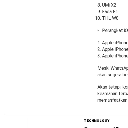
UMi X2
Faea F1
THL W8
Perangkat i
Apple iPhon
Apple iPhon
Apple iPhone
Meski WhatsApp
akan segera ber
Akan tetapi, k
keamanan terba
memanfaatkan k
TECHNOLOGY