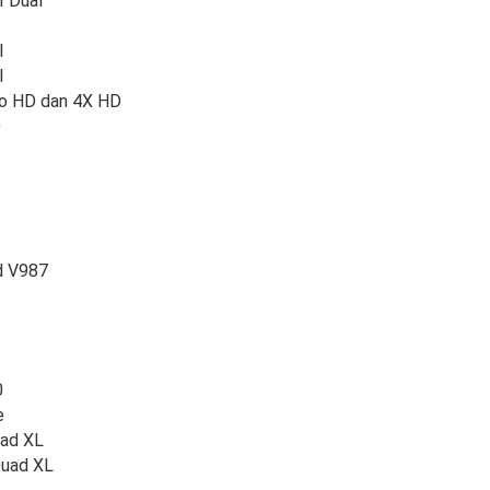
I Dual
I
I
ro HD dan 4X HD
Q
d V987
0
e
ad XL
uad XL