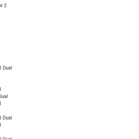
r 2
I Dual
I
Dual
I
I Dual
I