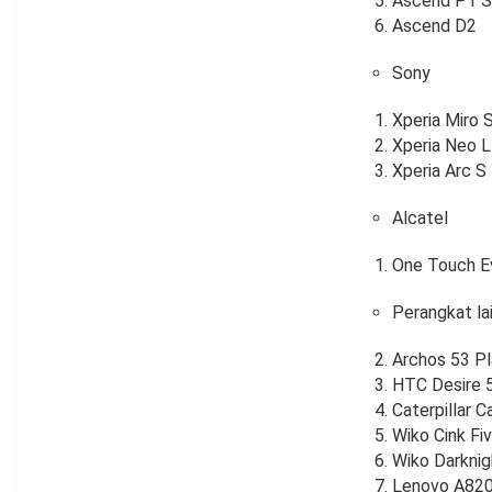
Ascend P1 S
Ascend D2
Sony
Xperia Miro 
Xperia Neo L
Xperia Arc S
Alcatel
One Touch E
Perangkat la
Archos 53 P
HTC Desire 
Caterpillar C
Wiko Cink Fi
Wiko Darknig
Lenovo A82