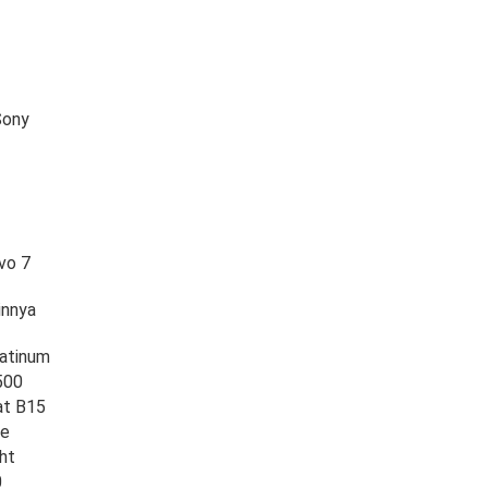
Sony
vo 7
innya
latinum
500
at B15
ve
ht
0