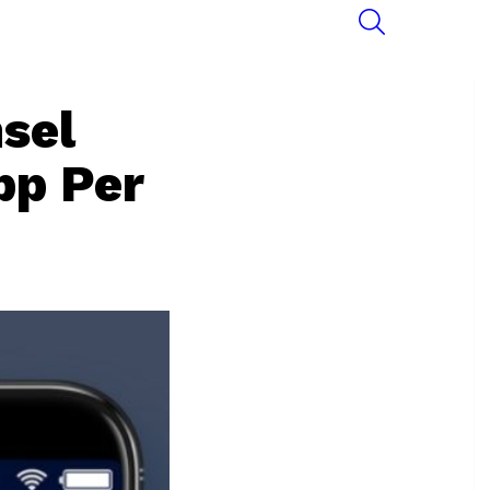
SEARCH
sel
pp Per