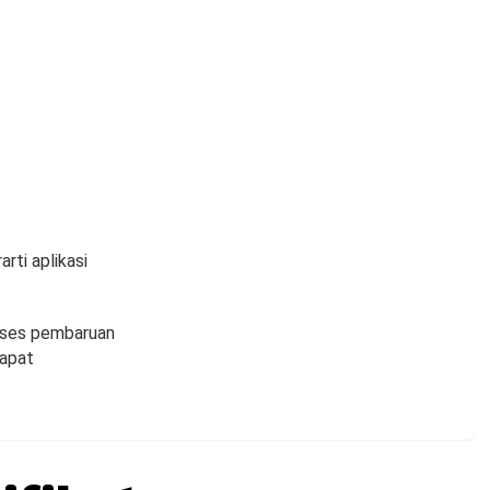
rti aplikasi
kses pembaruan
dapat