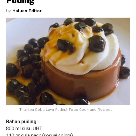
Puding
by
Haluan Editor
Thai tea Boba Lava Puding. Foto: Cook and Recipes.
Bahan puding:
800 ml susu UHT
110 gr gula pasir (sesuai selera)