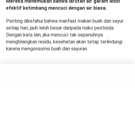
Mereka menemukan bahwa larutan air garam lebih
efektif ketimbang mencuci dengan air biasa.
Penting diketahui bahwa manfaat makan buah dan sayur
setiap hari, jauh lebih besar daripada risiko pestisida.
Dengan kata lain, jika mencuci tak sepenuhnya
menghilangkan residu, kesehatan akan tetap terlindungi
karena mengonsumsi buah dan sayuran.
FOOD
Menu Sarapan Ideal Bagi
Penderita Diabetes
by
Haluan Editor