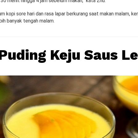
i 30 menit hingga 4 jam sebelum makan,” kata Zhu.
um kopi sore hari dan rasa lapar berkurang saat makan malam, k
bih banyak tengah malam.
Puding Keju Saus L