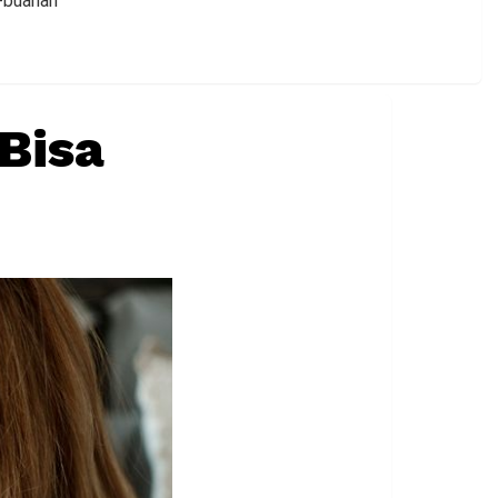
h-buahan
Bisa