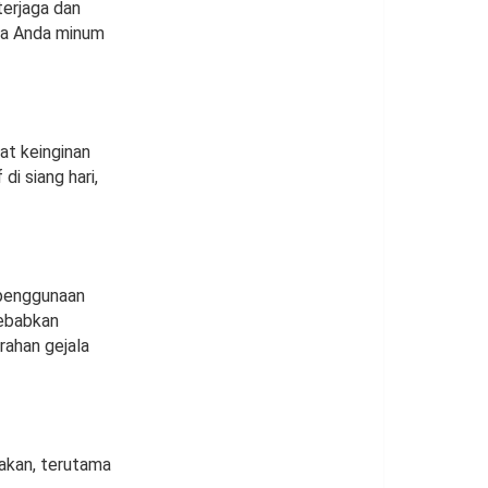
erjaga dan
wa Anda minum
at keinginan
i siang hari,
 penggunaan
yebabkan
rahan gejala
akan, terutama