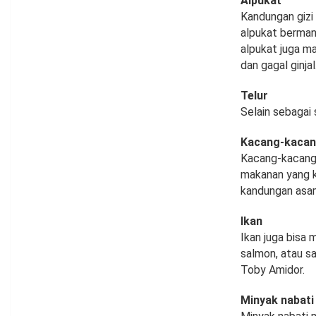
Alpukat
Kandungan gizi
alpukat berman
alpukat juga m
dan gagal ginjal
Telur
Selain sebagai
Kacang-kacanga
Kacang-kacangan
makanan yang ka
kandungan asam
Ikan
Ikan juga bisa 
salmon, atau sa
Toby Amidor.
Minyak nabati