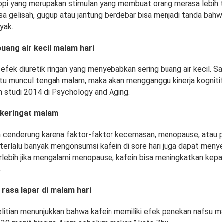
opi yang merupakan stimulan yang membuat orang merasa lebih t
a gelisah, gugup atau jantung berdebar bisa menjadi tanda bah
nyak.
uang air kecil malam hari
 efek diuretik ringan yang menyebabkan sering buang air kecil. Sa
 itu muncul tengah malam, maka akan mengganggu kinerja kognitif d
 studi 2014 di Psychology and Aging.
keringat malam
 cenderung karena faktor-faktor kecemasan, menopause, atau
 terlalu banyak mengonsumsi kafein di sore hari juga dapat men
erlebih jika mengalami menopause, kafein bisa meningkatkan kepa
.
rasa lapar di malam hari
litian menunjukkan bahwa kafein memiliki efek penekan nafsu m