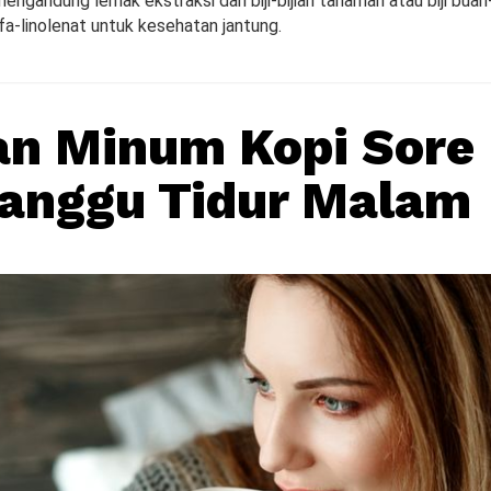
engandung lemak ekstraksi dari biji-bijian tanaman atau biji bua
a-linolenat untuk kesehatan jantung.
an Minum Kopi Sore 
anggu Tidur Malam