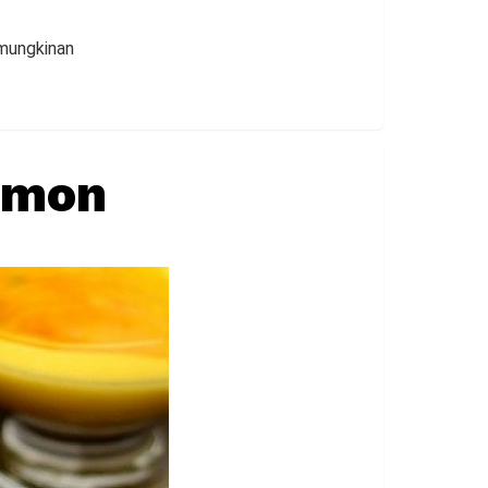
emungkinan
emon