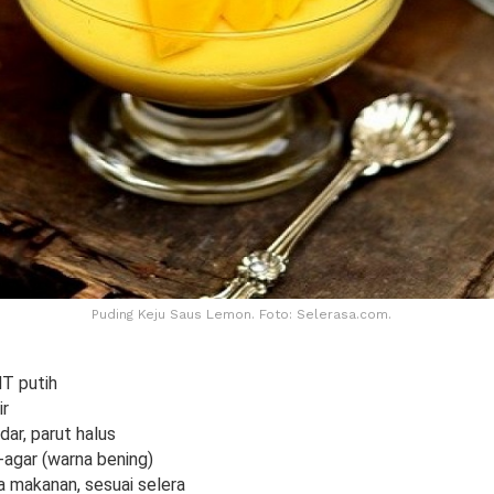
Puding Keju Saus Lemon. Foto: Selerasa.com.
T putih
ir
dar, parut halus
-agar (warna bening)
a makanan, sesuai selera