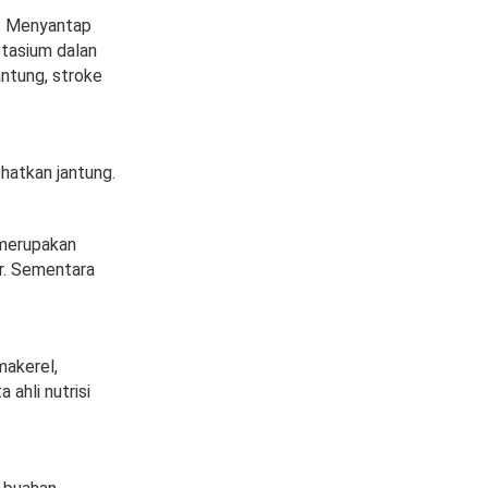
g. Menyantap
otasium dalan
ntung, stroke
hatkan jantung.
a merupakan
er. Sementara
makerel,
ahli nutrisi