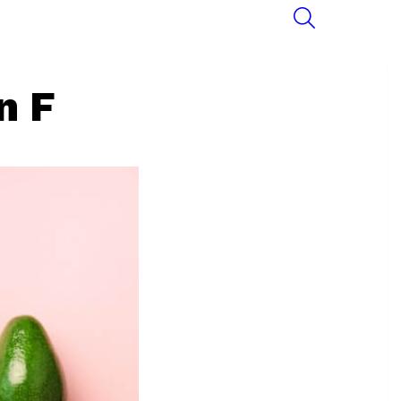
SEARCH
n F