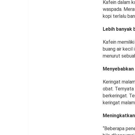
Kafein dalam k
waspada. Meras
kopi terlalu ba
Lebih banyak b
Kafein memiliki
buang air kecil
menurut sebuah
Menyebabkan 
Keringat malam
obat. Ternyata
berkeringat. T
keringat malam
Meningkatkan 
“Beberapa pene