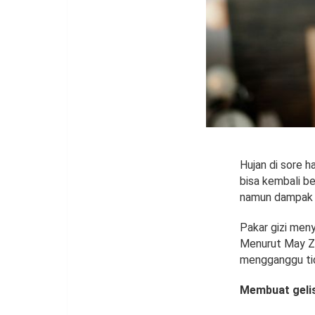
Hujan di sore h
bisa kembali b
namun dampak b
Pakar gizi men
Menurut May Zhu
mengganggu ti
Membuat geli