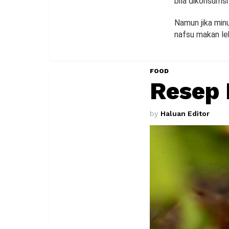
bila dikonsums
Namun jika min
nafsu makan le
FOOD
Resep 
by
Haluan Editor