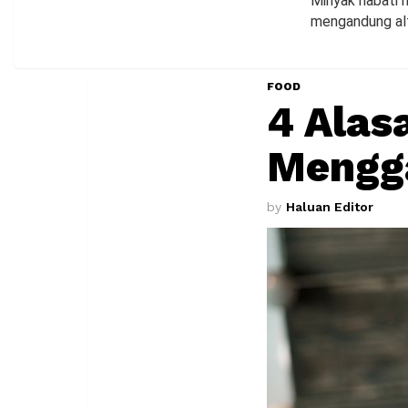
Minyak nabati m
mengandung alf
FOOD
4 Alas
Mengg
by
Haluan Editor