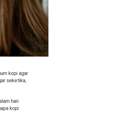
num kopi agar
ar seketika,
lam hari.
gapa kopi