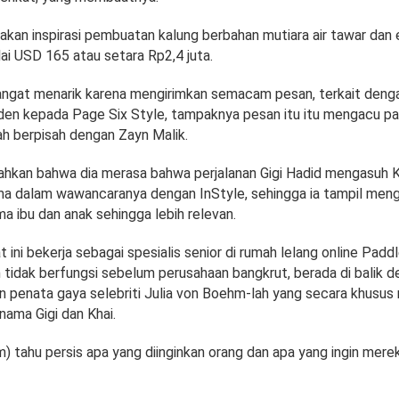
akan inspirasi pembuatan kalung berbahan mutiara air tawar dan
ilai USD 165 atau setara Rp2,4 juta.
 sangat menarik karena mengirimkan semacam pesan, terkait deng
lden kepada Page Six Style, tampaknya pesan itu itu mengacu 
lah berpisah dengan Zayn Malik.
kan bahwa dia merasa bahwa perjalanan Gigi Hadid mengasuh 
ama dalam wawancaranya dengan InStyle, sehingga ia tampil men
a ibu dan anak sehingga lebih relevan.
t ini bekerja sebagai spesialis senior di rumah lelang online Padd
 tidak berfungsi sebelum perusahaan bangkrut, berada di balik d
n penata gaya selebriti Julia von Boehm-lah yang secara khusu
nama Gigi dan Khai.
) tahu persis apa yang diinginkan orang dan apa yang ingin mereka