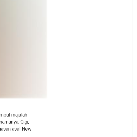
mpul majalah
namanya, Gigi,
hiasan asal New