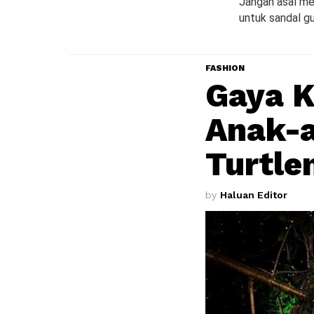
Jangan asal mem
untuk sandal gu
FASHION
Gaya K
Anak-a
Turtle
by
Haluan Editor