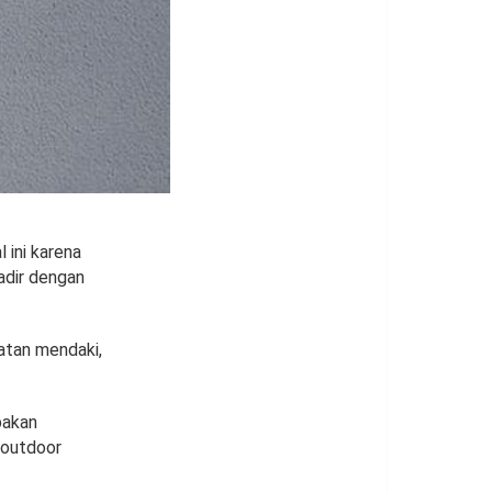
 ini karena
adir dengan
atan mendaki,
pakan
 outdoor