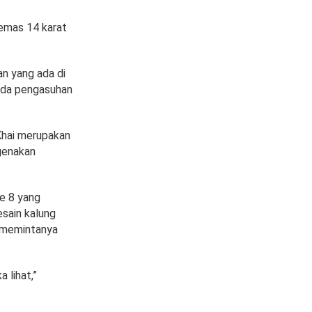
 emas 14 karat
an yang ada di
pada pengasuhan
Khai merupakan
genakan
le 8 yang
esain kalung
s memintanya
 lihat,”