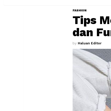
FASHION
Tips M
dan Fu
by
Haluan Editor