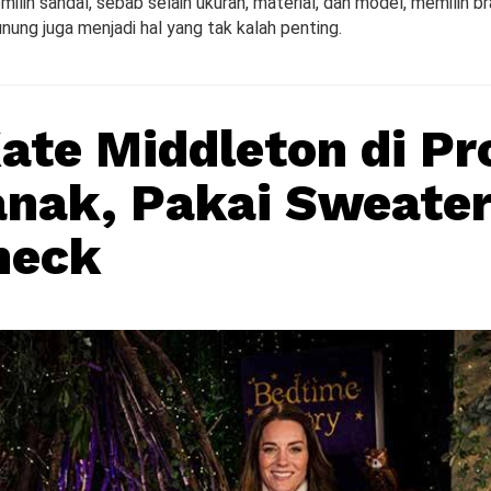
ilih sandal, sebab selain ukuran, material, dan model, memilih b
nung juga menjadi hal yang tak kalah penting.
ate Middleton di P
nak, Pakai Sweate
neck