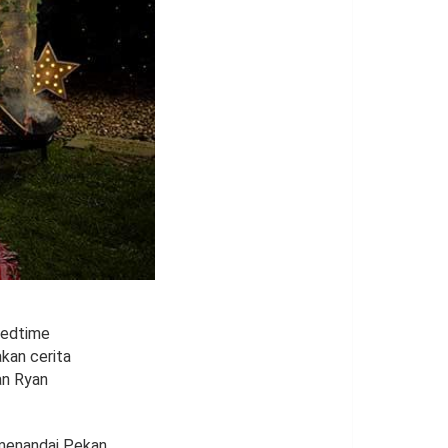
Bedtime
kan cerita
an Ryan
 menandai Pekan