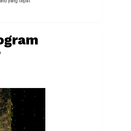
rand yang tepat
rogram
r