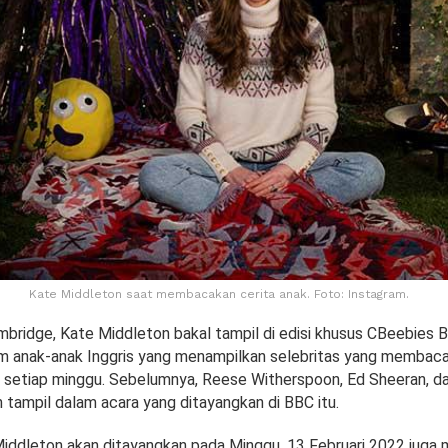
Kate Middleton saat membacakan cerita anak. Foto: Instagram.
bridge, Kate Middleton bakal tampil di edisi khusus CBeebies 
am anak-anak Inggris yang menampilkan selebritas yang membaca
r setiap minggu. Sebelumnya, Reese Witherspoon, Ed Sheeran, d
 tampil dalam acara yang ditayangkan di BBC itu.
iddleton akan ditayangkan pada Minggu, 13 Februari 2022 juga