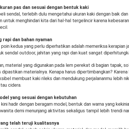
kuran pas dan sesuai dengan bentuk kaki
 sendal, terlebih dulu mengetahui ukuran kaki dengan baik dan b
untuk menghindari kita dari hal-hal tergelincir karena kebesara
ecil.
ng rapi dan bahan nyaman
 poin kedua yang perlu diperhatikan adalah memeriksa kerapian ja
tuk sendal outdoor, jahitan yang rapi dan kuat sangat diperhitungk
an, material yang digunakan pada lem perekat di bagian tapak, sol
us dipastikan materialnya. Kenapa harus dipertimbangkan? Karena
ksibel membuat kaki rileks dan mendukung perjalananmu lebih ni
tau cidera.
odel yang sesuai dengan kebutuhan
 kini hadir dengan beragam model, bentuk dan warna yang kekinia
wanita demi menunjang aktivitas sekaligus tampil lebih trendi na
yang telah teruji kualitasnya