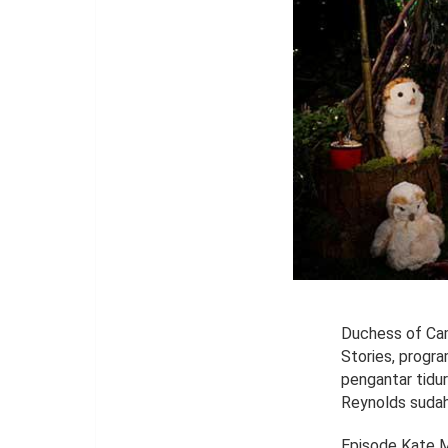
Duchess of Cam
Stories, progr
pengantar tidu
Reynolds sudah
Episode Kate M