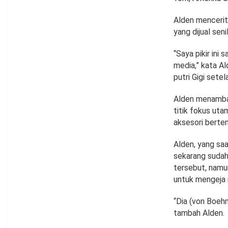
Alden mencerit
yang dijual sen
“Saya pikir ini
media,” kata A
putri Gigi sete
Alden menambah
titik fokus ut
aksesori bertem
Alden, yang saa
sekarang sudah
tersebut, namu
untuk mengeja 
“Dia (von Boehm
tambah Alden.