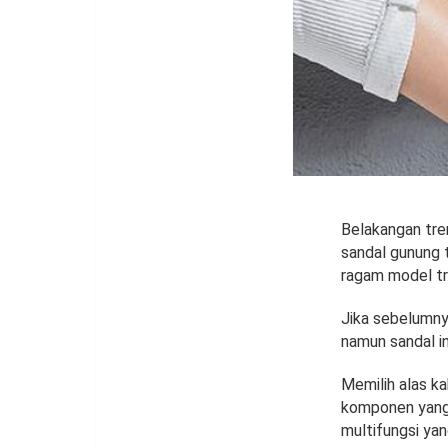
Belakangan tren
sandal gunung t
ragam model tr
Jika sebelumny
namun sandal in
Memilih alas k
komponen yang 
multifungsi yan