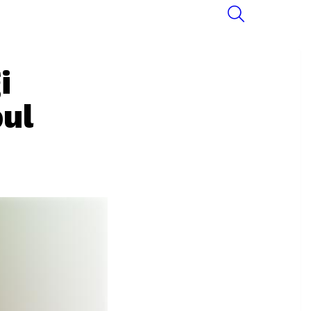
SEARCH
i
ul