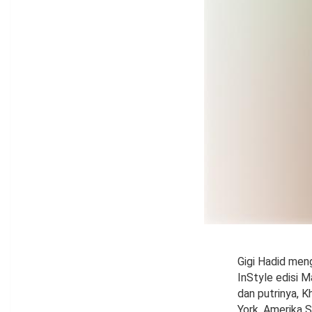
Gigi Hadid men
InStyle edisi M
dan putrinya, K
York, Amerika 