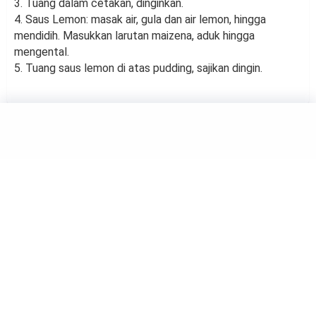
3. Tuang dalam cetakan, dinginkan.
4. Saus Lemon: masak air, gula dan air lemon, hingga
mendidih. Masukkan larutan maizena, aduk hingga
mengental.
5. Tuang saus lemon di atas pudding, sajikan dingin.
FOOD
Resep Thai tea Boba Lava
Puding
by
Haluan Editor