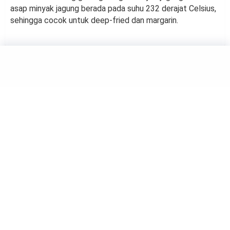
asap minyak jagung berada pada suhu 232 derajat Celsius,
sehingga cocok untuk deep-fried dan margarin.
TRENDS
Mengenal Paint by Numbers,
Sarana Self Healing yang Lagi
Tren
by
Haluan Editor