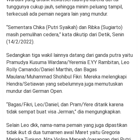
tunggunya cukup jauh, sehingga minim peluang tampil,
terkecuali ada pemain negara lain yang mundur.
“Sementara Chika (Putri Syaikah) dan Ribka (Sugiarto)
masih pemulihan cedera,” kata dikutip dari Detik, Senin
(14/2/2022).
Sedangkan tiga wakil lainnya datang dari ganda putra yaitu
Pramudya Kusuma Wardana/Yeremia E.Y.Y Rambitan, Leo
Rolly Carnando/Daniel Marthin, dan Bagas
Maulana/Muhammad Shohibul Fikri. Mereka melengkapi
Hendra/Setiawan yang sebelumnya juga memutuskan
mundur dari German Open.
“Bagas/Fikri, Leo/Daniel, dan Pram/Yere ditarik karena
tidak sempat buat visa Jerman,” dia mengungkapkan.
Selain Leo dkk, nama-nama pemain yang juga dipastikan
tidak ikut di dua turnamen awal Maret yaitu Gregoria
Mariska Tunjung, Nita Violina Marwah (pasangan dari Putri