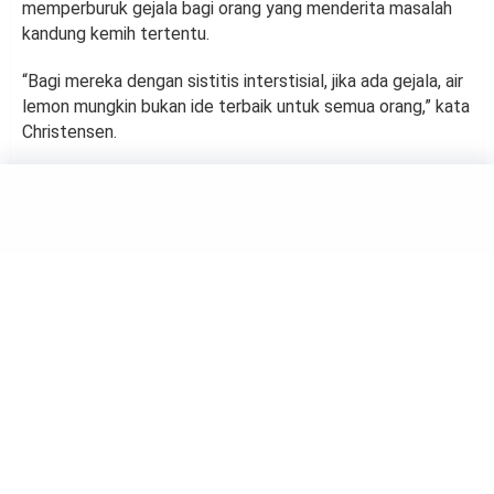
memperburuk gejala bagi orang yang menderita masalah
kandung kemih tertentu.
“Bagi mereka dengan sistitis interstisial, jika ada gejala, air
lemon mungkin bukan ide terbaik untuk semua orang,” kata
Christensen.
HEALTH
Amankah Memanaskan
Makanan Menggunakan
Wadah Plastik dalam
Microwave?
by
Muh Harfah