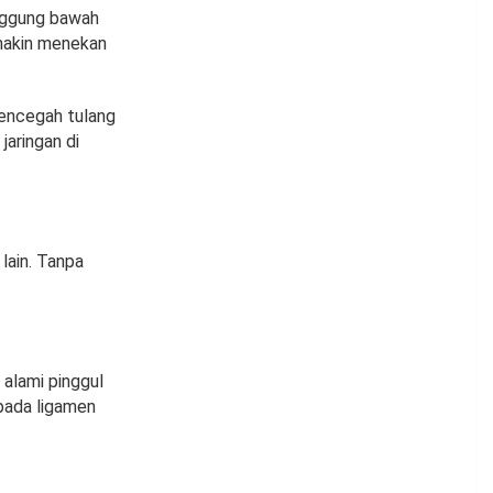
unggung bawah
emakin menekan
encegah tulang
jaringan di
lain. Tanpa
alami pinggul
pada ligamen