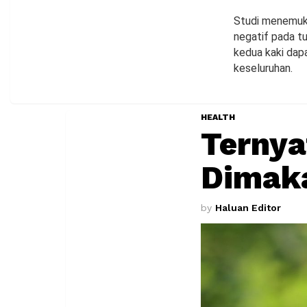
Studi menemuka
negatif pada t
kedua kaki dap
keseluruhan.
HEALTH
Terny
Dimak
by
Haluan Editor