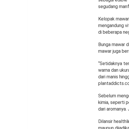
segudang manfa
Kelopak mawar r
mengandung vita
di beberapa ne
Bunga mawar di
mawar juga ber
“Setidaknya ter
warna dan ukura
dari manis hing
plantaddicts.c
Sebelum mengo
kimia, seperti 
dari aromanya.
Dilansir health
maupun dijadik