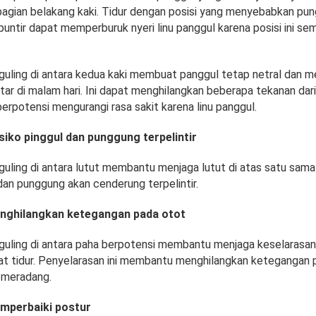
bagian belakang kaki. Tidur dengan posisi yang menyebabkan p
puntir dapat memperburuk nyeri linu panggul karena posisi ini s
ling di antara kedua kaki membuat panggul tetap netral dan m
ar di malam hari. Ini dapat menghilangkan beberapa tekanan dari 
erpotensi mengurangi rasa sakit karena linu panggul.
siko pinggul dan punggung terpelintir
ling di antara lutut membantu menjaga lutut di atas satu sama 
 dan punggung akan cenderung terpelintir.
ghilangkan ketegangan pada otot
ling di antara paha berpotensi membantu menjaga keselarasan 
at tidur. Penyelarasan ini membantu menghilangkan ketegangan 
 meradang.
perbaiki postur