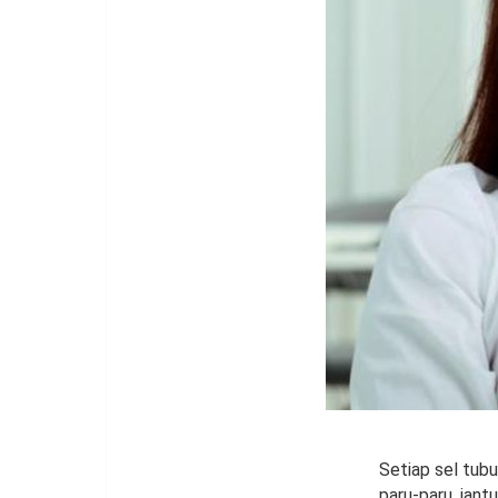
Setiap sel tub
paru-paru, jant