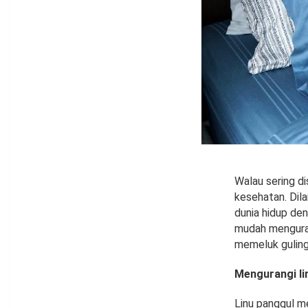
Walau sering d
kesehatan. Dila
dunia hidup den
mudah menguran
memeluk guling
Mengurangi li
Linu panggul m