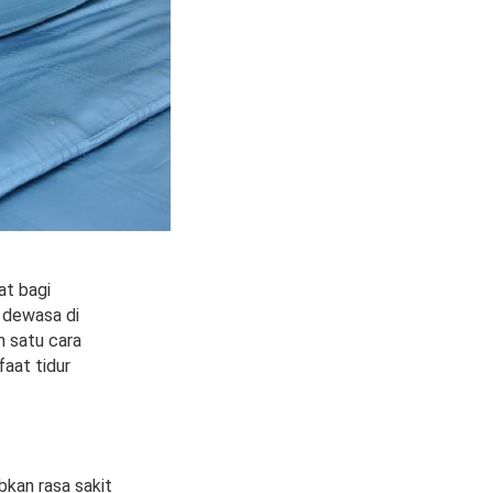
at bagi
g dewasa di
h satu cara
aat tidur
kan rasa sakit