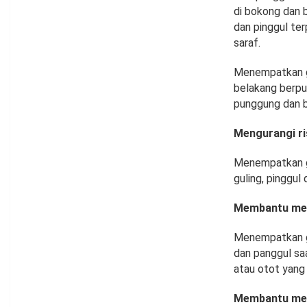
di bokong dan 
dan pinggul ter
saraf.
Menempatkan gu
belakang berput
punggung dan b
Mengurangi ri
Menempatkan gu
guling, pinggul
Membantu men
Menempatkan gu
dan panggul sa
atau otot yang
Membantu mem