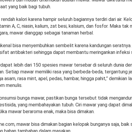
at yang baik bagi tubuh.
endah kalori karena hampir seluruh bagiannya terdiri dari air. K
min A, C, niasin, kalium, zat besi, kalsium, dan fosfor. Maka tak
gara, mawar dianggap sebagai tanaman herbal.
kenal bisa menyembuhkan sembelit karena kandungan seratnya.
sifat antibakteri sehingga dapat membantu meringankan infeksi 
dapat lebih dari 150 spesies mawar tersebar di seluruh dunia de
n. Setiap mawar memiliki rasa yang berbeda-beda, tergantung je
ga asam, rasa mint, apel, pedas, hambar, hingga pahit,” demikian 
om menulis.
nsumsi bunga mawar, pastikan bunga tersebut tidak mengandu
pestisida, yang membahayakan tubuh. Ciri mawar yang dapat dimak
 Jika mawar beraroma enak, maka bisa dimakan.
line.com, mawar bisa dimakan bagian kelopak bunganya saja, baik
an bahan tambahan dalam masakan.