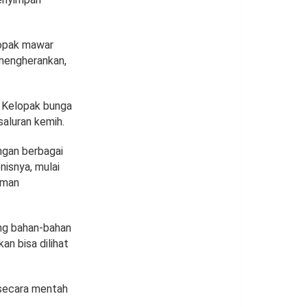
elopak mawar
 mengherankan,
 Kelopak bunga
saluran kemih.
ngan berbagai
nisnya, mulai
laman
ng bahan-bahan
an bisa dilihat
 secara mentah