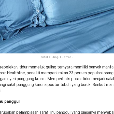
Bantal Guling. Ilustrasi.
isepelekan, tidur memeluk guling ternyata memiliki banyak manfa
nsir Healthline, peneliti memperkirakan 23 persen populasi oran
gan nyeri punggung kronis. Memperbaiki posisi tidur menjadi sala
gi sakit punggung karena postur tubuh yang buruk. Berikut manf
:
nu panggul
erupakan pelampiasan saraf linu panggul yang biasanya menyebab