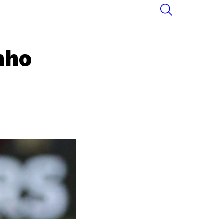
SEARCH
nho