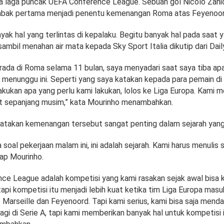
 laga puncak UEFA Conference League. Sebuah gol Nicolo Zani
abak pertama menjadi penentu kemenangan Roma atas Feyenoor
yak hal yang terlintas di kepalaku. Begitu banyak hal pada saat 
ambil menahan air mata kepada Sky Sport Italia dikutip dari Daily
ada di Roma selama 11 bulan, saya menyadari saat saya tiba apa
menunggu ini. Seperti yang saya katakan kepada para pemain di r
akukan apa yang perlu kami lakukan, lolos ke Liga Europa. Kami me
t sepanjang musim,” kata Mourinho menambahkan.
takan kemenangan tersebut sangat penting dalam sejarah yang 
a soal pekerjaan malam ini, ini adalah sejarah. Kami harus menulis 
cap Mourinho.
ce League adalah kompetisi yang kami rasakan sejak awal bisa 
pi kompetisi itu menjadi lebih kuat ketika tim Liga Europa masu
 Marseille dan Feyenoord. Tapi kami serius, kami bisa saja mend
agi di Serie A, tapi kami memberikan banyak hal untuk kompetisi i