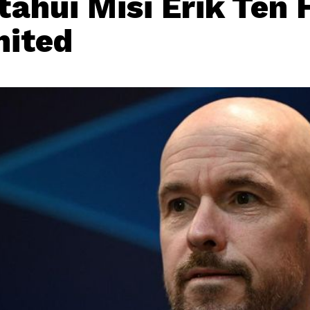
ahui Misi Erik Ten 
nited