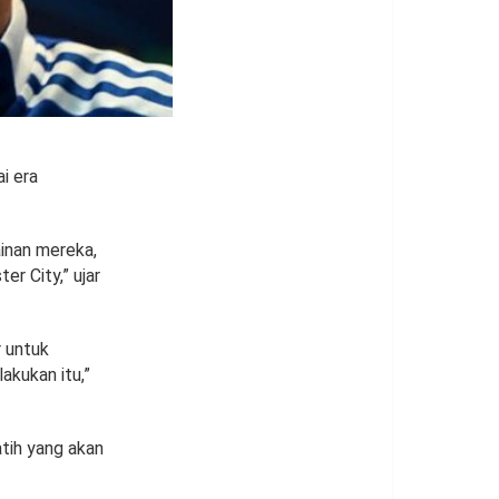
i era
inan mereka,
r City,” ujar
r untuk
akukan itu,”
atih yang akan