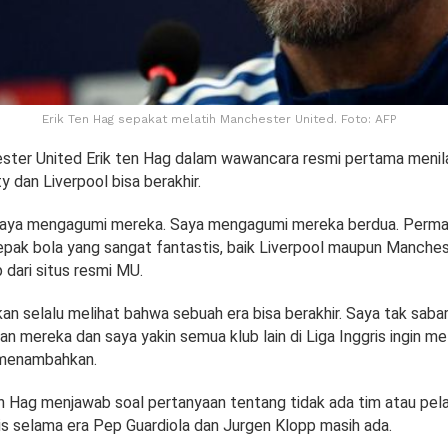
Erik Ten Hag sepakat melatih Manchester United. Foto: AFP
ster United Erik ten Hag dalam wawancara resmi pertama menila
 dan Liverpool bisa berakhir.
 saya mengagumi mereka. Saya mengagumi mereka berdua. Perma
sepak bola yang sangat fantastis, baik Liverpool maupun Mancheste
 dari situs resmi MU.
an selalu melihat bahwa sebuah era bisa berakhir. Saya tak saba
n mereka dan saya yakin semua klub lain di Liga Inggris ingin mel
menambahkan.
en Hag menjawab soal pertanyaan tentang tidak ada tim atau pel
ris selama era Pep Guardiola dan Jurgen Klopp masih ada.