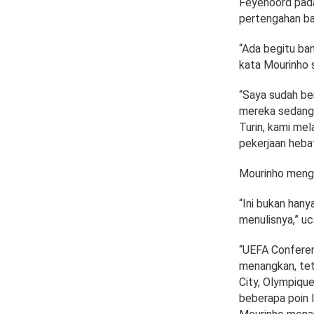
Feyenoord pada
pertengahan b
“Ada begitu ban
kata Mourinho s
“Saya sudah ber
mereka sedang 
Turin, kami mel
pekerjaan heba
Mourinho menga
“Ini bukan hany
menulisnya,” u
“UEFA Conferen
menangkan, teta
City, Olympique
beberapa poin l