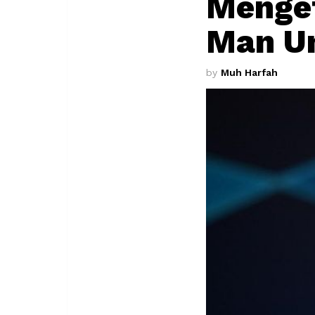
Menget
Man U
by
Muh Harfah