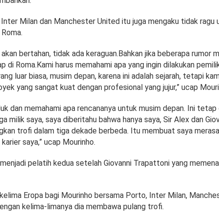
mbahkan.
 Inter Milan dan Manchester United itu juga mengaku tidak ragu 
h Roma.
 akan bertahan, tidak ada keraguan.Bahkan jika beberapa rumor m
ap di Roma.Kami harus memahami apa yang ingin dilakukan pemili
ang luar biasa, musim depan, karena ini adalah sejarah, tetapi ka
ek yang sangat kuat dengan profesional yang jujur,” ucap Mouri
duk dan memahami apa rencananya untuk musim depan. Ini tetap 
ga milik saya, saya diberitahu bahwa hanya saya, Sir Alex dan Gio
an trofi dalam tiga dekade berbeda. Itu membuat saya merasa 
 karier saya,” ucap Mourinho.
menjadi pelatih kedua setelah Giovanni Trapattoni yang memena
l kelima Eropa bagi Mourinho bersama Porto, Inter Milan, Manche
dengan kelima-limanya dia membawa pulang trofi.