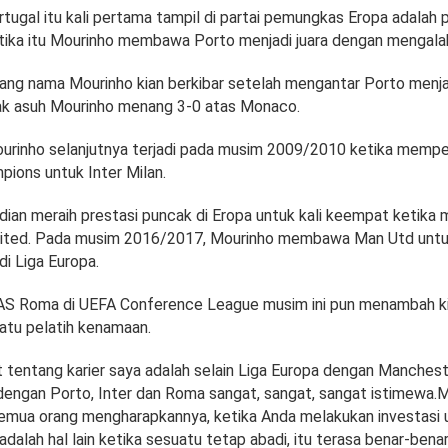
rtugal itu kali pertama tampil di partai pemungkas Eropa adalah
ika itu Mourinho membawa Porto menjadi juara dengan mengalah
ang nama Mourinho kian berkibar setelah mengantar Porto menjad
ak asuh Mourinho menang 3-0 atas Monaco.
urinho selanjutnya terjadi pada musim 2009/2010 ketika mem
pions untuk Inter Milan.
ian meraih prestasi puncak di Eropa untuk kali keempat ketika
ited. Pada musim 2016/2017, Mourinho membawa Man Utd untuk
i Liga Europa.
AS Roma di UEFA Conference League musim ini pun menambah ki
satu pelatih kenamaan.
t tentang karier saya adalah selain Liga Europa dengan Manchest
engan Porto, Inter dan Roma sangat, sangat, sangat istimewa.
semua orang mengharapkannya, ketika Anda melakukan investasi
dalah hal lain ketika sesuatu tetap abadi, itu terasa benar-benar