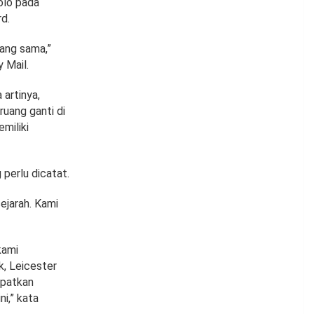
olo pada
d.
yang sama,”
 Mail.
 artinya,
uang ganti di
miliki
perlu dicatat.
sejarah. Kami
kami
k, Leicester
apatkan
ni,” kata