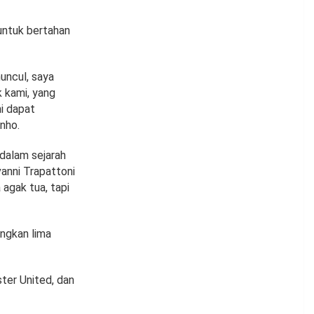
untuk bertahan
uncul, saya
k kami, yang
mi dapat
nho.
dalam sejarah
vanni Trapattoni
agak tua, tapi
ngkan lima
ster United, dan