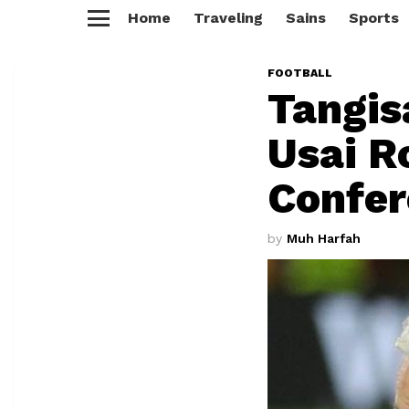
Home
Traveling
Sains
Sports
Menu
FOOTBALL
Tangis
Usai R
Confer
by
Muh Harfah