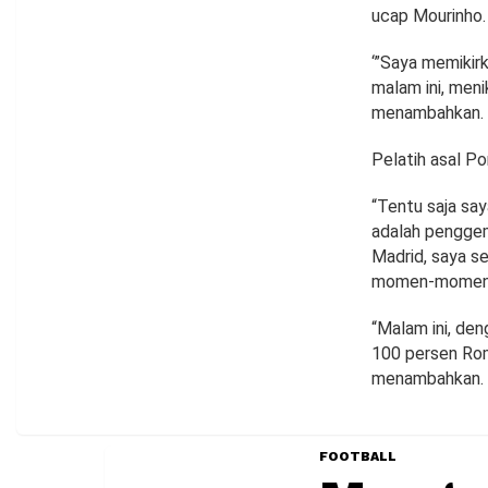
ucap Mourinho.
‘”Saya memikirk
malam ini, meni
menambahkan.
Pelatih asal Po
“Tentu saja say
adalah penggem
Madrid, saya s
momen-momen i
“Malam ini, de
100 persen Roma
menambahkan.
FOOTBALL