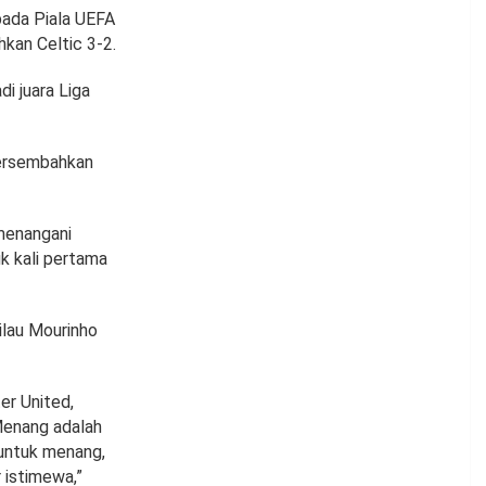
 pada Piala UEFA
kan Celtic 3-2.
i juara Liga
persembahkan
 menangani
 kali pertama
lau Mourinho
er United,
Menang adalah
 untuk menang,
 istimewa,”