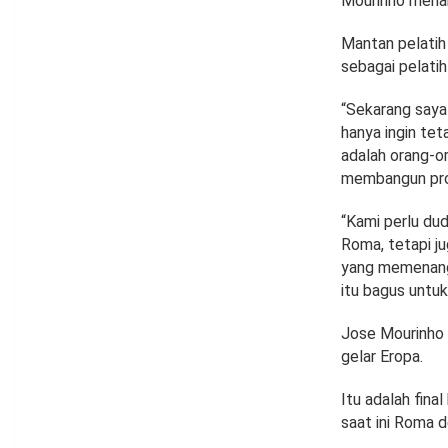
Mourinho mena
Mantan pelatih
sebagai pelati
“Sekarang saya
hanya ingin tet
adalah orang-or
membangun proy
“Kami perlu du
Roma, tetapi ju
yang memenangk
itu bagus untuk
Jose Mourinho 
gelar Eropa.
Itu adalah fina
saat ini Roma 