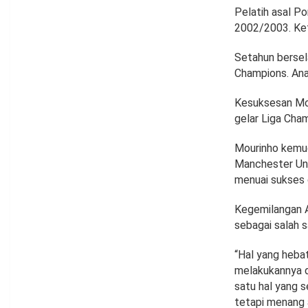
Pelatih asal Po
2002/2003. Ket
Setahun bersel
Champions. An
Kesuksesan Mo
gelar Liga Cham
Mourinho kemud
Manchester Un
menuai sukses d
Kegemilangan 
sebagai salah 
“Hal yang heba
melakukannya d
satu hal yang 
tetapi menang a