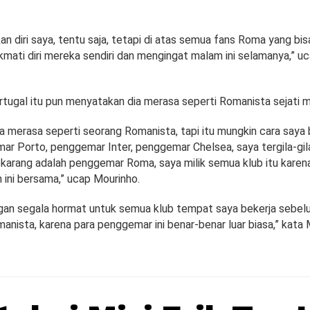
an diri saya, tentu saja, tetapi di atas semua fans Roma yang bi
kmati diri mereka sendiri dan mengingat malam ini selamanya,” u
rtugal itu pun menyatakan dia merasa seperti Romanista sejati ma
a merasa seperti seorang Romanista, tapi itu mungkin cara saya 
ar Porto, penggemar Inter, penggemar Chelsea, saya tergila-gi
ekarang adalah penggemar Roma, saya milik semua klub itu karena
ni bersama,” ucap Mourinho.
ngan segala hormat untuk semua klub tempat saya bekerja sebel
nista, karena para penggemar ini benar-benar luar biasa,” kata