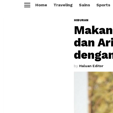
Home
Traveling
Sains
Sports
Menu
HIBURAN
Makan 
dan A
denga
by
Haluan Editor