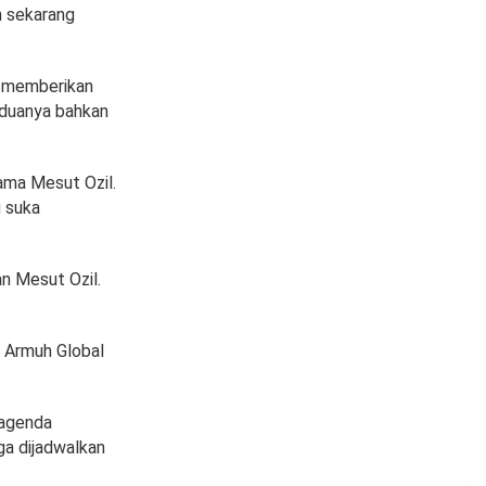
h sekarang
an memberikan
duanya bahkan
ama Mesut Ozil.
 suka
n Mesut Ozil.
l Armuh Global
 agenda
uga dijadwalkan