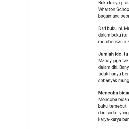
Buku karya psik
Wharton School
bagaimana seora
Dari buku ini, 
dalam buku itu 
memberikan rua
Jumlah ide itu
Maudy juga tak 
dalam diri. Ban
tidak hanya ber
sebanyak mungk
Mencoba bidan
Mencoba bidan
buku tersebut,
dari sudut yan
karya-karya ba