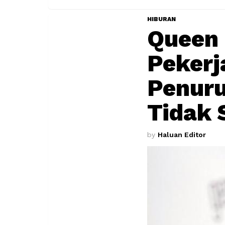
HIBURAN
Queen 
Pekerj
Penuru
Tidak 
by
Haluan Editor