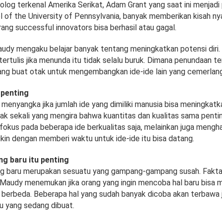
olog terkenal Amerika Serikat, Adam Grant yang saat ini menjadi 
 of the University of Pennsylvania, banyak memberikan kisah n
ng successful innovators bisa berhasil atau gagal.
Maudy mengaku belajar banyak tentang meningkatkan potensi diri. S
tertulis jika menunda itu tidak selalu buruk. Dimana penundaan t
ng buat otak untuk mengembangkan ide-ide lain yang cemerlang
 penting
menyangka jika jumlah ide yang dimiliki manusia bisa meningkatk
yak sekali yang mengira bahwa kuantitas dan kualitas sama penti
fokus pada beberapa ide berkualitas saja, melainkan juga mengha
in dengan memberi waktu untuk ide-ide itu bisa datang.
g baru itu penting
g baru merupakan sesuatu yang gampang-gampang susah. Fakt
 Maudy menemukan jika orang yang ingin mencoba hal baru bisa m
g berbeda. Beberapa hal yang sudah banyak dicoba akan terbawa 
ru yang sedang dibuat.