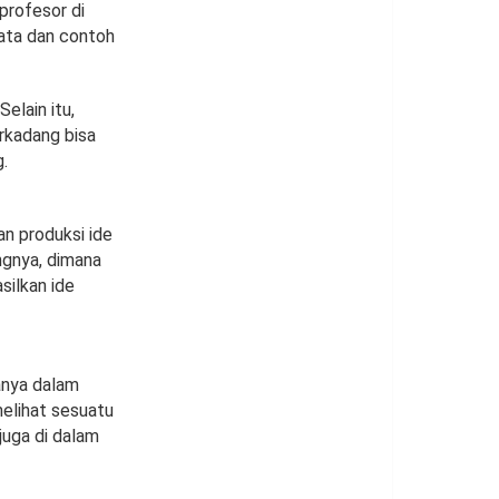
profesor di
yata dan contoh
elain itu,
erkadang bisa
.
an produksi ide
ngnya, dimana
silkan ide
anya dalam
elihat sesuatu
juga di dalam