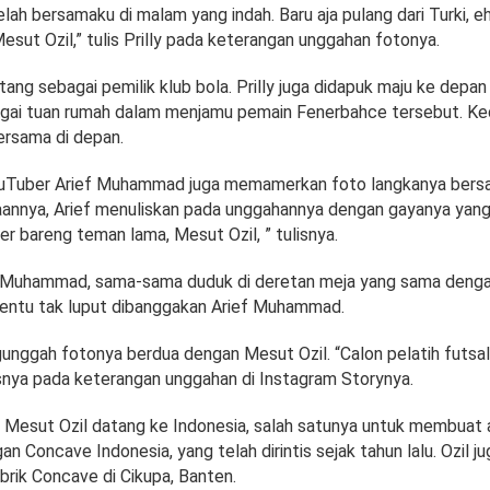
elah bersamaku di malam yang indah. Baru aja pulang dari Turki, e
esut Ozil,” tulis Prilly pada keterangan unggahan fotonya.
ang sebagai pemilik klub bola. Prilly juga didapuk maju ke dep
gai tuan rumah dalam menjamu pemain Fenerbahce tersebut. Ke
rsama di depan.
 YouTuber Arief Muhammad juga memamerkan foto langkanya bers
aannya, Arief menuliskan pada unggahannya dengan gayanya yang
er bareng teman lama, Mesut Ozil, ” tulisnya.
ef Muhammad, sama-sama duduk di deretan meja yang sama denga
tentu tak luput dibanggakan Arief Muhammad.
gunggah fotonya berdua dengan Mesut Ozil. “Calon pelatih futsa
isnya pada keterangan unggahan di Instagram Storynya.
i, Mesut Ozil datang ke Indonesia, salah satunya untuk membuat
an Concave Indonesia, yang telah dirintis sejak tahun lalu. Ozil j
brik Concave di Cikupa, Banten.