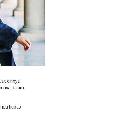
t dirinya
annya dalam
unda kupas