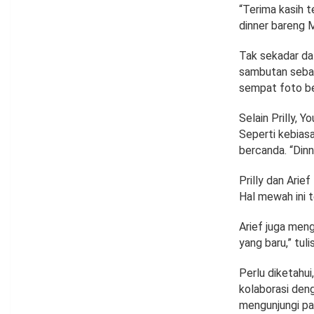
“Terima kasih t
dinner bareng M
Tak sekadar dat
sambutan seba
sempat foto be
Selain Prilly,
Seperti kebias
bercanda. “Dinn
Prilly dan Ari
Hal mewah ini 
Arief juga men
yang baru,” tul
Perlu diketahu
kolaborasi deng
mengunjungi pa