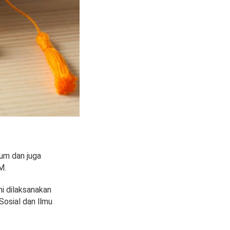
um dan juga
M.
i dilaksanakan
osial dan llmu