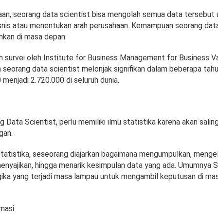
an, seorang data scientist bisa mengolah semua data tersebut 
snis atau menentukan arah perusahaan. Kemampuan seorang data
hkan di masa depan.
 survei oleh Institute for Business Management for Business Va
seorang data scientist melonjak signifikan dalam beberapa tahun
 menjadi 2.720.000 di seluruh dunia.
 Data Scientist, perlu memiliki ilmu statistika karena akan salin
gan.
statistika, seseorang diajarkan bagaimana mengumpulkan, mengel
menyajikan, hingga menarik kesimpulan data yang ada. Umumnya S
gika yang terjadi masa lampau untuk mengambil keputusan di ma
masi