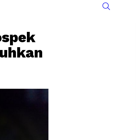
SEARCH
ospek
tuhkan