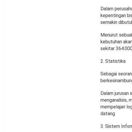
Dalam perusaha
kepentingan bi
semakin dibutu
Menurut sebuah
kebutuhan akan 
sekitar 364.000
Statistika
Sebagai seorang
berkesinambun
Dalam jurusan 
menganalisis, 
mempelajari lo
datang.
Sistem Infor