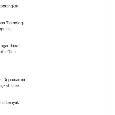
 perangkat
pan Teknologi
mpulan,
 agar dapat
ata. Oleh
Di jurusan ini
gkat lunak,
n di banyak