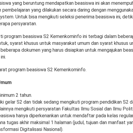
siswa yang beruntung mendapatkan beasiswa ini akan menempuh
pembelajaran yang dilakukan secara daring dengan menggunaka
tem. Untuk bisa mengikuti seleksi penerima beasiswa ini, detik
rapa persyaratan.
ti program beasiswa S2 Kemenkominfo ini terbagi dalam bebera
tuk, syarat khusus untuk masyarakat umum dan syarat khusus u
a beberapa dokumen yang harus disiapkan untuk mengajukan bea
ni.
yarat program beasiswa S2 Kemenkominfo.
 Umum
inimum 2 tahun.
ki gelar S2 dan tidak sedang mengikuti program pendidikan S2 da
lainnya mengikuti persyaratan Fakultas llmu Sosial dan llmu Poli
asiswa hanya diperkenankan untuk mendaftar pada kelas regular
ana tugas akhir maksimal 1 halaman (judul, tujuan dan manfaat y
formasi Digitalisasi Nasional).