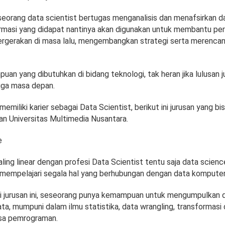
eorang data scientist bertugas menganalisis dan menafsirkan da
rmasi yang didapat nantinya akan digunakan untuk membantu pe
ergerakan di masa lalu, mengembangkan strategi serta merenca
n yang dibutuhkan di bidang teknologi, tak heran jika lulusan ju
gga masa depan.
 memiliki karier sebagai Data Scientist, berikut ini jurusan yang b
man Universitas Multimedia Nusantara.
e
ling linear dengan profesi Data Scientist tentu saja data science
an mempelajari segala hal yang berhubungan dengan data komputer
ari jurusan ini, seseorang punya kemampuan untuk mengumpulkan 
ta, mumpuni dalam ilmu statistika, data wrangling, transformasi 
sa pemrograman.