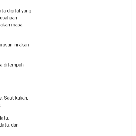
ta digital yang
rusahaan
nakan masa
rusan ini akan
isa ditempuh
. Saat kuliah,
.
data,
data, dan