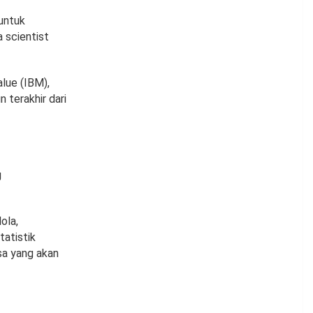
untuk
 scientist
lue (IBM),
 terakhir dari
g
ola,
tatistik
sa yang akan