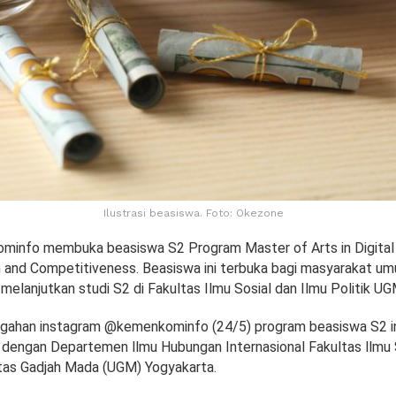
Ilustrasi beasiswa. Foto: Okezone
minfo membuka beasiswa S2 Program Master of Arts in Digital
 and Competitiveness. Beasiswa ini terbuka bagi masyarakat um
melanjutkan studi S2 di Fakultas Ilmu Sosial dan Ilmu Politik UG
nggahan instagram @kemenkominfo (24/5) program beasiswa S2 in
 dengan Departemen llmu Hubungan Internasional Fakultas llmu S
sitas Gadjah Mada (UGM) Yogyakarta.