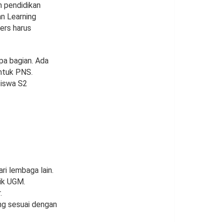
 pendidikan
n Learning
ers harus
pa bagian. Ada
ntuk PNS.
siswa S2
ri lembaga lain.
tik UGM.
.
ang sesuai dengan