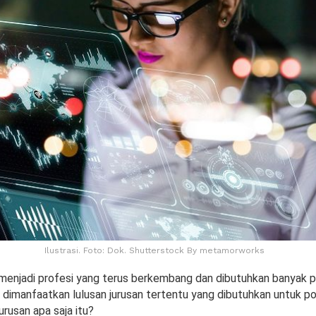
Ilustrasi. Foto: Dok. Shutterstock By metamorworks
 menjadi profesi yang terus berkembang dan dibutuhkan banyak p
a dimanfaatkan lulusan jurusan tertentu yang dibutuhkan untuk po
urusan apa saja itu?