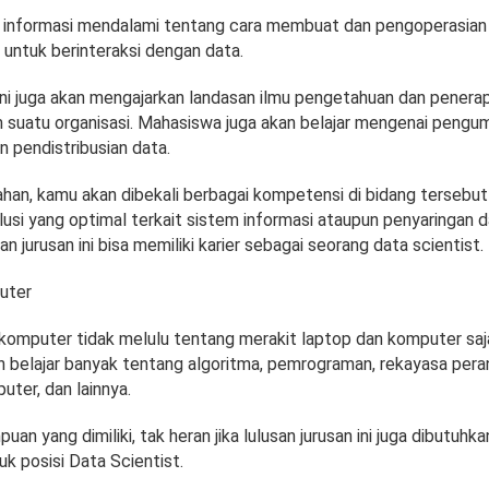
 informasi mendalami tentang cara membuat dan pengoperasian
 untuk berinteraksi dengan data.
ini juga akan mengajarkan landasan ilmu pengetahuan dan penera
m suatu organisasi. Mahasiswa juga akan belajar mengenai pengu
n pendistribusian data.
ahan, kamu akan dibekali berbagai kompetensi di bidang tersebut
usi yang optimal terkait sistem informasi ataupun penyaringan d
san jurusan ini bisa memiliki karier sebagai seorang data scientist.
uter
komputer tidak melulu tentang merakit laptop dan komputer saja. 
 belajar banyak tentang algoritma, pemrograman, rekayasa peran
ter, dan lainnya.
n yang dimiliki, tak heran jika lulusan jurusan ini juga dibutuhka
k posisi Data Scientist.