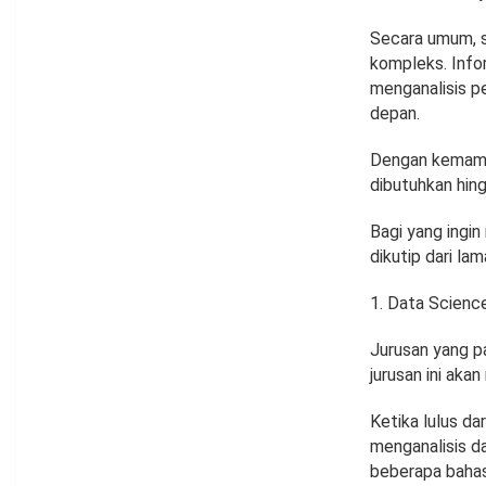
Secara umum, s
kompleks. Info
menganalisis p
depan.
Dengan kemampua
dibutuhkan hin
Bagi yang ingin
dikutip dari la
Data Scienc
Jurusan yang pa
jurusan ini ak
Ketika lulus d
menganalisis da
beberapa baha