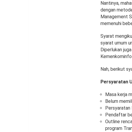
Nantinya, maha
dengan metode 
Management Sys
memenuhi bebe
Syarat mengiku
syarat umum un
Diperlukan jug
Kemenkominfo i
Nah, berikut s
Persyaratan
Masa kerja m
Belum memili
Persyaratan 
Pendaftar be
Outline renc
program Trans