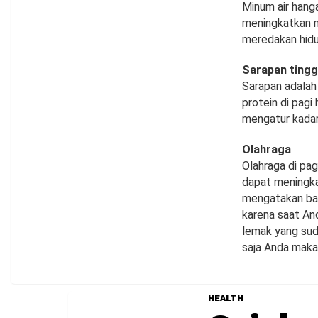
Minum air hanga
meningkatkan m
meredakan hid
Sarapan tingg
Sarapan adalah
protein di pag
mengatur kadar
Olahraga
Olahraga di pag
dapat meningkat
mengatakan bah
karena saat An
lemak yang sud
saja Anda maka
HEALTH