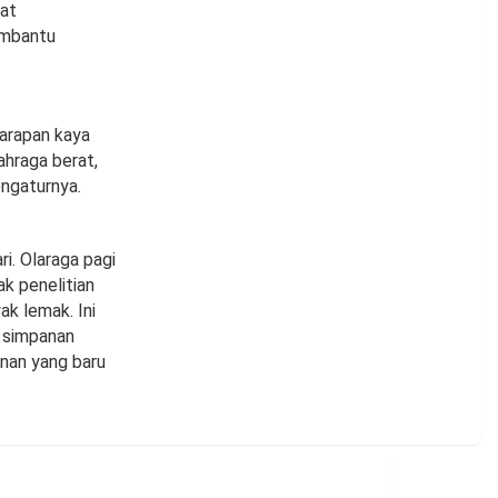
pat
embantu
sarapan kaya
ahraga berat,
ngaturnya.
ri. Olaraga pagi
ak penelitian
k lemak. Ini
 simpanan
nan yang baru