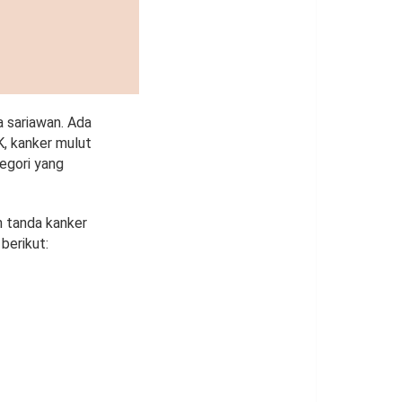
a sariawan. Ada
K, kanker mulut
egori yang
n tanda kanker
berikut: