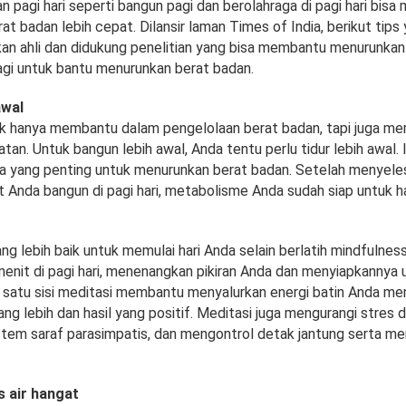
 pagi hari seperti bangun pagi dan berolahraga di pagi hari bis
t badan lebih cepat. Dilansir laman Times of India, berikut tips
an ahli dan didukung penelitian yang bisa membantu menurunkan
pagi untuk bantu menurunkan berat badan.
awal
ak hanya membantu dalam pengelolaan berat badan, tapi juga mem
an. Untuk bangun lebih awal, Anda tentu perlu tidur lebih awal. 
nda yang penting untuk menurunkan berat badan. Setelah menyele
at Anda bangun di pagi hari, metabolisme Anda sudah siap untuk har
ng lebih baik untuk memulai hari Anda selain berlatih mindfulnes
enit di pagi hari, menenangkan pikiran Anda dan menyiapkannya u
i satu sisi meditasi membantu menyalurkan energi batin Anda me
ang lebih dan hasil yang positif. Meditasi juga mengurangi stres
tem saraf parasimpatis, dan mengontrol detak jantung serta me
 air hangat