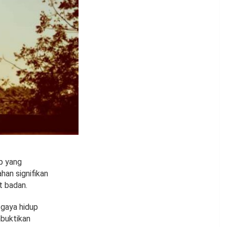
p yang
han signifikan
t badan.
 gaya hidup
mbuktikan