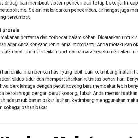
t di pagi hari membuat sistem pencernaan tetap bekerja. Ini da
etabolisme. Selain melancarkan pencernaan, air hangat juga m
ung tersumbat.
i protein
 makanan pertama dan terbesar dalam sehari. Disarankan untuk 
i hari agar Anda kenyang lebih lama, membantu Anda melakukan ol
 gula darah, memperbaiki mood, dan secara keseluruhan akan me
i hari dinilai memberikan hasil yang lebih baik ketimbang malam ha
kan siklus tidur dan mempertahankan rutinitas sehari-hari. Bany
wa berolahraga dengan perut kosong bisa membakar lebih banya
da berolahraga dengan perut kosong, tubuh Anda memanfaatkan
ah ada untuk bahan bakar latihan, ketimbang menggunakan maka
n sebagai bahan bakar.