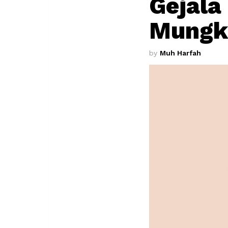
Gejala
Mungki
by
Muh Harfah