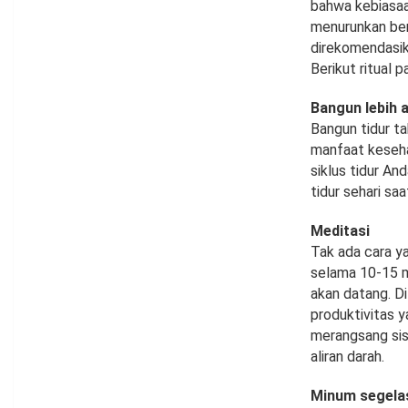
bahwa kebiasaan
menurunkan bera
direkomendasik
Berikut ritual 
Bangun lebih 
Bangun tidur t
manfaat kesehat
siklus tidur A
tidur sehari sa
Meditasi
Tak ada cara ya
selama 10-15 m
akan datang. D
produktivitas y
merangsang sis
aliran darah.
Minum segelas