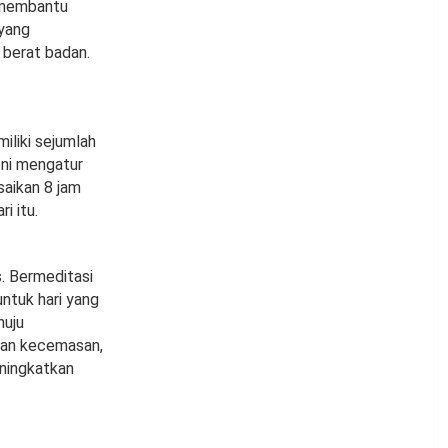
a membantu
 yang
 berat badan.
iliki sejumlah
Ini mengatur
saikan 8 jam
i itu.
s. Bermeditasi
ntuk hari yang
nuju
 dan kecemasan,
ningkatkan