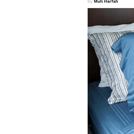
by
Muh Harfah