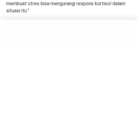
membuat stres bisa mengurangi respons kortisol dalam
situasi itu.”
HEALTH
Kebiasaan Pagi Hari yang
Bantu Menurunkan Berat
Badan
by
Haluan Editor