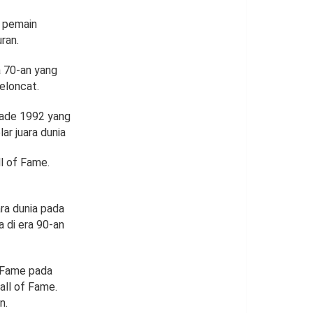
h pemain
ran.
a 70-an yang
eloncat.
iade 1992 yang
ar juara dunia
l of Fame.
ra dunia pada
 di era 90-an
f Fame pada
all of Fame.
n.