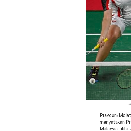
G
Praveen/Melati
menyatakan Pra
Malaysia, akhir