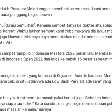
 pelatih Praveen/Melati enggan memberikan estimasi durasi pemu
 pada punggung bagian bawah.
u [durasi pemulihan]. Kemarin sempat tanya ke dokter ahli, solus
i korset. Waktu latihan sempat kami coba makanya dia lanjut mai
 juga khawatir. Makanya saya memutuskan mundur semua sampai
ata Vita.
 sempat tampil di Indonesia Masters 2022 pekan lalu. Mereka 
a di Indonesia Open 2022 dan lolos ke babak 16 besar sebelum
n mengalami sakit yang kemarin di Kejuaraan Asia itu kambuh. Me
kami cek, di situ istilahnya ada Low Back Pain jadi ada saraf yang 
an banyak treatment, termasuk pakai korset juga. Sebelum Indo
nya siap atau tidak? Kata dia oke, mungkin ingin main di depan pub
 ada masalah kemarin,” ujarnya.