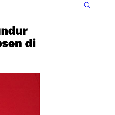
SEARCH
undur
bsen di