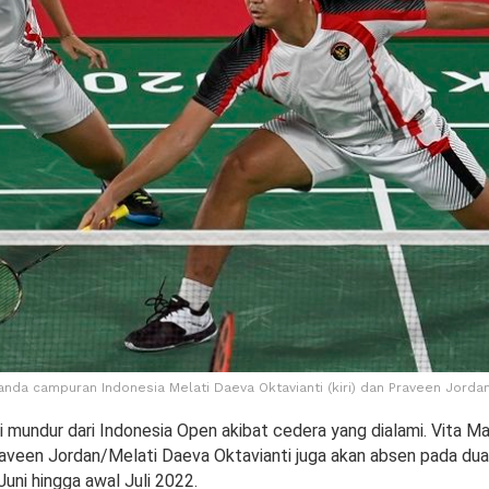
anda campuran Indonesia Melati Daeva Oktavianti (kiri) dan Praveen Jorda
 mundur dari Indonesia Open akibat cedera yang dialami. Vita Ma
veen Jordan/Melati Daeva Oktavianti juga akan absen pada dua
 Juni hingga awal Juli 2022.