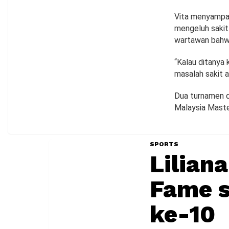
Vita menyampai
mengeluh sakit
wartawan bahwa
“Kalau ditanya 
masalah sakit a
Dua turnamen di
Malaysia Master
SPORTS
Lilian
Fame s
ke-10