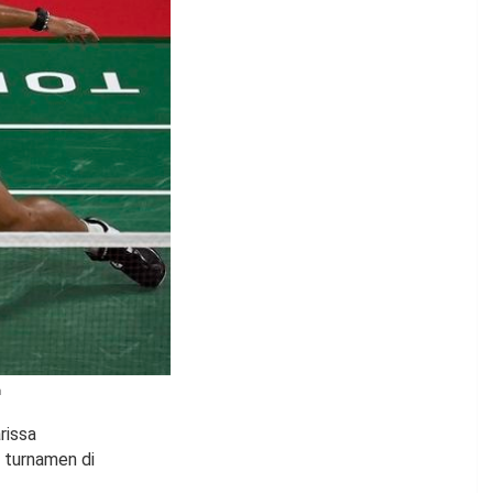
n
rissa
 turnamen di