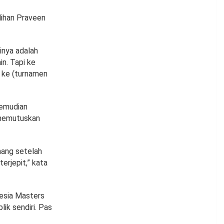
lihan Praveen
inya adalah
n. Tapi ke
 ke (turnamen
kemudian
 memutuskan
mang setelah
terjepit,” kata
nesia Masters
lik sendiri. Pas