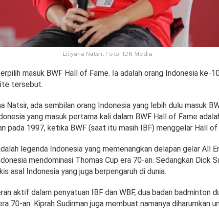
Liliyana Natsir. Foto: IDN Media
 terpilih masuk BWF Hall of Fame. Ia adalah orang Indonesia ke-
ite tersebut.
a Natsir, ada sembilan orang Indonesia yang lebih dulu masuk BW
donesia yang masuk pertama kali dalam BWF Hall of Fame adala
an pada 1997, ketika BWF (saat itu masih IBF) menggelar Hall of
dalah legenda Indonesia yang memenangkan delapan gelar All Eng
donesia mendominasi Thomas Cup era 70-an. Sedangkan Dick S
is asal Indonesia yang juga berpengaruh di dunia.
ran aktif dalam penyatuan IBF dan WBF, dua badan badminton d
era 70-an. Kiprah Sudirman juga membuat namanya diharumkan un