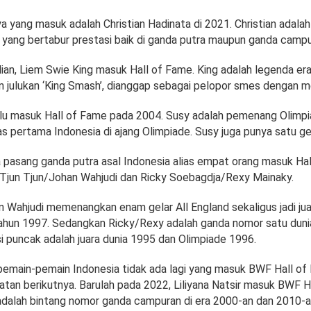
a yang masuk adalah Christian Hadinata di 2021. Christian adala
a yang bertabur prestasi baik di ganda putra maupun ganda campu
an, Liem Swie King masuk Hall of Fame. King adalah legenda er
n julukan ‘King Smash’, dianggap sebagai pelopor smes dengan m
alu masuk Hall of Fame pada 2004. Susy adalah pemenang Olimp
pertama Indonesia di ajang Olimpiade. Susy juga punya satu gel
 pasang ganda putra asal Indonesia alias empat orang masuk Hal
Tjun Tjun/Johan Wahjudi dan Ricky Soebagdja/Rexy Mainaky.
n Wahjudi memenangkan enam gelar All England sekaligus jadi jua
tahun 1997. Sedangkan Ricky/Rexy adalah ganda nomor satu dunia
i puncak adalah juara dunia 1995 dan Olimpiade 1996.
pemain-pemain Indonesia tidak ada lagi yang masuk BWF Hall o
an berikutnya. Barulah pada 2022, Liliyana Natsir masuk BWF H
r adalah bintang nomor ganda campuran di era 2000-an dan 2010-a