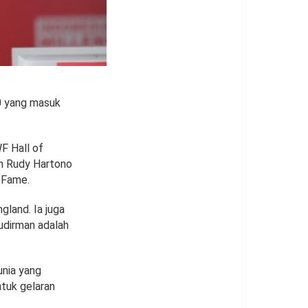
10 yang masuk
F Hall of
h Rudy Hartono
 Fame.
land. Ia juga
udirman adalah
unia yang
tuk gelaran