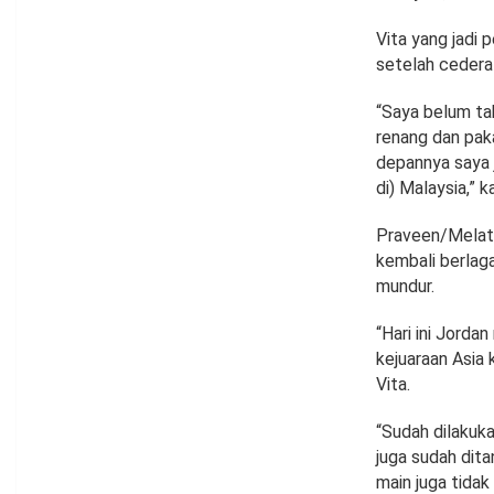
Vita yang jadi
setelah cedera
“Saya belum tah
renang dan paka
depannya saya
di) Malaysia,” k
Praveen/Melati
kembali berlag
mundur.
“Hari ini Jorda
kejuaraan Asia 
Vita.
“Sudah dilakuk
juga sudah dita
main juga tidak