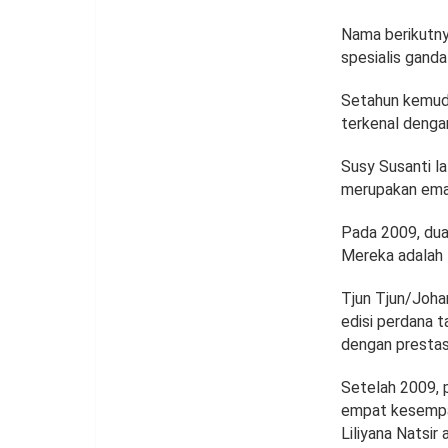
Nama berikutny
spesialis gand
Setahun kemudi
terkenal denga
Susy Susanti l
merupakan emas 
Pada 2009, dua
Mereka adalah 
Tjun Tjun/Joha
edisi perdana 
dengan prestas
Setelah 2009, 
empat kesempat
Liliyana Natsi