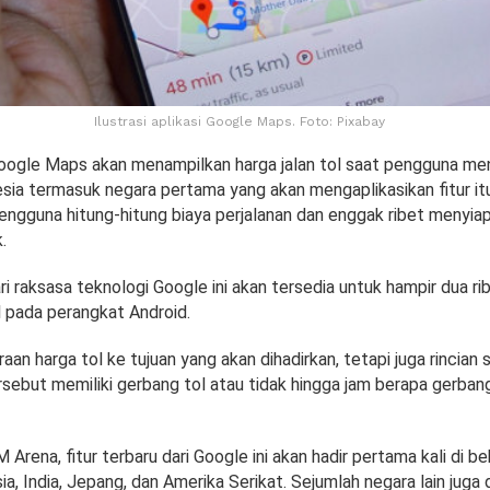
Ilustrasi aplikasi Google Maps. Foto: Pixabay
Google Maps akan menampilkan harga jalan tol saat pengguna me
esia termasuk negara pertama yang akan mengaplikasikan fitur it
gguna hitung-hitung biaya perjalanan dan enggak ribet menyia
.
ari raksasa teknologi Google ini akan tersedia untuk hampir dua rib
 pada perangkat Android.
aan harga tol ke tujuan yang akan dihadirkan, tetapi juga rincian s
rsebut memiliki gerbang tol atau tidak hingga jam berapa gerban
M Arena, fitur terbaru dari Google ini akan hadir pertama kali di 
ia, India, Jepang, dan Amerika Serikat. Sejumlah negara lain juga