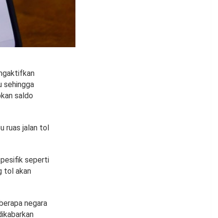
ngaktifkan
u sehingga
pkan saldo
u ruas jalan tol
pesifik seperti
g tol akan
beberapa negara
 dikabarkan