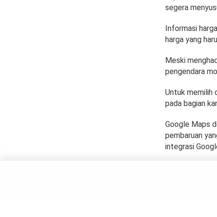
segera menyusu
Informasi harg
harga yang haru
Meski menghadir
pengendara mot
Untuk memilih o
pada bagian kana
Google Maps de
pembaruan yang 
integrasi Googl
TECHNOLOGY
Panggi