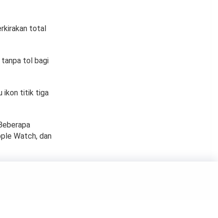
kirakan total
 tanpa tol bagi
ikon titik tiga
 Beberapa
Apple Watch, dan
Punya