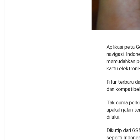
Aplikasi peta 
navigasi. Indon
memudahkan pen
kartu elektronik
Fitur terbaru d
dan kompatibel
Tak cuma perkir
apakah jalan te
dilalui.
Dikutip dari GS
seperti Indones