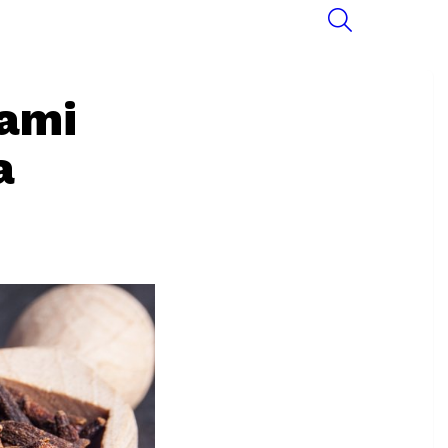
SEARCH
lami
a