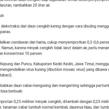
 larutan, tambahkan 20 liter air.
kih
 diekstraksi dari daun cengkih kering dengan cara disuling men
 panas.
likan cendawan dan hama, cukup menyemprotkan 0,3-0,6 perse
. Namun, karena minyak cengkih tidak larut dalam air, perlu men
n konsentrasi 10 persen.
i Kepung dan Puncu, Kabupaten Kediri Kediri, Jawa Timur, mengg
mengendalikan virus kuning (Abutilon mosaic virus) yang dibawa
tabaci).
ebabkan daun cabai menguning dan mengeriting sehingga pertu
k bisa berbuah.
otan 0,25 mililiter minyak cengkih, ditambah dengan 0,25 milili
air, tanaman cabai tumbuh normal kembali, daunnya hijau, dan tum