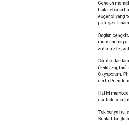
Cengkih memili
baik sebagai ba
eugenol yang t
patogen tanam
Bagian cengkih,
mengandung eug
antirematik, ant
Dikutip dari la
(Balitbangtan)
Oxysporum, Phyt
serta Pseudom
Hal ini membuat
ekstrak cengkih
Tak hanya itu, 
Berikut langka