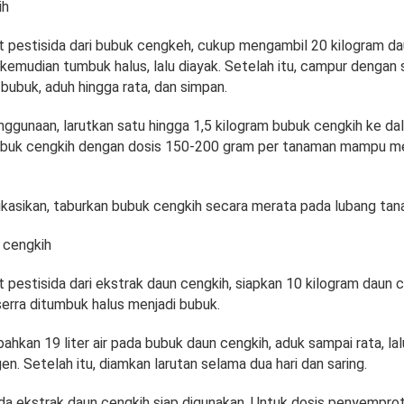
ih
pestisida dari bubuk cengkeh, cukup mengambil 20 kilogram da
 kemudian tumbuk halus, lalu diayak. Setelah itu, campur dengan 
bubuk, aduh hingga rata, dan simpan.
ggunaan, larutkan satu hingga 1,5 kilogram bubuk cengkih ke dalam
buk cengkih dengan dosis 150-200 gram per tanaman mampu m
kasikan, taburkan bubuk cengkih secara merata pada lubang tan
 cengkih
pestisida dari ekstrak daun cengkih, siapkan 10 kilogram daun c
 serra ditumbuk halus menjadi bubuk.
hkan 19 liter air pada bubuk daun cengkih, aduk sampai rata, l
n. Setelah itu, diamkan larutan selama dua hari dan saring.
ida ekstrak daun cengkih siap digunakan. Untuk dosis penyemprot