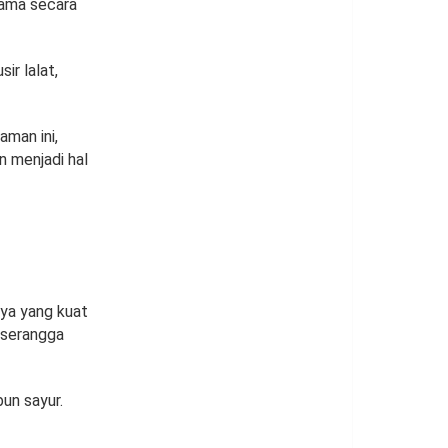
hama secara
ir lalat,
man ini,
n menjadi hal
ya yang kuat
 serangga
un sayur.