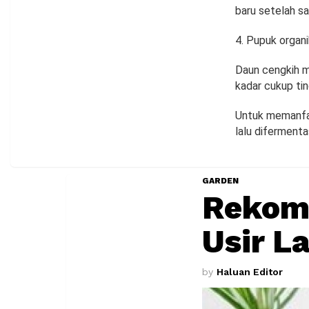
baru setelah s
Pupuk organi
Daun cengkih m
kadar cukup tin
Untuk memanfaa
lalu diferment
GARDEN
Rekom
Usir L
by
Haluan Editor