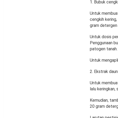
Bubuk cengk
Untuk membuat 
cengkih kering,
gram detergen 
Untuk dosis pen
Penggunaan bu
patogen tanah.
Untuk mengapli
Ekstrak daun
Untuk membuat 
lalu keringkan,
Kemudian, tamba
20 gram deterge
Larutan pestis