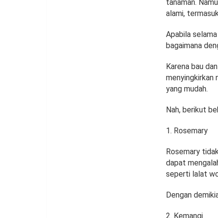
tanaman. Namun
alami, termasuk 
Apabila selama 
bagaimana deng
Karena bau dan
menyingkirkan n
yang mudah.
Nah, berikut be
Rosemary
Rosemary tidak
dapat mengalah
seperti lalat w
Dengan demikian
Kemangi