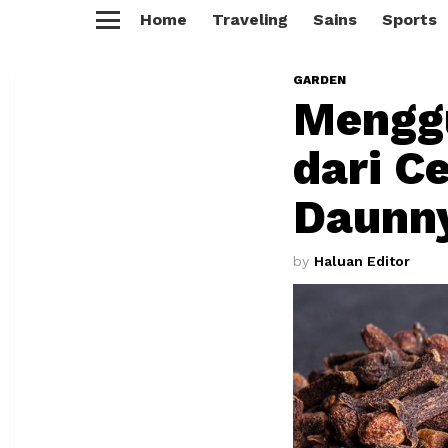
Home
Traveling
Sains
Sports
Menu
GARDEN
Menggu
dari C
Daunn
by
Haluan Editor