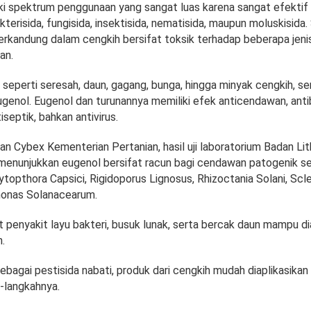
ki spektrum penggunaan yang sangat luas karena sangat efektif
kterisida, fungisida, insektisida, nematisida, maupun moluskisida
erkandung dalam cengkih bersifat toksik terhadap beberapa jeni
an.
 seperti seresah, daun, gagang, bunga, hingga minyak cengkih, 
enol. Eugenol dan turunannya memiliki efek anticendawan, antib
iseptik, bahkan antivirus.
man Cybex Kementerian Pertanian, hasil uji laboratorium Badan Li
 menunjukkan eugenol bersifat racun bagi cendawan patogenik se
opthora Capsici, Rigidoporus Lignosus, Rhizoctania Solani, Scler
onas Solanacearum.
 penyakit layu bakteri, busuk lunak, serta bercak daun mampu d
.
sebagai pestisida nabati, produk dari cengkih mudah diaplikasika
h-langkahnya.