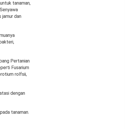
 untuk tanaman,
. Senyawa
s jamur dan
semuanya
akteri,
tbang Pertanian
perti Fusarium
otium rolfsii,
iatasi dengan
n pada tanaman.