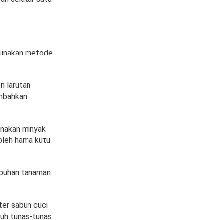
ggunakan metode
n larutan
ambahkan
unakan minyak
 oleh hama kutu
mbuhan tanaman
ter sabun cuci
buh tunas-tunas