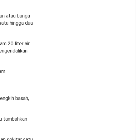
un atau bunga
satu hingga dua
 20 liter air.
engendalikan
am.
engkih basah,
alu tambahkan
an sekitar satu