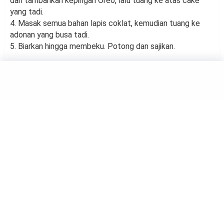
dan tambahkan kepingan Oreo, lalu tuang ke atas cake
yang tadi.
4. Masak semua bahan lapis coklat, kemudian tuang ke
adonan yang busa tadi.
5. Biarkan hingga membeku. Potong dan sajikan.
FOOD
Resep Carrot Banana
Smoothie Bowl
by
Haluan Editor