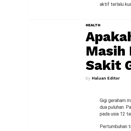
aktif terlalu ku
HEALTH
Apaka
Masih
Sakit 
by
Haluan Editor
Gigi geraham me
dua puluhan. Pa
pada usia 12 ta
Pertumbuhan te