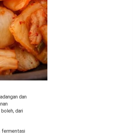
radangan dan
anan
boleh, dari
n fermentasi