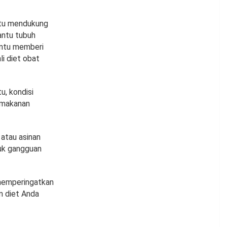
ntu mendukung
ntu tubuh
antu memberi
li diet obat
u, kondisi
 makanan
 atau asinan
ruk gangguan
 memperingatkan
m diet Anda