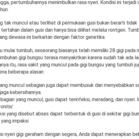
gga, pertumbuhannya menimbulkan rasa nyeri. Kondisi ini terjadi d
hun.
g tak muncul atau terlihat di permukaan gusi bukan berarti tidak 
tertahan dalam gusi dan hanya bisa dilihat melalui rontgen. Tum
ang dewasa ini berkaitan dengan faktor genetika.
u mulai tumbuh, seseorang biasanya telah memiliki 28 gigi pada 
umbuhan gigi bungsu terasa menyakitkan karena sudah tak ada la
hanya itu, rasa sakit yang muncul pada gigi bungsu yang tumbuh ju
ena beberapa alasan:
 yang muncul sebagian juga dapat membusuk dan menyebabkan sak
jaga kebersihannya.
ebagian yang muncul, gusi dapat terinfeksi, meradang, dan nyeri. I
onitis’.
ksi yang disebut abses dapat terbentuk di gusi di sekitar gigi bu
 yang impaksi
i nyeri gigi geraham dengan segera, Anda dapat menerapkan be