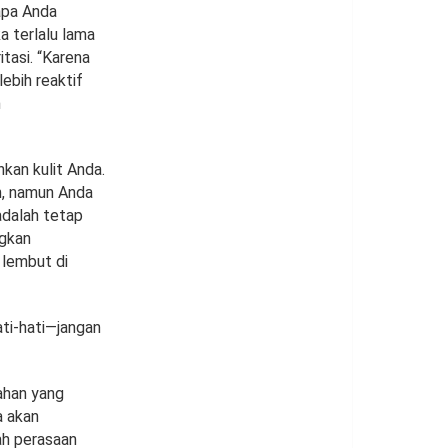
gapa Anda
ka terlalu lama
tasi. “Karena
 lebih reaktif
h
kan kulit Anda.
n, namun Anda
 adalah tetap
ngkan
 lembut di
ati-hati—jangan
ahan yang
a akan
ah perasaan