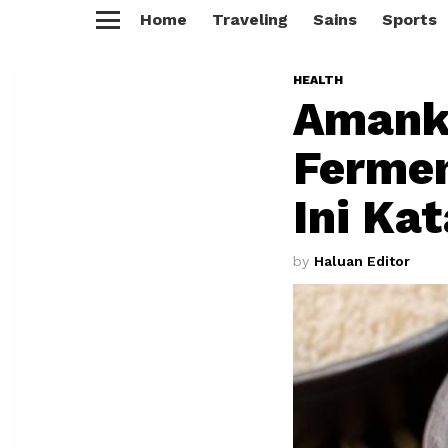
Home
Traveling
Sains
Sports
Menu
HEALTH
Amank
Fermen
Ini Ka
by
Haluan Editor