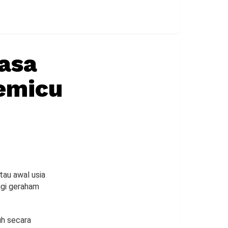
asa
emicu
tau awal usia
igi geraham
uh secara