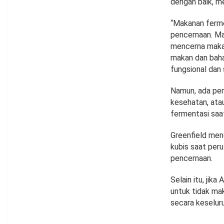
dengan baik, m
“Makanan ferm
pencernaan. M
mencerna makan
makan dan bahan
fungsional dan 
Namun, ada pen
kesehatan, ata
fermentasi saa
Greenfield men
kubis saat per
pencernaan.
Selain itu, ji
untuk tidak ma
secara keselur