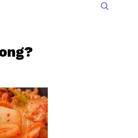
SEARCH
song?