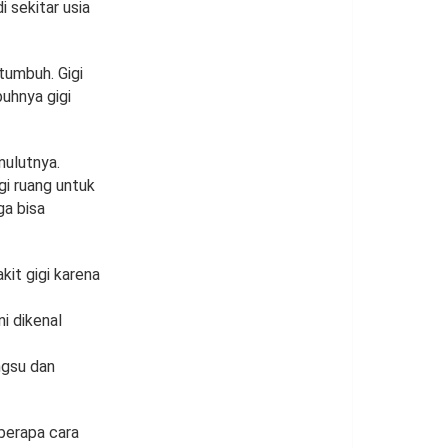
i sekitar usia
tumbuh. Gigi
buhnya gigi
mulutnya.
gi ruang untuk
ga bisa
it gigi karena
ni dikenal
ngsu dan
berapa cara