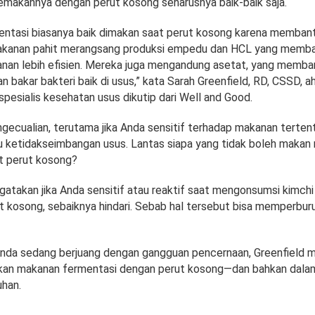
emakannya dengan perut kosong seharusnya baik-baik saja.
entasi biasanya baik dimakan saat perut kosong karena memba
akanan pahit merangsang produksi empedu dan HCL yang memba
an lebih efisien. Mereka juga mengandung asetat, yang memb
 bakar bakteri baik di usus,” kata Sarah Greenfield, RD, CSSD, ah
spesialis kesehatan usus dikutip dari Well and Good.
gecualian, terutama jika Anda sensitif terhadap makanan tertent
u ketidakseimbangan usus. Lantas siapa yang tidak boleh makan
t perut kosong?
gatakan jika Anda sensitif atau reaktif saat mengonsumsi kimchi
ut kosong, sebaiknya hindari. Sebab hal tersebut bisa memperbu
ka Anda sedang berjuang dengan gangguan pencernaan, Greenfield
kan makanan fermentasi dengan perut kosong—dan bahkan dala
uhan.