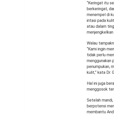
“Keringat itu s
berkeringat, da
menempel di kul
iritasi pada kul
atau dalam ting
menjengkelkan d
Walau tampaknya
“Kami ingin me
tidak perlu mem
menggunakan pe
penumpukan, min
kulit,” kata Dr.
Hal ini juga b
menggosok terl
Setelah mandi,
berpotensi meny
membantu Anda 