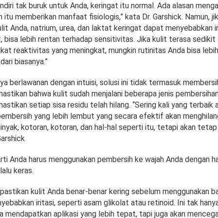
endiri tak buruk untuk Anda, keringat itu normal. Ada alasan men
n itu memberikan manfaat fisiologis,” kata Dr. Garshick. Namun, ji
it Anda, natrium, urea, dan laktat keringat dapat menyebabkan iri
it, bisa lebih rentan terhadap sensitivitas. Jika kulit terasa sedikit
kat reaktivitas yang meningkat, mungkin rutinitas Anda bisa lebi
ari biasanya.”
 berlawanan dengan intuisi, solusi ini tidak termasuk membersih
mastikan bahwa kulit sudah menjalani beberapa jenis pembersiha
astikan setiap sisa residu telah hilang. “Sering kali yang terbaik
mbersih yang lebih lembut yang secara efektif akan menghila
yak, kotoran, kotoran, dan hal-hal seperti itu, tetapi akan tetap
 Garshick
erarti Anda harus menggunakan pembersih ke wajah Anda dengan h
alu keras.
 pastikan kulit Anda benar-benar kering sebelum menggunakan b
ebabkan iritasi, seperti asam glikolat atau retinoid. Ini tak hany
mendapatkan aplikasi yang lebih tepat, tapi juga akan menceg