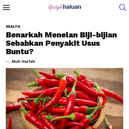
S
Menu
HEALTH
Benarkah Menelan Biji-bijian
Sebabkan Penyakit Usus
Buntu?
by
Muh Harfah