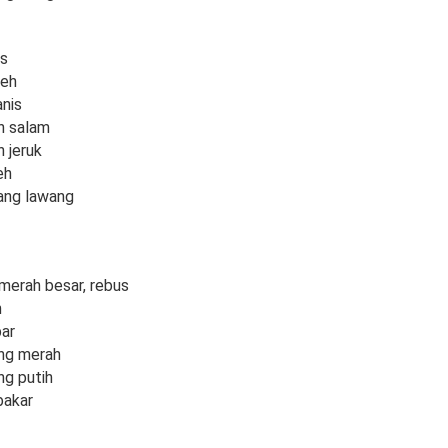
as
keh
nis
n salam
 jeruk
eh
ang lawang
 merah besar, rebus
n
ar
ng merah
ng putih
bakar