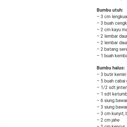
Bumbu utuh:
– 3 cm lengku
– 3 buah ceng
– 2 cm kayu ma
– 2 lembar dau
– 2 lembar daun
– 2 batang ser
– 1 buah kemb
Bumbu halus:
– 3 butir kemiri
– 5 buah cabai
– 1/2 sdt jinte
– 1 sdt ketumb
– 6 siung bawa
– 3 siung bawa
– 3 cm kunyit, 
– 2 cm jahe
– 2 cm kencur