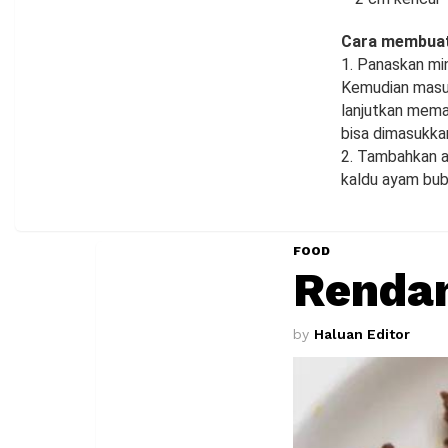
Cara membuat
1. Panaskan mi
Kemudian masuk
lanjutkan mema
bisa dimasukka
2. Tambahkan a
kaldu ayam bubu
FOOD
Rendan
by
Haluan Editor