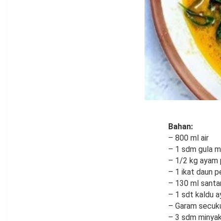
Bahan:
– 800 ml air
– 1 sdm gula me
– 1/2 kg ayam 
– 1 ikat daun 
– 130 ml santa
– 1 sdt kaldu 
– Garam secuk
– 3 sdm minya