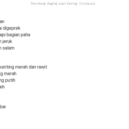
Rendang daging sapi kering. Cookpad.
an
i digeprek
api bagian paha
 jeruk
n salam
keriting merah dan rawit
ng merah
ng putih
keh
bar