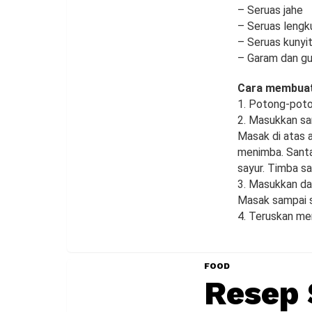
– Seruas jahe
– Seruas lengk
– Seruas kunyi
– Garam dan g
Cara membuat
1. Potong-poto
2. Masukkan sa
Masak di atas a
menimba. Santa
sayur. Timba sa
3. Masukkan dag
Masak sampai s
4. Teruskan me
FOOD
Resep