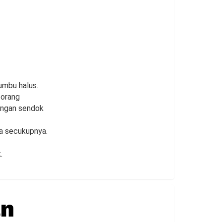
umbu halus.
 orang
dengan sendok
la secukupnya.
.
an