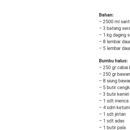
Bahan:
– 2500 ml sant
– 3 batang sera
– 1 kg daging s
– 8 lembar daun
– 5 lembar dau
Bumbu halus:
– 250 gr cabai 
– 250 gr bawa
– 8 siung bawa
– 5 butir ceng
– 3 butir kemiri
– 1 sdt merica
– 4 sdm ketum
– 1 sdt jintan
– 1 sdt adas
– 1 butir pala