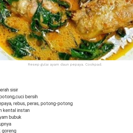
Resep gulai ayam daun pepaya. Cookpad.
rah sisir
potong,cuci bersih
pepaya, rebus, peras, potong-potong
n kental instan
ayam bubuk
upnya
k goreng