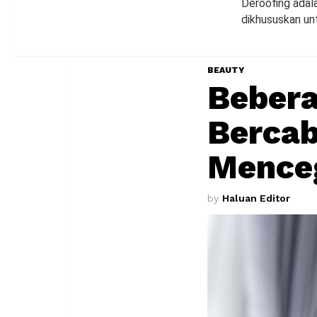
Deroofing adal
dikhususkan unt
BEAUTY
Beber
Bercab
Mence
by
Haluan Editor