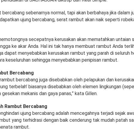
t bercabang sebenarnya normal, tapi akan berbahaya jika dalam j
apatkan ujung bercabang, serat rambut akan naik seperti robeka
 memotongnya secepatnya kerusakan akan mematahkan untaian 
ingga ke akar Anda. Hal ini tak hanya membuat rambut Anda terli
juga dapat menyebabkan kerusakan rambut yang parah di seluruh h
ra keseluruhan sehingga menyebabkan penipisan rambut.
but Bercabang
, rambut bercabang juga disebabkan oleh pelapukan dan kerusaka
ujung terbelah’ biasanya disebabkan oleh elemen lingkungan (seper
h gesekan mekanis dan gaya panas,” kata Gillen.
h Rambut Bercabang
enghindari ujung bercabang adalah mencegahnya terjadi sejak awa
mbut yang terhidrasi dengan baik cenderung tak mudah patah s
menata rambut.