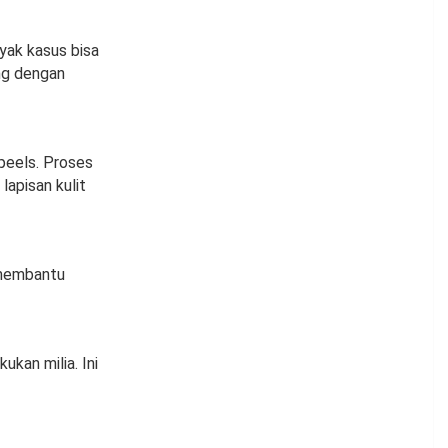
yak kasus bisa
ang dengan
peels. Proses
apisan kulit
 membantu
ukan milia. Ini