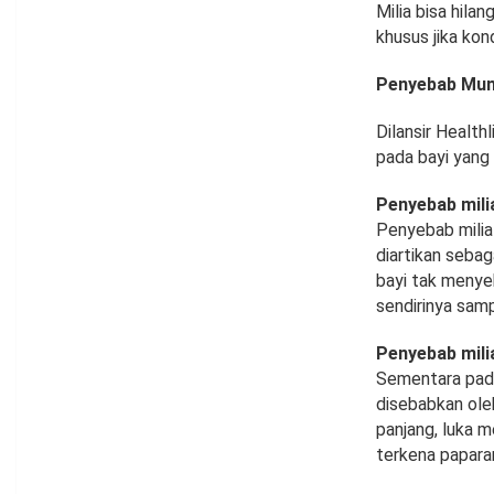
Milia bisa hil
khusus jika kon
Penyebab Munc
Dilansir Health
pada bayi yang 
Penyebab milia
Penyebab milia 
diartikan sebag
bayi tak meny
sendirinya samp
Penyebab mili
Sementara pada 
disebabkan oleh
panjang, luka m
terkena paparan