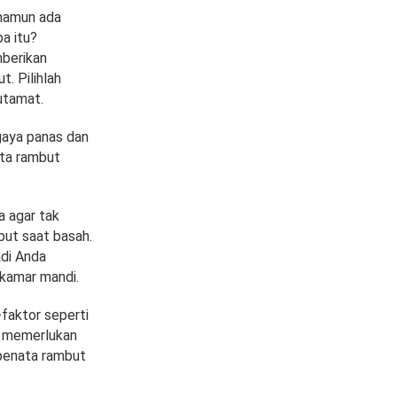
 namun ada
a itu?
berikan
. Pilihlah
utamat.
gaya panas dan
ata rambut
a agar tak
ut saat basah.
adi Anda
 kamar mandi.
-faktor seperti
n memerlukan
 penata rambut