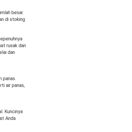
umlah besar.
n di stoking
sepenuhnya
hat rusak dan
elai dan
n panas.
ti air panas,
l. Kuncinya
aat Anda