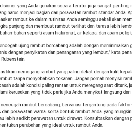
isioner yang Anda gunakan secara teratur juga sangat penting,
ang harus menjadi bagian dari perawatan rambut standar Anda. Ap
ker rambut ke dalam rutinitas Anda seminggu sekali akan mem
gka panjang dan membuat rambut terlihat dan terasa lebih lembut
ahan-bahan seperti asam hialuronat, air kelapa, dan asam poligl
mencegah ujung rambut bercabang adalah dengan meminimalkan 
nis dengan penyikatan dan penanganan yang lembut,” kata pen
s Rubenstein.
 pastikan memegang rambut yang paling dekat dengan kulit kepal
embut tanpa menyebabkan tekanan. Jangan pernah menyisir ramb
sah adalah kondisi paling rentan untuk meregang saat ditarik, j
ami kerusakan yang tidak perlu jika Anda menyikat langsung dari
u mencegah rambut bercabang, bervariasi tergantung pada faktor
 dan perawatan warna, serta bentuk rambut Anda, yang mungki
tau lebih sedikit perawatan untuk dirawat. Konsultasikan dengan
entukan perubahan yang ideal untuk rambut Anda.