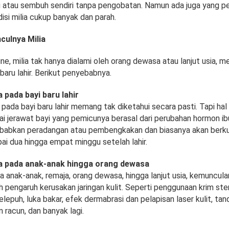
ang atau sembuh sendiri tanpa pengobatan. Namun ada juga yang p
disi milia cukup banyak dan parah.
ulnya Milia
line, milia tak hanya dialami oleh orang dewasa atau lanjut usia, m
baru lahir. Berikut penyebabnya.
 pada bayi baru lahir
pada bayi baru lahir memang tak diketahui secara pasti. Tapi hal i
ai jerawat bayi yang pemicunya berasal dari perubahan hormon ibu
ebabkan peradangan atau pembengkakan dan biasanya akan berk
ai dua hingga empat minggu setelah lahir.
a pada anak-anak hingga orang dewasa
anak-anak, remaja, orang dewasa, hingga lanjut usia, kemunculan
 pengaruh kerusakan jaringan kulit. Seperti penggunaan krim ste
elepuh, luka bakar, efek dermabrasi dan pelapisan laser kulit, ta
 racun, dan banyak lagi.