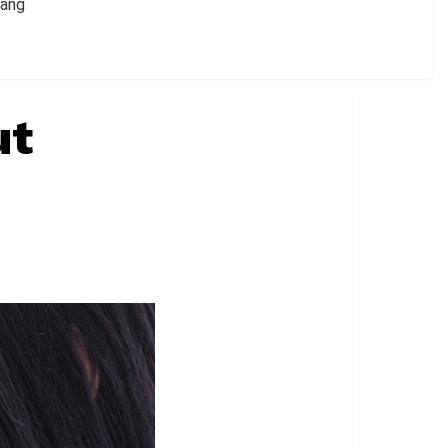
yang
ut