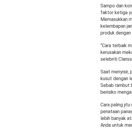
Sampo dan kond
faktor ketiga y
Memasukkan mas
kelembapan jan
produk dengan b
“Cara terbaik 
kerusakan meka
selebriti Claris
Saat menyisir,
kusut dengan l
Sebab rambut ba
berisiko mengal
Cara paling jit
penataan panas
lebih banyak a
Anda untuk men