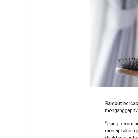
Rambut bercaba
menganggapnya 
“Ujung bercaban
menciptakan uju
direktur artist