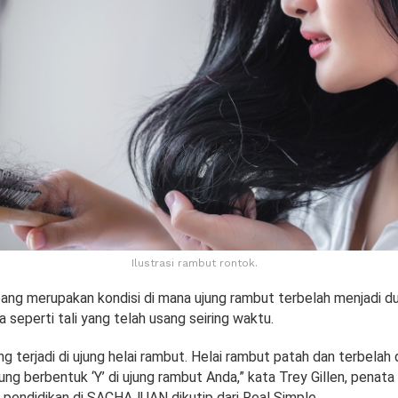
Ilustrasi rambut rontok.
ng merupakan kondisi di mana ujung rambut terbelah menjadi du
seperti tali yang telah usang seiring waktu.
g terjadi di ujung helai rambut. Helai rambut patah dan terbelah 
ng berbentuk ‘Y’ di ujung rambut Anda,” kata Trey Gillen, penat
ik pendidikan di SACHAJUAN dikutip dari Real Simple.