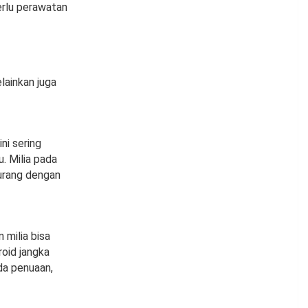
erlu perawatan
elainkan juga
ni sering
. Milia pada
urang dengan
 milia bisa
roid jangka
nda penuaan,