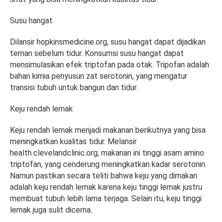
Susu hangat
Dilansir hopkinsmedicine.org, susu hangat dapat dijadikan
teman sebelum tidur. Konsumsi susu hangat dapat
mensimulasikan efek triptofan pada otak. Tripofan adalah
bahan kimia penyusun zat serotonin, yang mengatur
transisi tubuh untuk bangun dan tidur.
Keju rendah lemak
Keju rendah lemak menjadi makanan berikutnya yang bisa
meningkatkan kualitas tidur. Melansir
health.clevelandclinic.org, makanan ini tinggi asam amino
triptofan, yang cenderung meningkatkan kadar serotonin.
Namun pastikan secara teliti bahwa keju yang dimakan
adalah keju rendah lemak karena keju tinggi lemak justru
membuat tubuh lebih lama terjaga. Selain itu, keju tinggi
lemak juga sulit dicerna.