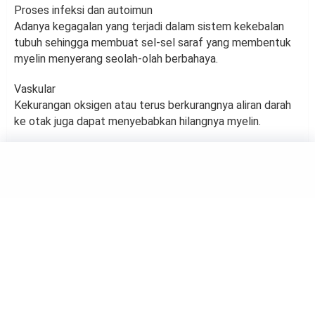
Proses infeksi dan autoimun
Adanya kegagalan yang terjadi dalam sistem kekebalan
tubuh sehingga membuat sel-sel saraf yang membentuk
myelin menyerang seolah-olah berbahaya.
Vaskular
Kekurangan oksigen atau terus berkurangnya aliran darah
ke otak juga dapat menyebabkan hilangnya myelin.
HEALTH
Jenis Makanan yang Bisa
Bantu Tidur Nyenyak
by
Muh Harfah