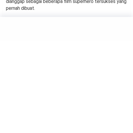
dianggap sebagai beberapa film superhero tersukses yang
pernah dibuat.
MOVIE
Menjadi Salah Satu Buku
Terlaris Dunia, Harry Potter
Rayakan 25 Tahun Penerbitan
by
Haluan Editor