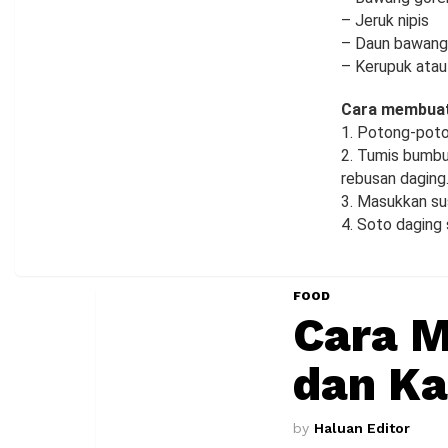
– Jeruk nipis
– Daun bawang ke
– Kerupuk ata
Cara membuat
1. Potong-poto
2. Tumis bumbu
rebusan daging
3. Masukkan sus
4. Soto daging 
FOOD
Cara 
dan K
by
Haluan Editor