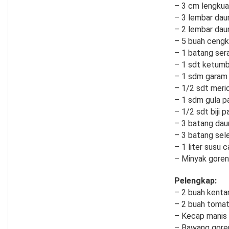
– 3 cm lengku
– 3 lembar dau
– 2 lembar daun
– 5 buah cengk
– 1 batang ser
– 1 sdt ketumb
– 1 sdm garam
– 1/2 sdt meri
– 1 sdm gula pa
– 1/2 sdt biji 
– 3 batang dau
– 3 batang sele
– 1 liter susu c
– Minyak gore
Pelengkap:
– 2 buah kenta
– 2 buah tomat
– Kecap manis
– Bawang gore