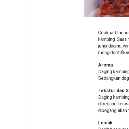
Cookpad Indone
kambing. Saat 
jenis daging ya
mengidentifikas
Aroma
Daging kambing
Sedangkan dagin
Tekstur dan S
Daging kambing 
dipegang terasa
dipegang akan t
Lemak