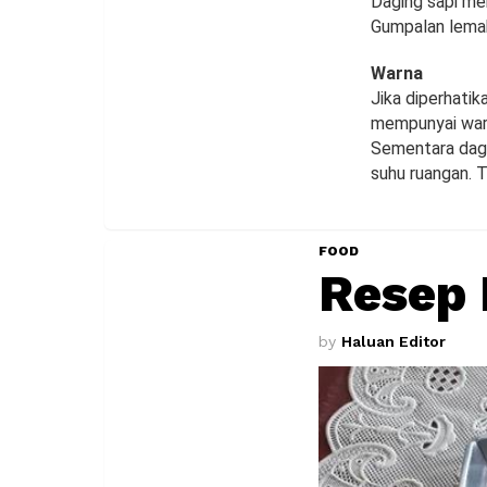
Daging sapi me
Gumpalan lemak
Warna
Jika diperhati
mempunyai warn
Sementara dagi
suhu ruangan. 
FOOD
Resep 
by
Haluan Editor