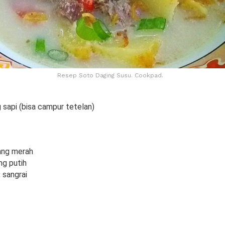
Resep Soto Daging Susu. Cookpad.
 sapi (bisa campur tetelan)
ang merah
ng putih
, sangrai