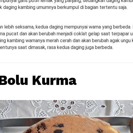
mpunyai garis putih lemak yang panjang, sedangkan daging kambi
 daging kambing umumnya berkumpul di bagian tertentu saja.
kan lebih seksama, kedua daging mempunyai warna yang berbeda. 
a pucat dan akan berubah menjadi coklat gelap saat terpapar u
ng kambing warnanya merah cerah dan akan berubah agak ungu k
Tentunya saat dimasak, rasa kedua daging juga berbeda.
Bolu Kurma