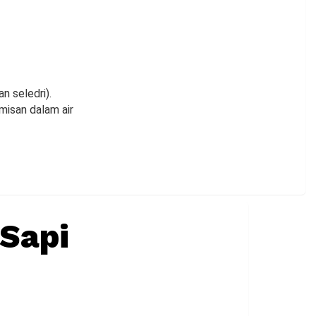
 seledri).
misan dalam air
Sapi