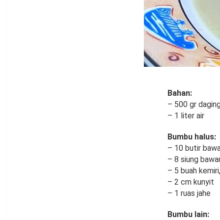
Bahan:
– 500 gr daging
– 1 liter air
Bumbu halus:
– 10 butir baw
– 8 siung bawa
– 5 buah kemiri
– 2 cm kunyit
– 1 ruas jahe
Bumbu lain: