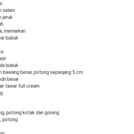
as
n salam
 jeruk
ih
ai, memarkan
ar bubuk
ca
sir
pala bubuk
n bawang besar, potong sepanjang 5 cm
dri besar
air tawar full cream
ng
ng, potong kotak dan goreng
, potong
ng