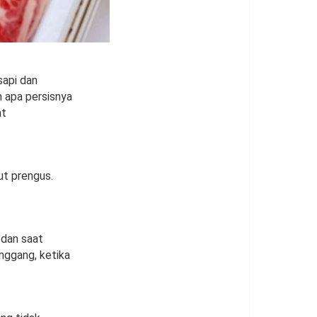
sapi dan
n apa persisnya
at
ut prengus.
 dan saat
nggang, ketika